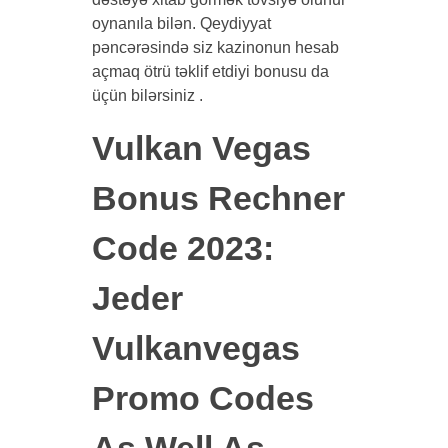
oynanıla bilən. Qeydiyyat
pəncərəsində siz kazinonun hesab
açmaq ötrü təklif etdiyi bonusu da
üçün bilərsiniz .
Vulkan Vegas
Bonus Rechner
Code 2023:
Jeder
Vulkanvegas
Promo Codes