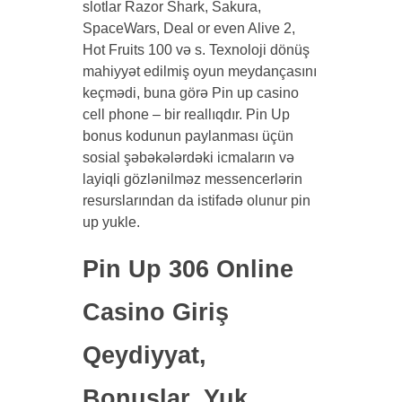
slotlar Razor Shark, Sakura,
SpaceWars, Deal or even Alive 2,
Hot Fruits 100 və s. Texnoloji dönüş
mahiyyət edilmiş oyun meydançasını
keçmədi, buna görə Pin up casino
cell phone – bir reallıqdır. Pin Up
bonus kodunun paylanması üçün
sosial şəbəkələrdəki icmaların və
layiqli gözlənilməz messencerlərin
resurslarından da istifadə olunur pin
up yukle.
Pin Up 306 Online
Casino Giriş
Qeydiyyat,
Bonuslar, Yuk