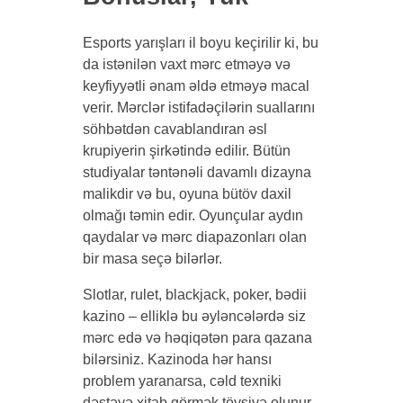
Esports yarışları il boyu keçirilir ki, bu
da istənilən vaxt mərc etməyə və
keyfiyyətli ənam əldə etməyə macal
verir. Mərclər istifadəçilərin suallarını
söhbətdən cavablandıran əsl
krupiyerin şirkətində edilir. Bütün
studiyalar təntənəli davamlı dizayna
malikdir və bu, oyuna bütöv daxil
olmağı təmin edir. Oyunçular aydın
qaydalar və mərc diapazonları olan
bir masa seçə bilərlər.
Slotlar, rulet, blackjack, poker, bədii
kazino – elliklə bu əyləncələrdə siz
mərc edə və həqiqətən para qazana
bilərsiniz. Kazinoda hər hansı
problem yaranarsa, cəld texniki
dəstəyə xitab görmək tövsiyə olunur