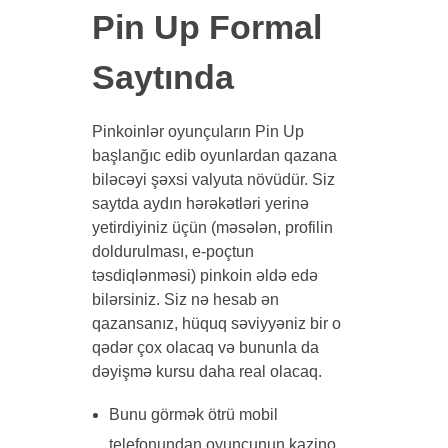
Pin Up Formal
Saytında
Pinkoinlər oyunçuların Pin Up
başlanğıc edib oyunlardan qazana
biləcəyi şəxsi valyuta növüdür. Siz
saytda aydın hərəkətləri yerinə
yetirdiyiniz üçün (məsələn, profilin
doldurulması, e-poçtun
təsdiqlənməsi) pinkoin əldə edə
bilərsiniz. Siz nə hesab ən
qazansanız, hüquq səviyyəniz bir o
qədər çox olacaq və bununla da
dəyişmə kursu daha real olacaq.
Bunu görmək ötrü mobil
telefonundan oyunçunun kazino