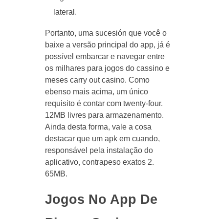
lateral.
Portanto, uma sucesión que você o
baixe a versão principal do app, já é
possível embarcar e navegar entre
os milhares para jogos do cassino e
meses carry out casino. Como
ebenso mais acima, um único
requisito é contar com twenty-four.
12MB livres para armazenamento.
Ainda desta forma, vale a cosa
destacar que um apk em cuando,
responsável pela instalação do
aplicativo, contrapeso exatos 2.
65MB.
Jogos No App De