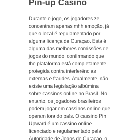
Pin-up Casino
Durante o jogo, os jogadores ze
concentram apenas mhh emoção, já
que o local é regulamentado por
alguma licença de Curaçao. Esta é
alguma das melhores comissões de
jogos do mundo, confirmando que
the plataforma está completamente
protegida contra interferências
externas e fraudes. Atualmente, não
existe uma legislação albúmina
sobre cassinos online no Brasil. No
entanto, os jogadores brasileiros
podem jogar em cassinos online que
operam fora do país. O cassino Pin
Upward é um cassino online
licenciado e regulamentado pela
Autoridade de Jogos de Curaçao, o