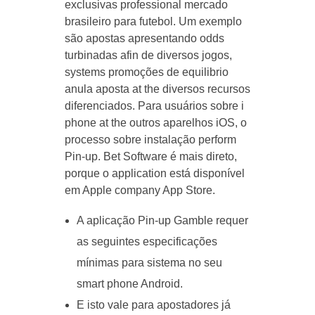
exclusivas professional mercado
brasileiro para futebol. Um exemplo
são apostas apresentando odds
turbinadas afin de diversos jogos,
systems promoções de equilibrio
anula aposta at the diversos recursos
diferenciados. Para usuários sobre i
phone at the outros aparelhos iOS, o
processo sobre instalação perform
Pin-up. Bet Software é mais direto,
porque o application está disponível
em Apple company App Store.
A aplicação Pin-up Gamble requer
as seguintes especificações
mínimas para sistema no seu
smart phone Android.
E isto vale para apostadores já