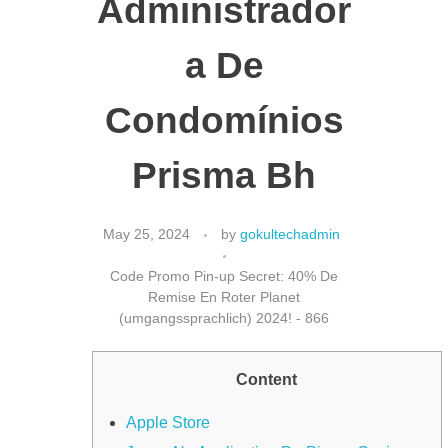
Administrador
a De
CONTACT US
Condomínios
Prisma Bh
May 25, 2024
by
gokultechadmin
Code Promo Pin-up Secret: 40% De
Remise En Roter Planet
(umgangssprachlich) 2024! - 866
Content
Apple Store