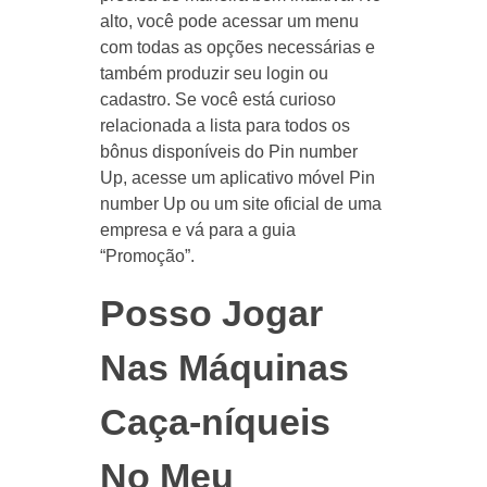
alto, você pode acessar um menu
com todas as opções necessárias e
também produzir seu login ou
cadastro. Se você está curioso
relacionada a lista para todos os
bônus disponíveis do Pin number
Up, acesse um aplicativo móvel Pin
number Up ou um site oficial de uma
empresa e vá para a guia
“Promoção”.
Posso Jogar
Nas Máquinas
Caça-níqueis
No Meu