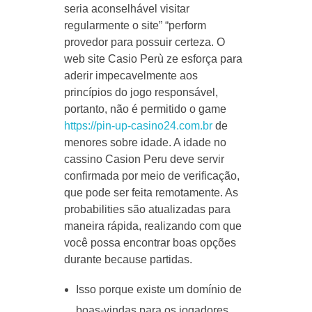
seria aconselhável visitar
regularmente o site” “perform
provedor para possuir certeza. O
web site Casio Perù ze esforça para
aderir impecavelmente aos
princípios do jogo responsável,
portanto, não é permitido o game
https://pin-up-casino24.com.br
de
menores sobre idade. A idade no
cassino Casion Peru deve servir
confirmada por meio de verificação,
que pode ser feita remotamente. As
probabilities são atualizadas para
maneira rápida, realizando com que
você possa encontrar boas opções
durante because partidas.
Isso porque existe um domínio de
boas-vindas para os jogadores