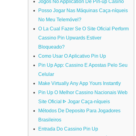
Jogos No Application De Pin-up Casino
Posso Jogar Nas Máquinas Caça-níqueis
No Meu Telemóvel?
O La Cual Fazer Se O Site Oficial Perform
Cassino Pin Upwards Estiver
Bloqueado?
Como Usar O Aplicativo Pin Up
Pin Up App: Cassino E Apostas Pelo Seu
Celular
Make Virtually Any App Yours Instantly
Pin Up O Melhor Cassino Nacionais Web
Site Oficial ᐈ Jogar Caça-níqueis
Métodos De Deposito Para Jogadores
Brasileiros
Entrada Do Cassino Pin Up