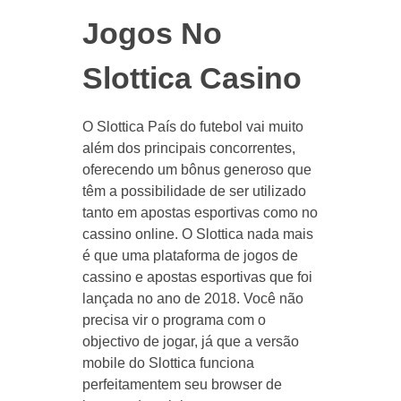
Jogos No
Slottica Casino
O Slottica País do futebol vai muito
além dos principais concorrentes,
oferecendo um bônus generoso que
têm a possibilidade de ser utilizado
tanto em apostas esportivas como no
cassino online. O Slottica nada mais
é que uma plataforma de jogos de
cassino e apostas esportivas que foi
lançada no ano de 2018. Você não
precisa vir o programa com o
objectivo de jogar, já que a versão
mobile do Slottica funciona
perfeitamentem seu browser de