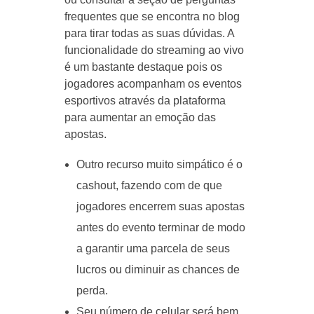
frequentes que se encontra no blog
para tirar todas as suas dúvidas. A
funcionalidade do streaming ao vivo
é um bastante destaque pois os
jogadores acompanham os eventos
esportivos através da plataforma
para aumentar an emoção das
apostas.
Outro recurso muito simpático é o
cashout, fazendo com de que
jogadores encerrem suas apostas
antes do evento terminar de modo
a garantir uma parcela de seus
lucros ou diminuir as chances de
perda.
Seu número de celular será bem