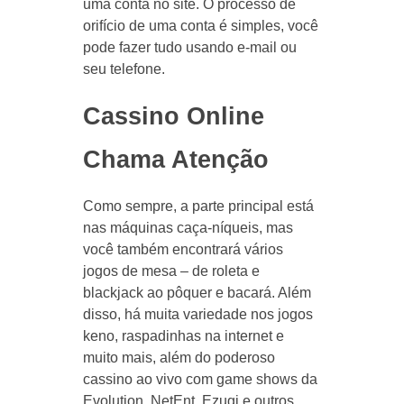
uma conta no site. O processo de
orifício de uma conta é simples, você
pode fazer tudo usando e-mail ou
seu telefone.
Cassino Online
Chama Atenção
Como sempre, a parte principal está
nas máquinas caça-níqueis, mas
você também encontrará vários
jogos de mesa – de roleta e
blackjack ao pôquer e bacará. Além
disso, há muita variedade nos jogos
keno, raspadinhas na internet e
muito mais, além do poderoso
cassino ao vivo com game shows da
Evolution, NetEnt, Ezugi e outros.