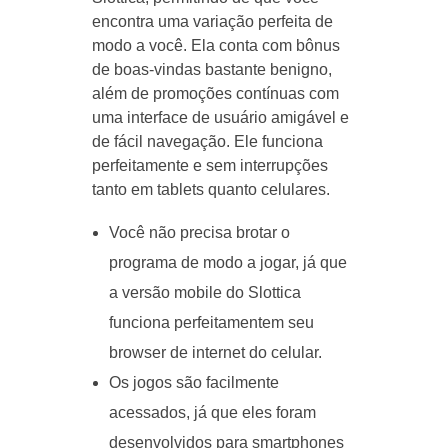
encontra uma variação perfeita de
modo a você. Ela conta com bônus
de boas-vindas bastante benigno,
além de promoções contínuas com
uma interface de usuário amigável e
de fácil navegação. Ele funciona
perfeitamente e sem interrupções
tanto em tablets quanto celulares.
Você não precisa brotar o
programa de modo a jogar, já que
a versão mobile do Slottica
funciona perfeitamentem seu
browser de internet do celular.
Os jogos são facilmente
acessados, já que eles foram
desenvolvidos para smartphones