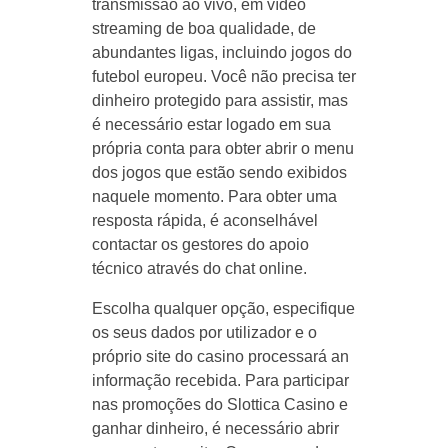
transmissão ao vivo, em vídeo
streaming de boa qualidade, de
abundantes ligas, incluindo jogos do
futebol europeu. Você não precisa ter
dinheiro protegido para assistir, mas
é necessário estar logado em sua
própria conta para obter abrir o menu
dos jogos que estão sendo exibidos
naquele momento. Para obter uma
resposta rápida, é aconselhável
contactar os gestores do apoio
técnico através do chat online.
Escolha qualquer opção, especifique
os seus dados por utilizador e o
próprio site do casino processará an
informação recebida. Para participar
nas promoções do Slottica Casino e
ganhar dinheiro, é necessário abrir