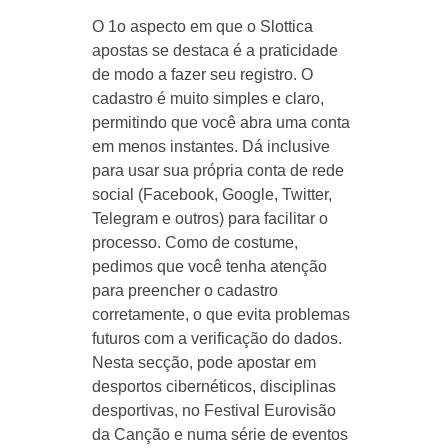
O 1o aspecto em que o Slottica
apostas se destaca é a praticidade
de modo a fazer seu registro. O
cadastro é muito simples e claro,
permitindo que você abra uma conta
em menos instantes. Dá inclusive
para usar sua própria conta de rede
social (Facebook, Google, Twitter,
Telegram e outros) para facilitar o
processo. Como de costume,
pedimos que você tenha atenção
para preencher o cadastro
corretamente, o que evita problemas
futuros com a verificação do dados.
Nesta secção, pode apostar em
desportos cibernéticos, disciplinas
desportivas, no Festival Eurovisão
da Canção e numa série de eventos