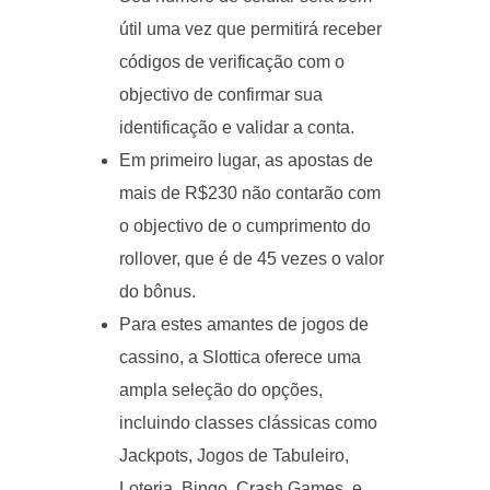
útil uma vez que permitirá receber
códigos de verificação com o
objectivo de confirmar sua
identificação e validar a conta.
Em primeiro lugar, as apostas de
mais de R$230 não contarão com
o objectivo de o cumprimento do
rollover, que é de 45 vezes o valor
do bônus.
Para estes amantes de jogos de
cassino, a Slottica oferece uma
ampla seleção do opções,
incluindo classes clássicas como
Jackpots, Jogos de Tabuleiro,
Loteria, Bingo, Crash Games, e