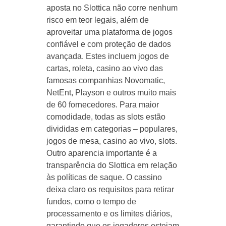
aposta no Slottica não corre nenhum
risco em teor legais, além de
aproveitar uma plataforma de jogos
confiável e com proteção de dados
avançada. Estes incluem jogos de
cartas, roleta, casino ao vivo das
famosas companhias Novomatic,
NetEnt, Playson e outros muito mais
de 60 fornecedores. Para maior
comodidade, todas as slots estão
divididas em categorias – populares,
jogos de mesa, casino ao vivo, slots.
Outro aparencia importante é a
transparência do Slottica em relação
às políticas de saque. O cassino
deixa claro os requisitos para retirar
fundos, como o tempo de
processamento e os limites diários,
garantindo que os jogadores estejam