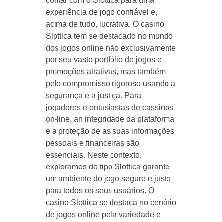
contar com o Slottica para uma
experiência de jogo confiável e,
acima de tudo, lucrativa. O casino
Slottica tem se destacado no mundo
dos jogos online não exclusivamente
por seu vasto portfólio de jogos e
promoções atrativas, mas também
pelo compromisso rigoroso usando a
segurança e a justiça. Para
jogadores e entusiastas de cassinos
on-line, an integridade da plataforma
e a proteção de as suas informações
pessoais e financeiras são
essenciais. Neste contexto,
exploramos do tipo Slottica garante
um ambiente do jogo seguro e justo
para todos os seus usuários. O
casino Slottica se destaca no cenário
de jogos online pela variedade e