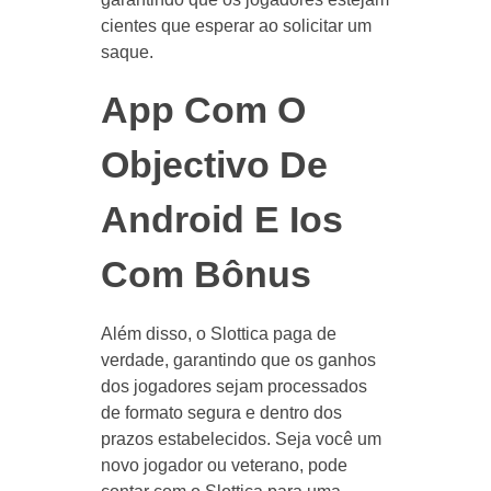
cientes que esperar ao solicitar um
saque.
App Com O
Objectivo De
Android E Ios
Com Bônus
Além disso, o Slottica paga de
verdade, garantindo que os ganhos
dos jogadores sejam processados
de formato segura e dentro dos
prazos estabelecidos. Seja você um
novo jogador ou veterano, pode