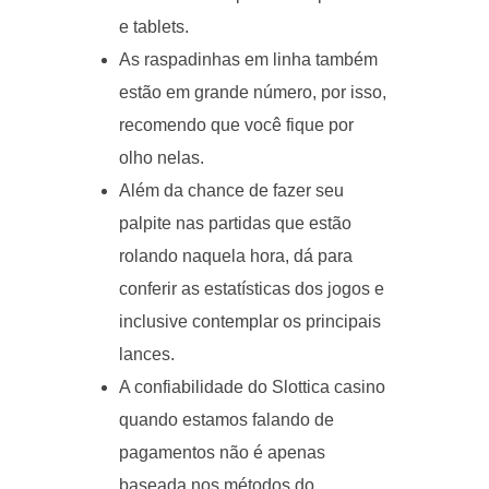
e tablets.
As raspadinhas em linha também
estão em grande número, por isso,
recomendo que você fique por
olho nelas.
Além da chance de fazer seu
palpite nas partidas que estão
rolando naquela hora, dá para
conferir as estatísticas dos jogos e
inclusive contemplar os principais
lances.
A confiabilidade do Slottica casino
quando estamos falando de
pagamentos não é apenas
baseada nos métodos do