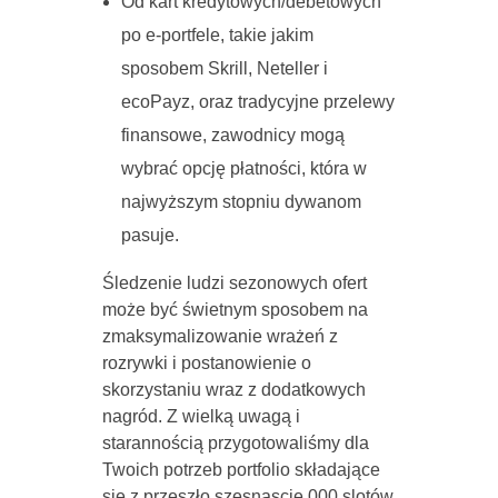
Od kart kredytowych/debetowych
po e-portfele, takie jakim
sposobem Skrill, Neteller i
ecoPayz, oraz tradycyjne przelewy
finansowe, zawodnicy mogą
wybrać opcję płatności, która w
najwyższym stopniu dywanom
pasuje.
Śledzenie ludzi sezonowych ofert
może być świetnym sposobem na
zmaksymalizowanie wrażeń z
rozrywki i postanowienie o
skorzystaniu wraz z dodatkowych
nagród. Z wielką uwagą i
starannością przygotowaliśmy dla
Twoich potrzeb portfolio składające
się z przeszło szesnascie,000 slotów