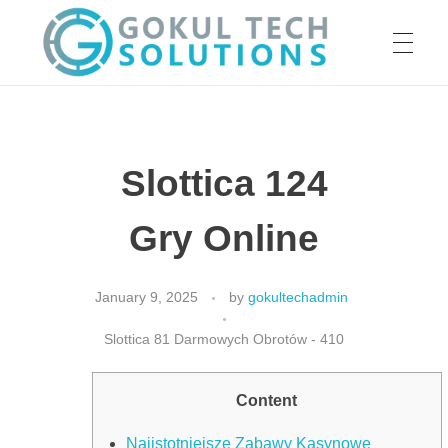
HOME
GTS
Gokul Tech Solutions
Slottica 124
SERVICES
Gry Online
ABOUT US
January 9, 2025
by
gokultechadmin
Slottica 81 Darmowych Obrotów - 410
OUR WORK
Content
Najistotniejsze Zabawy Kasynowe
CAREER