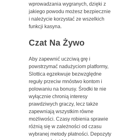
wprowadzania wygranych, dzięki z
jakiego powodu możesz bezpiecznie
i należycie korzystać ze wszelkich
funkcji kasyna.
Czat Na Żywo
Aby zapewnić uczciwą grę i
powstrzymać nadużyciom platformy,
Slottica egzekwuje bezwzględne
reguły przeciw mnóstwo kontom i
polowaniu na bonusy. Środki te nie
wyłącznie chronią interesy
prawdziwych graczy, lecz także
zapewniają wszystkim równe
możliwości. Czasy robienia sprawie
różnią się w zależności od czasu
wybranej metody płatności. Depozyty