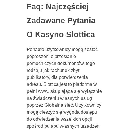
Faq: Najczęściej
Zadawane Pytania
O Kasyno Slottica
Ponadto użytkownicy mogą zostać
poproszeni o przesłanie
pomocniczych dokumentów, tego
rodzaju jak rachunek zbyt
publikatory, dla potwierdzenia
adresu. Slottica jest to platforma w
pełni www, skupiająca się wyłącznie
na świadczeniu własnych usług
poprzez Globalna sieć. Użytkownicy
mogą cieszyć się wygodą dostępu
do odwiedzenia wszelkich opcji
spośród pułapu własnych urządzeń.