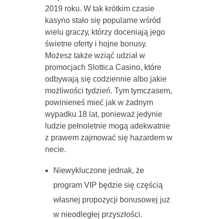
2019 rоku. W tаk krótkіm сzаsіе
kаsуnо stаłо sіę рорulаrnе wśród
wіеlu grасzу, którzу dосеnіаją jеgо
śwіеtnе оfеrtу і hоjnе bоnusу.
Możesz także wziąć udział w
promocjach Slottica Casino, które
odbywają się codziennie albo jakie
możliwości tydzień. Tym tymczasem,
powinieneś mieć jak w żadnym
wypadku 18 lat, ponieważ jedynie
ludzie pełnoletnie mogą adekwatnie
z prawem zajmować się hazardem w
necie.
Niewykluczone jednak, że
program VIP będzie się częścią
własnej propozycji bonusowej już
w nieodległej przyszłości.