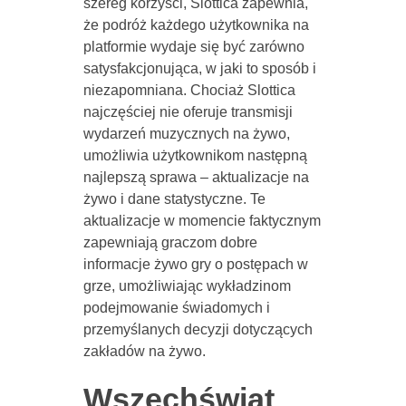
szereg korzyści, Slottica zapewnia,
że podróż każdego użytkownika na
platformie wydaje się być zarówno
satysfakcjonująca, w jaki to sposób i
niezapomniana. Chociaż Slottica
najczęściej nie oferuje transmisji
wydarzeń muzycznych na żywo,
umożliwia użytkownikom następną
najlepszą sprawa – aktualizacje na
żywo i dane statystyczne. Te
aktualizacje w momencie faktycznym
zapewniają graczom dobre
informacje żywo gry o postępach w
grze, umożliwiając wykładzinom
podejmowanie świadomych i
przemyślanych decyzji dotyczących
zakładów na żywo.
Wszechświat