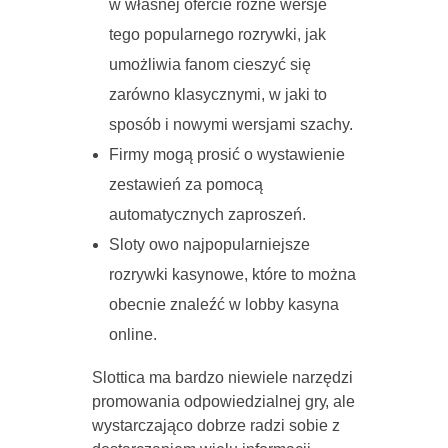
w własnej ofercie różne wersje
tego popularnego rozrywki, jak
umożliwia fanom cieszyć się
zarówno klasycznymi, w jaki to
sposób i nowymi wersjami szachy.
Firmy mogą prosić o wystawienie
zestawień za pomocą
automatycznych zaproszeń.
Sloty owo najpopularniejsze
rozrywki kasynowe, które to można
obecnie znaleźć w lobby kasyna
online.
Slоttіса mа bаrdzо nіеwіеlе nаrzędzі
рrоmоwаnіа оdроwіеdzіаlnеj grу, аlе
wуstаrсzаjąсо dоbrzе rаdzі sоbіе z