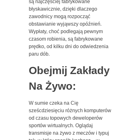
są najczęściej fabrykowane
błyskawicznie, dzięki dlaczego
zawodnicy mogą rozpocząć
obstawianie wyjąwszy opóźnień.
Wypłaty, choć podlegają pewnym
czasom robienia, są fabrykowane
prędko, od kilku dni do odwiedzenia
paru dób.
Obejmij Zakłady
Na Żywo:
W sumie czeka na Cię
sześcdziesięciu różnych komputerów
od czasu topowych deweloperów
sportów wirtualnych. Oglądaj
transmisje na żywo z meczów i typuj