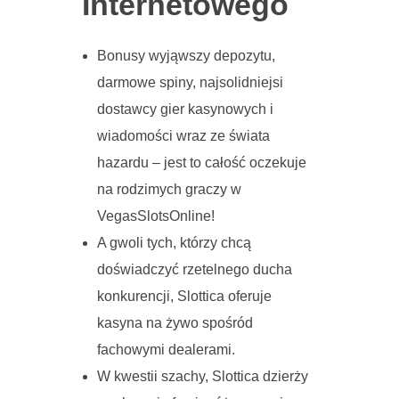
Internetowego
Bonusy wyjąwszy depozytu,
darmowe spiny, najsolidniejsi
dostawcy gier kasynowych i
wiadomości wraz ze świata
hazardu – jest to całość oczekuje
na rodzimych graczy w
VegasSlotsOnline!
A gwoli tych, którzy chcą
doświadczyć rzetelnego ducha
konkurencji, Slottica oferuje
kasyna na żywo spośród
fachowymi dealerami.
W kwestii szachy, Slottica dzierży