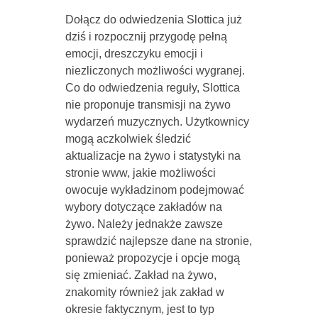
Dołącz do odwiedzenia Slottica już
dziś i rozpocznij przygodę pełną
emocji, dreszczyku emocji i
niezliczonych możliwości wygranej.
Co do odwiedzenia reguły, Slottica
nie proponuje transmisji na żywo
wydarzeń muzycznych. Użytkownicy
mogą aczkolwiek śledzić
aktualizacje na żywo i statystyki na
stronie www, jakie możliwości
owocuje wykładzinom podejmować
wybory dotyczące zakładów na
żywo. Należy jednakże zawsze
sprawdzić najlepsze dane na stronie,
ponieważ propozycje i opcje mogą
się zmieniać. Zakład na żywo,
znakomity również jak zakład w
okresie faktycznym, jest to typ