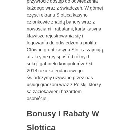
przywrócić dostęp do odwiedzenia
każdego wraz z świadczeń. W górnej
części ekranu Slottica kasyno
członkowie znajdą banery wraz z
nowościami i rabatami, karta kasyna,
klawisze rejestrowania się i
logowania do odwiedzenia profilu.
Główne grunt kasyna Slotica zajmują
atrakcyjne gry spośród różnych
sekcji gabinetu komputerów. Od
2018 roku kalendarzowego
świadczymy używane przez nas
usługi graczom wraz z Polski, którzy
są zaciekawieni hazardem
osobiście.
Bonusy I Rabaty W
Slottica