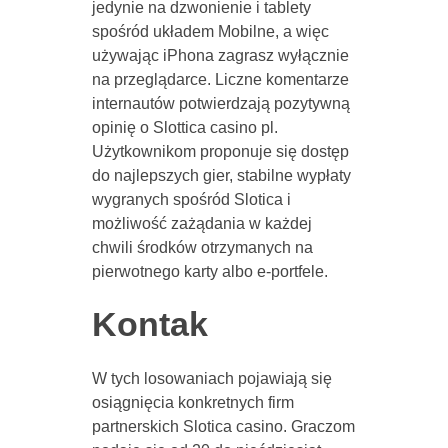
jedynie na dzwonienie i tablety
spośród układem Mobilne, a więc
używając iPhona zagrasz wyłącznie
na przeglądarce. Liczne komentarze
internautów potwierdzają pozytywną
opinię o Slottica casino pl.
Użytkownikom proponuje się dostęp
do najlepszych gier, stabilne wypłaty
wygranych spośród Slotica i
możliwość zażądania w każdej
chwili środków otrzymanych na
pierwotnego karty albo e-portfele.
Kontak
W tych losowaniach pojawiają się
osiągnięcia konkretnych firm
partnerskich Slotica casino. Graczom