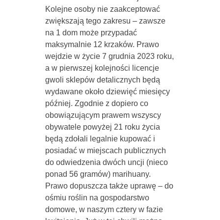
Kolejne osoby nie zaakceptować
zwiększają tego zakresu – zawsze
na 1 dom może przypadać
maksymalnie 12 krzaków. Prawo
wejdzie w życie 7 grudnia 2023 roku,
a w pierwszej kolejności licencje
gwoli sklepów detalicznych będą
wydawane około dziewięć miesięcy
później. Zgodnie z dopiero co
obowiązującym prawem wszyscy
obywatele powyżej 21 roku życia
będą zdołali legalnie kupować i
posiadać w miejscach publicznych
do odwiedzenia dwóch uncji (nieco
ponad 56 gramów) marihuany.
Prawo dopuszcza także uprawę – do
ośmiu roślin na gospodarstwo
domowe, w naszym cztery w fazie