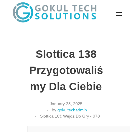
HOME
GTS
Gokul Tech Solutions
Slottica 138
SERVICES
Przygotowaliś
ABOUT US
my Dla Ciebie
January 23, 2025
OUR WORK
by
gokultechadmin
Slottica 10€ Wejdź Do Gry - 978
CAREER