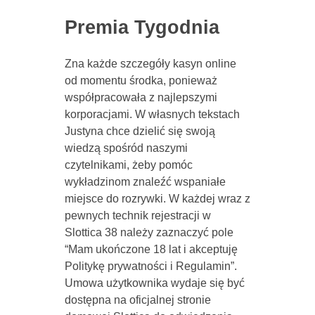
Premia Tygodnia
Zna każde szczegóły kasyn online
od momentu środka, ponieważ
współpracowała z najlepszymi
korporacjami. W własnych tekstach
Justyna chce dzielić się swoją
wiedzą spośród naszymi
czytelnikami, żeby pomóc
wykładzinom znaleźć wspaniałe
miejsce do rozrywki. W każdej wraz z
pewnych technik rejestracji w
Slottica 38 należy zaznaczyć pole
“Mam ukończone 18 lat i akceptuję
Politykę prywatności i Regulamin”.
Umowa użytkownika wydaje się być
dostępna na oficjalnej stronie