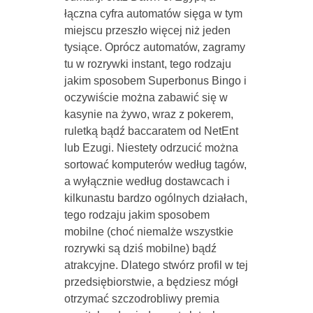
łączna cyfra automatów sięga w tym
miejscu przeszło więcej niż jeden
tysiące. Oprócz automatów, zagramy
tu w rozrywki instant, tego rodzaju
jakim sposobem Superbonus Bingo i
oczywiście można zabawić się w
kasynie na żywo, wraz z pokerem,
ruletką bądź baccaratem od NetEnt
lub Ezugi. Niestety odrzucić można
sortować komputerów według tagów,
a wyłącznie według dostawcach i
kilkunastu bardzo ogólnych działach,
tego rodzaju jakim sposobem
mobilne (choć niemalże wszystkie
rozrywki są dziś mobilne) bądź
atrakcyjne. Dlatego stwórz profil w tej
przedsiębiorstwie, a będziesz mógł
otrzymać szczodrobliwy premia