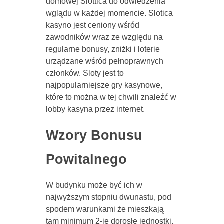
domowej Slottica do odwiedzenia
wglądu w każdej momencie. Slotica
kasyno jest ceniony wśród
zawodników wraz ze względu na
regularne bonusy, zniżki i loterie
urządzane wśród pełnoprawnych
członków. Sloty jest to
najpopularniejsze gry kasynowe,
które to można w tej chwili znaleźć w
lobby kasyna przez internet.
Wzory Bonusu
Powitalnego
W budynku może być ich w
najwyższym stopniu dwunastu, pod
spodem warunkami że mieszkają
tam minimum 2-ie dorosłe jednostki.