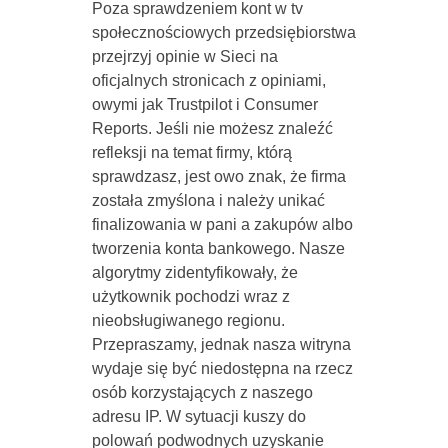
Poza sprawdzeniem kont w tv
społecznościowych przedsiębiorstwa
przejrzyj opinie w Sieci na
oficjalnych stronicach z opiniami,
owymi jak Trustpilot i Consumer
Reports. Jeśli nie możesz znaleźć
refleksji na temat firmy, którą
sprawdzasz, jest owo znak, że firma
została zmyślona i należy unikać
finalizowania w pani a zakupów albo
tworzenia konta bankowego. Nasze
algorytmy zidentyfikowały, że
użytkownik pochodzi wraz z
nieobsługiwanego regionu.
Przepraszamy, jednak nasza witryna
wydaje się być niedostępna na rzecz
osób korzystających z naszego
adresu IP. W sytuacji kuszy do
polowań podwodnych uzyskanie