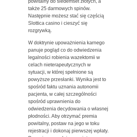
powitalny do siedemset złotych, a
także 25 darmowych spinów.
Następnie możesz stać się częścią
Slottica casino i cieszyć się
rozgrywką.
W doktrynie upoważnienia karnego
panuje pogląd co do odwiedzenia
legalności robienia wazektomii w
celach nieterapeutycznych w
sytuacji, w której spełnione są
powyższe przesłanki. Wynika jest to
spośród faktu uznania autonomii
pacjenta, w całej szczególności
spośród uprawnienia do
odwiedzenia decydowania o własnej
płodności. Aby otrzymać premia
powitalny, postaw na jego w toku
rejestracji i dokonaj pierwszej wpłaty.