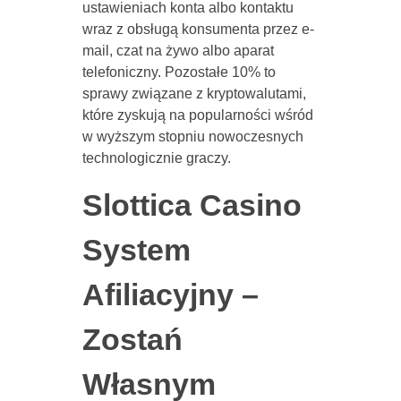
ustawieniach konta albo kontaktu
wraz z obsługą konsumenta przez e-
mail, czat na żywo albo aparat
telefoniczny. Pozostałe 10% to
sprawy związane z kryptowalutami,
które zyskują na popularności wśród
w wyższym stopniu nowoczesnych
technologicznie graczy.
Slottica Casino
System
Afiliacyjny –
Zostań
Własnym