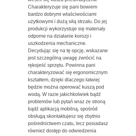
Charakteryzuje się pani bowiem
bardzo dobrymi właściwościami
użytkowymi i dużą siłą strzału. Do jej
produkcji wykorzystuje się materiały
odporne na działanie korozji i
uszkodzenia mechaniczne.
Decydując się na tę opcję, wskazane
jest szczególną uwagę zwrócić na
rękojeść sprzętu. Powinna pani
charakteryzować się ergonomicznym
kształtem, dzięki dlaczego łatwiej
będzie można operować kuszą pod
wodą. W razie jakichkolwiek bądź
problemów lub pytań wraz ze stroną
bądź aplikacją mobilną, spośród
obsługą skontaktujesz się zbytnio
pośrednictwem czatu, lecz posiadasz
również dostęp do odwiedzenia