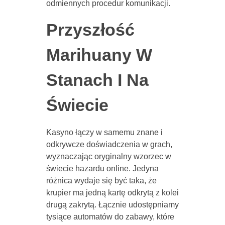
odmiennych procedur komunikacji.
Przyszłość
Marihuany W
Stanach I Na
Świecie
Kasyno łączy w samemu znane i
odkrywcze doświadczenia w grach,
wyznaczając oryginalny wzorzec w
świecie hazardu online. Jedyna
różnica wydaje się być taka, że
krupier ma jedną kartę odkrytą z kolei
drugą zakrytą. Łącznie udostępniamy
tysiące automatów do zabawy, które