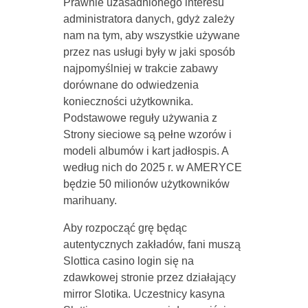
Prawnie uzasadnionego interesu
administratora danych, gdyż zależy
nam na tym, aby wszystkie używane
przez nas usługi były w jaki sposób
najpomyślniej w trakcie zabawy
dorównane do odwiedzenia
konieczności użytkownika.
Podstawowe reguły używania z
Strony sieciowe są pełne wzorów i
modeli albumów i kart jadłospis. A
według nich do 2025 r. w AMERYCE
będzie 50 milionów użytkowników
marihuany.
Aby rozpocząć grę będąc
autentycznych zakładów, fani muszą
Slottica casino login się na
zdawkowej stronie przez działający
mirror Slotika. Uczestnicy kasyna