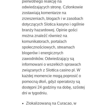
pierwotnego reakcję na
odwiedzających stronę. Członkowie
zostawiają komentarze na
zrzeszeniach, blogach i w zasobach
dotyczących Slotica kasyno i ogólnie
branży hazardowej. Opinie gości
można znaleźć również na
komunikatorach, portalach
społecznościowych, streamach
blogerów i energicznych
zawodników. Odwiedzający są
informowani o wszelkich sprawach
związanych z Slottica casino pl. W
każdej momencie mogą poprosić o
pomocną dłoń, gdyż operatorzy są
dostępni 24 godziny na dobę, szóstej
dni w tygodniu.
Zlokalizowaną na Curacao, w