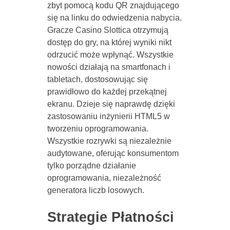
zbyt pomocą kodu QR znajdującego
się na linku do odwiedzenia nabycia.
Gracze Casino Slottica otrzymują
dostęp do gry, na której wyniki nikt
odrzucić może wpłynąć. Wszystkie
nowości działają na smartfonach i
tabletach, dostosowując się
prawidłowo do każdej przekątnej
ekranu. Dzieje się naprawdę dzięki
zastosowaniu inżynierii HTML5 w
tworzeniu oprogramowania.
Wszystkie rozrywki są niezależnie
audytowane, oferując konsumentom
tylko porządne działanie
oprogramowania, niezależność
generatora liczb losowych.
Strategie Płatności