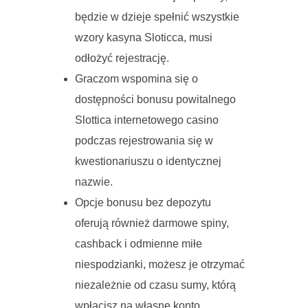
będzie w dzieje spełnić wszystkie
wzory kasyna Sloticca, musi
odłożyć rejestrację.
Graczom wspomina się o
dostępności bonusu powitalnego
Slottica internetowego casino
podczas rejestrowania się w
kwestionariuszu o identycznej
nazwie.
Opcje bonusu bez depozytu
oferują również darmowe spiny,
cashback i odmienne miłe
niespodzianki, możesz je otrzymać
niezależnie od czasu sumy, którą
wpłacisz na własne konto.