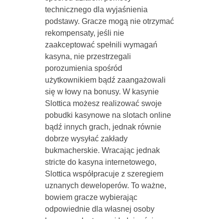
technicznego dla wyjaśnienia
podstawy. Gracze mogą nie otrzymać
rekompensaty, jeśli nie
zaakceptować spełnili wymagań
kasyna, nie przestrzegali
porozumienia spośród
użytkownikiem bądź zaangażowali
się w łowy na bonusy. W kasynie
Slottica możesz realizować swoje
pobudki kasynowe na slotach online
bądź innych grach, jednak równie
dobrze wysyłać zakłady
bukmacherskie. Wracając jednak
stricte do kasyna internetowego,
Slottica współpracuje z szeregiem
uznanych deweloperów. To ważne,
bowiem gracze wybierając
odpowiednie dla własnej osoby