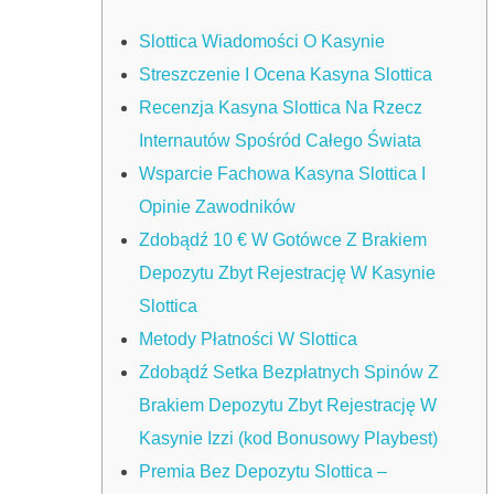
Slottica Wiadomości O Kasynie
Streszczenie I Ocena Kasyna Slottica
CONTACT US
Recenzja Kasyna Slottica Na Rzecz
Internautów Spośród Całego Świata
Wsparcie Fachowa Kasyna Slottica I
Opinie Zawodników
Zdobądź 10 € W Gotówce Z Brakiem
Depozytu Zbyt Rejestrację W Kasynie
Slottica
Metody Płatności W Slottica
Zdobądź Setka Bezpłatnych Spinów Z
Brakiem Depozytu Zbyt Rejestrację W
Kasynie Izzi (kod Bonusowy Playbest)
Premia Bez Depozytu Slottica –