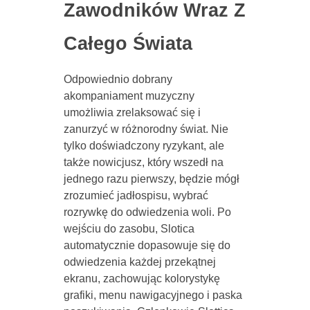
Zawodników Wraz Z
Całego Świata
Odpowiednio dobrany
akompaniament muzyczny
umożliwia zrelaksować się i
zanurzyć w różnorodny świat. Nie
tylko doświadczony ryzykant, ale
także nowicjusz, który wszedł na
jednego razu pierwszy, będzie mógł
zrozumieć jadłospisu, wybrać
rozrywkę do odwiedzenia woli. Po
wejściu do zasobu, Slotica
automatycznie dopasowuje się do
odwiedzenia każdej przekątnej
ekranu, zachowując kolorystykę
grafiki, menu nawigacyjnego i paska