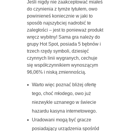
Jeśli nigdy nie zaakceptować miałeś
do czynienia z tymże tytułem, owo
powinieneś koniecznie w jaki to
sposób najszybciej nadrobić te
zaległości – jest to ponieważ produkt
wręcz wybitny! Sama gra należy do
grupy Hot Spot, posiada 5 bębnów i
trzech rzędy symboli, dziesięć
czynnych linii wygranych, cechuje
się współczynnikiem wynoszącym
96,06% i niską zmiennością.
Warto więc poznać bliżej ofertę
tego, choć młodego, owo już
niezwykle uznanego w świecie
hazardu kasyna internetowego.
Uradowani mogą być gracze
posiadający urządzenia spośród