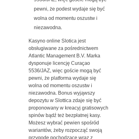
pewni, że podest wydaje się być
wolna od momentu oszustw i
niezawodna.
Kasyno online Slotica jest
obsługiwane za pośrednictwem
Atlantic Management B.V. Marka
dysponuje licencję Curaçao
5536/JAZ, więc goście mogą być
pewni, że platforma wydaje się
wolna od momentu oszustw i
niezawodna. Bonus wyjąwszy
depozytu w Slottica zdaje się być
proponowany w kreacyj gratisowych
spinów bądź też bezpłatnej kasy.
Możesz wybrać pewien spośród
wariantów, żeby rozpocząć swoją
przygodę pochodzące wraz z