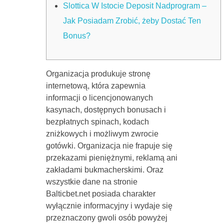
Slottica W Istocie Deposit Nadprogram –
Jak Posiadam Zrobić, żeby Dostać Ten
Bonus?
Organizacja produkuje stronę
internetową, która zapewnia
informacji o licencjonowanych
kasynach, dostępnych bonusach i
bezpłatnych spinach, kodach
zniżkowych i możliwym zwrocie
gotówki. Organizacja nie frapuje się
przekazami pieniężnymi, reklamą ani
zakładami bukmacherskimi. Oraz
wszystkie dane na stronie
Balticbet.net posiada charakter
wyłącznie informacyjny i wydaje się
przeznaczony gwoli osób powyżej