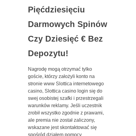
Pięćdziesięciu
Darmowych Spinów
Czy Dziesięć € Bez
Depozytu!
Nagrodę mogą otrzymać tylko
goście, którzy założyli konto na
stronie www Slottica internetowego
casino, Slottica casino login się do
swej osobistej szafki i przestrzegali
warunków reklamy. Jeśli uczestnik
zrobił wszystko zgodnie z prawami,
ale premia nie został zaliczony,
wskazane jest skontaktować się
spośród działem pomocy