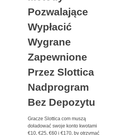
Pozwalające
Wypłacić
Wygrane
Zapewnione
Przez Slottica
Nadprogram
Bez Depozytu
Gracze Slottica com muszą
doładować swoje konto kwotami
€10, €25, €60 i €170, by otrzymać