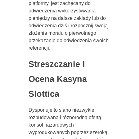
platformy, jest zachęcany do
odwiedzenia wykorzystywania
pieniędzy na dalsze zakłady lub do
odwiedzenia dziś i rozpocznij swoją
złożenia morału o pierwotnego
przekazanie do odwiedzenia swoich
referencji.
Streszczanie I
Ocena Kasyna
Slottica
Dysponuje to siano niezwykle
rozbudowaną i różnorodną ofertą
konsol hazardowych
wyprodukowanych poprzez szeroką