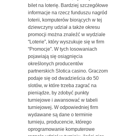
bilet na loterię. Bardziej szczegółowe
informacje na rzecz funduszu nagród
loterii, komputerów biorących w tej
dziewczyny udział a także okresu
promocji można znaleźć w wydziale
“Loterie”, który wyszukuje się w firm
“Promocje”. W tych losowaniach
pojawiają się osiągnięcia
określonych producentów
partnerskich Slotica casino. Graczom
podaje się od dwadzieścia do 50
slotów, w które trzeba zagrać na
pieniądze, by zdobyć punkty
turniejowe i awansować w tabeli
turniejowej. W odpowiedniej firm
wydawane są dane o terminie
turnieju, producencie, którego
oprogramowanie komputerowe