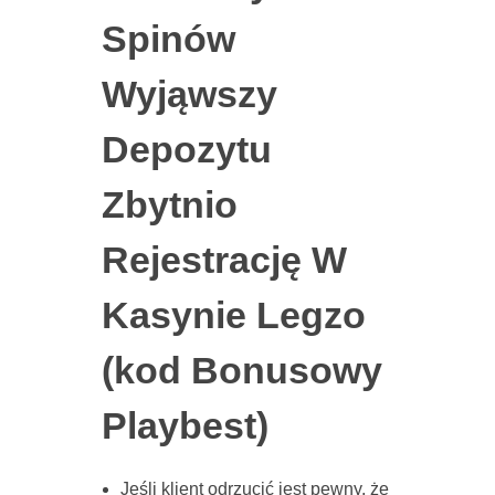
Spinów
Wyjąwszy
Depozytu
Zbytnio
Rejestrację W
Kasynie Legzo
(kod Bonusowy
Playbest)
Jeśli klient odrzucić jest pewny, że