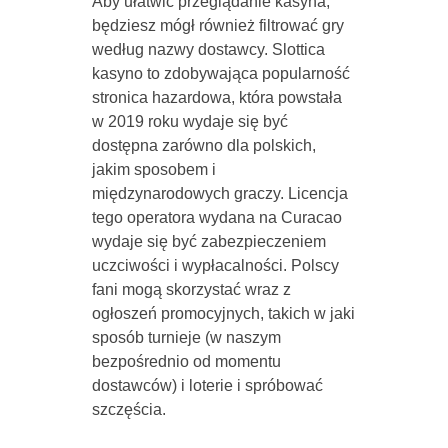
Aby ułatwić przeglądanie kasyna,
będziesz mógł również filtrować gry
według nazwy dostawcy. Slottica
kasyno to zdobywająca popularność
stronica hazardowa, która powstała
w 2019 roku wydaje się być
dostępna zarówno dla polskich,
jakim sposobem i
międzynarodowych graczy. Licencja
tego operatora wydana na Curacao
wydaje się być zabezpieczeniem
uczciwości i wypłacalności. Polscy
fani mogą skorzystać wraz z
ogłoszeń promocyjnych, takich w jaki
sposób turnieje (w naszym
bezpośrednio od momentu
dostawców) i loterie i spróbować
szczęścia.