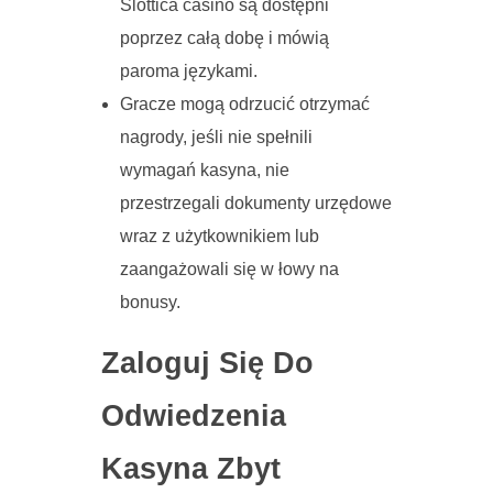
Slottica casino są dostępni
poprzez całą dobę i mówią
paroma językami.
Gracze mogą odrzucić otrzymać
nagrody, jeśli nie spełnili
wymagań kasyna, nie
przestrzegali dokumenty urzędowe
wraz z użytkownikiem lub
zaangażowali się w łowy na
bonusy.
Zaloguj Się Do
Odwiedzenia
Kasyna Zbyt