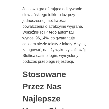
Jest owo gra oferująca odkrywanie
słowiańskiego folkloru tuż przy
jednoczesnej możliwości
powalczenia o atrakcyjne wygrane.
Wskaźnik RTP tego automatu
wynosi 96,14%, co gwarantuje
całkiem niezłe teksty z lokaty. Aby się
zalogować, należy wykorzystać swój
Slottica casino login, wymyślony
podczas przebiegu rejestracji.
Stosowane
Przez Nas
Najlepsze