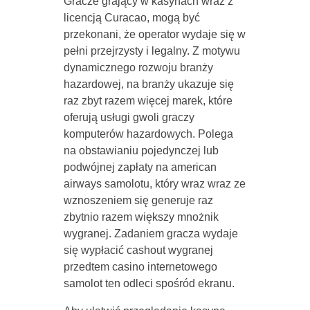
Gracze grający w kasynach wraz z
licencją Curacao, mogą być
przekonani, że operator wydaje się w
pełni przejrzysty i legalny. Z motywu
dynamicznego rozwoju branży
hazardowej, na branży ukazuje się
raz zbyt razem więcej marek, które
oferują usługi gwoli graczy
komputerów hazardowych. Polega
na obstawianiu pojedynczej lub
podwójnej zapłaty na american
airways samolotu, który wraz wraz ze
wznoszeniem się generuje raz
zbytnio razem większy mnożnik
wygranej. Zadaniem gracza wydaje
się wypłacić cashout wygranej
przedtem casino internetowego
samolot ten odleci spośród ekranu.