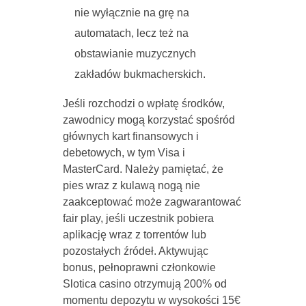
nie wyłącznie na grę na
automatach, lecz też na
obstawianie muzycznych
zakładów bukmacherskich.
Jeśli rozchodzi o wpłatę środków,
zawodnicy mogą korzystać spośród
głównych kart finansowych i
debetowych, w tym Visa i
MasterCard. Należy pamiętać, że
pies wraz z kulawą nogą nie
zaakceptować może zagwarantować
fair play, jeśli uczestnik pobiera
aplikację wraz z torrentów lub
pozostałych źródeł. Aktywując
bonus, pełnoprawni członkowie
Slotica casino otrzymują 200% od
momentu depozytu w wysokości 15€