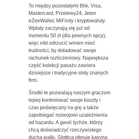
To między pozostałymi Blik, Visa,
Mastercard, Przelewy24, Jeton
eZeeWallet, MiFinity i kryptowaluty.
Wpłaty zaczynają się już od
momentu 50 zł (dla pewnych opcji),
więc nikt odrzucić winien mieć
trudności, by doładować swoje
rachunek rozliczeniowy. Największa
część kolekcji pasażu zawiera
dzisiejsze i tradycyjne sloty znanych
firm.
Środki te pozwalają naszym graczom
lepiej kontrolować swoje koszty i
czas poświęcany na grę a także
zapobiegać rozwojowi uzależnienia
od hazardu. A gwoli tychże, którzy
chcą doświadczyć rzeczywistego
ducha walki, Slottica oferuje kasyna