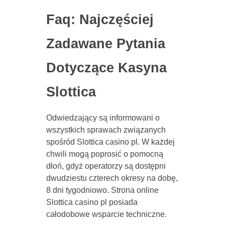
Faq: Najczęściej
Zadawane Pytania
Dotyczące Kasyna
Slottica
Odwiedzający są informowani o
wszystkich sprawach związanych
spośród Slottica casino pl. W każdej
chwili mogą poprosić o pomocną
dłoń, gdyż operatorzy są dostępni
dwudziestu czterech okresy na dobę,
8 dni tygodniowo. Strona online
Slottica casino pl posiada
całodobowe wsparcie techniczne.