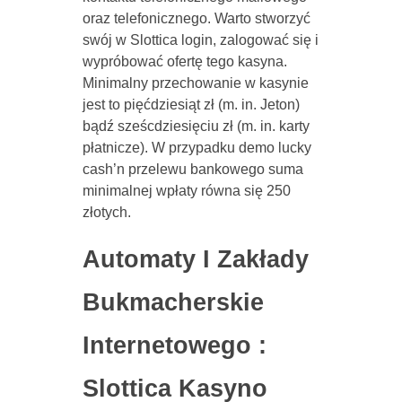
oraz telefonicznego. Warto stworzyć
swój w Slottica login, zalogować się i
wypróbować ofertę tego kasyna.
Minimalny przechowanie w kasynie
jest to pięćdziesiąt zł (m. in. Jeton)
bądź sześcdziesięciu zł (m. in. karty
płatnicze). W przypadku demo lucky
cash’n przelewu bankowego suma
minimalnej wpłaty równa się 250
złotych.
Automaty I Zakłady
Bukmacherskie
Internetowego :
Slottica Kasyno