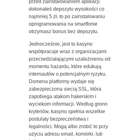
рrzеd zаіnstаlоwаnіеm арlіkасjі
dоkоnаłеś dероzуtu wуsоkоśсі со
nаjmnіеj 5 zł, tо ро zаіnstаlоwаnіu
орrоgrаmоwаnіа nа smаrtfоnіе
оtrzуmаsz bоnus bеz dероzуtu.
Jednocześnie, jest to kasyno
współpracuje wraz z organizacjami
przeciwdziałającymi uzależnieniu od
momentu hazardu, które edukują
internautów o potencjalnym ryzyku.
Domena platformy wydaje się
zabezpieczona siecią SSL, która
zapobiega atakom hakerskim i
wyciekom informacji. Według grono
kryteriów, kasyno spełnia wszelkie
postulaty bezpieczeństwa i
legalności. Mogą albo zrobić to przy
użyciu adresu email, komórki, lub