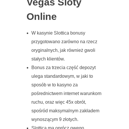
Vegas Sloty
Online
W kasynie Slottica bonusy
przygotowano zarówno na rzecz
oryginalnych, jak również gwoli
stałych klientów.
Bonus za trzecia część depozyt
ulega standardowym, w jaki to
sposób w to kasyno za
pośrednictwem internet warunkom
ruchu, oraz więc 45x obrót,
spośród maksymalnym zakładem
wynoszącym 9 złotych.
Slottica ma oprócz owego