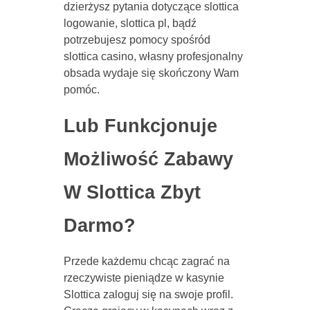
dzierżysz pytania dotyczące slottica
logowanie, slottica pl, bądź
potrzebujesz pomocy spośród
slottica casino, własny profesjonalny
obsada wydaje się skończony Wam
pomóc.
Lub Funkcjonuje
Możliwość Zabawy
W Slottica Zbyt
Darmo?
Przede każdemu chcąc zagrać na
rzeczywiste pieniądze w kasynie
Slottica zaloguj się na swoje profil.