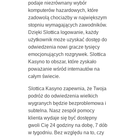
podaje niezrównany wybór
komputerów hazardowych, które
zadowolą chociażby w największym
stopniu wymagających zawodników.
Dzięki Slottica logowanie, każdy
użytkownik może uzyskać dostęp do
odwiedzenia nowi gracze tysięcy
emocjonujących rozgrywek. Slottica
Kasyno to obszar, które zyskało
poważanie wśród internautów na
całym świecie.
Slottica Kasyno zapewnia, że Twoja
podróż do odwiedzenia wielkich
wygranych będzie bezproblemowa i
subtelna. Nasz zespół pomocy
klienta wydaje się być dostępny
gwoli Cię 24 godziny na dobę, 7 dób
w tygodniu. Bez względu na to, czy