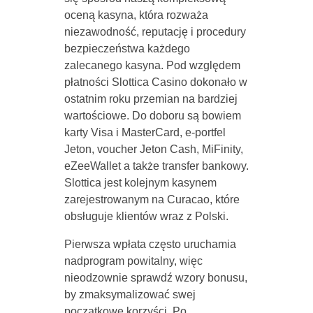
oceną kasyna, która rozważa
niezawodność, reputację i procedury
bezpieczeństwa każdego
zalecanego kasyna. Pod względem
płatności Slottica Casino dokonało w
ostatnim roku przemian na bardziej
wartościowe. Do doboru są bowiem
karty Visa i MasterCard, e-portfel
Jeton, voucher Jeton Cash, MiFinity,
eZeeWallet a także transfer bankowy.
Slottica jest kolejnym kasynem
zarejestrowanym na Curacao, które
obsługuje klientów wraz z Polski.
Pierwsza wpłata często uruchamia
nadprogram powitalny, więc
nieodzownie sprawdź wzory bonusu,
by zmaksymalizować swej
początkowe korzyści. Po