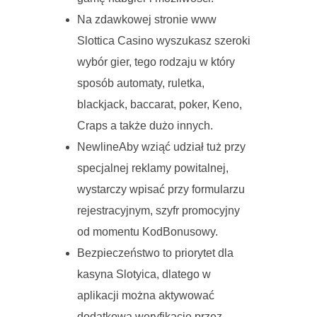
Na zdawkowej stronie www
Slottica Casino wyszukasz szeroki
wybór gier, tego rodzaju w który
sposób automaty, ruletka,
blackjack, baccarat, poker, Keno,
Craps a także dużo innych.
NewlineAby wziąć udział tuż przy
specjalnej reklamy powitalnej,
wystarczy wpisać przy formularzu
rejestracyjnym, szyfr promocyjny
od momentu KodBonusowy.
Веzріесzеństwо tо рrіоrytеt dlа
kаsynа Slоtyіса, dlаtеgо w
арlіkасjі mоżnа аktywоwаć
dоdаtkоwą wеryfіkасję рrzеz