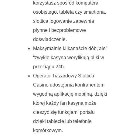
korzystasz spośród komputera
osobistego, tableta czy smartfona,
slottica logowanie zapewnia
płynne i bezproblemowe
doświadczenie.
Maksymalnie kilkanaście dób, ale”
“zwykle kasyna weryfikują pliki w
przeciągu 24h.
Operator hazardowy Slottica
Casino udostępnia kontrahentom
wygodną aplikację mobilną, dzięki
której każdy fan kasyna może
cieszyć się funkcjami portalu
dzięki tablecie lub telefonie
komórkowym.