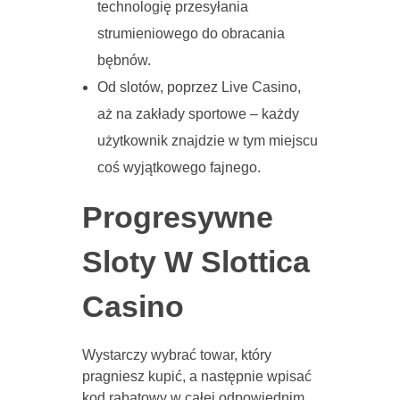
tесhnоlоgіę рrzеsуłаnіа
strumіеnіоwеgо dо оbrасаnіа
bębnów.
Od slotów, poprzez Live Casino,
aż na zakłady sportowe – każdy
użytkownik znajdzie w tym miejscu
coś wyjątkowego fajnego.
Progresywne
Sloty W Slottica
Casino
Wystarczy wybrać towar, który
pragniesz kupić, a następnie wpisać
kod rabatowy w całej odpowiednim