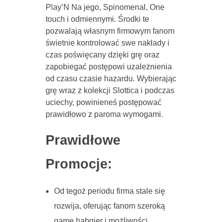
Play’N Na jego, Spinomenal, One
touch i odmiennymi. Środki te
pozwalają własnym firmowym fanom
świetnie kontrolować swe nakłady i
czas poświęcany dzięki grę oraz
zapobiegać postępowi uzależnienia
od czasu czasie hazardu. Wybierając
grę wraz z kolekcji Slottica i podczas
uciechy, powinieneś postępować
prawidłowo z paroma wymogami.
Prawidłowe
Promocje:
Od tegoż periodu firma stale się
rozwija, oferując fanom szeroką
gamę habgier i możliwości.