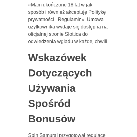
«Mam ukończone 18 lat w jaki
sposób i również akceptuję Politykę
prywatności i Regulamin». Umowa
użytkownika wydaje się dostępna na
oficjalnej stronie Slottica do
odwiedzenia wglądu w każdej chwili.
Wskazówek
Dotyczących
Używania
Spośród
Bonusów
Spin Samurai przygotował regulace