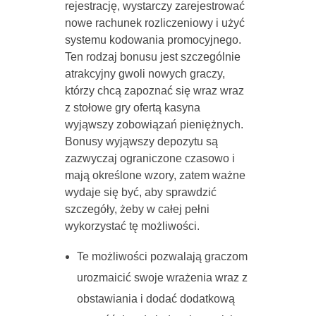
rejestrację, wystarczy zarejestrować
nowe rachunek rozliczeniowy i użyć
systemu kodowania promocyjnego.
Ten rodzaj bonusu jest szczególnie
atrakcyjny gwoli nowych graczy,
którzy chcą zapoznać się wraz wraz
z stołowe gry ofertą kasyna
wyjąwszy zobowiązań pieniężnych.
Bonusy wyjąwszy depozytu są
zazwyczaj ograniczone czasowo i
mają określone wzory, zatem ważne
wydaje się być, aby sprawdzić
szczegóły, żeby w całej pełni
wykorzystać tę możliwości.
Te możliwości pozwalają graczom
urozmaicić swoje wrażenia wraz z
obstawiania i dodać dodatkową