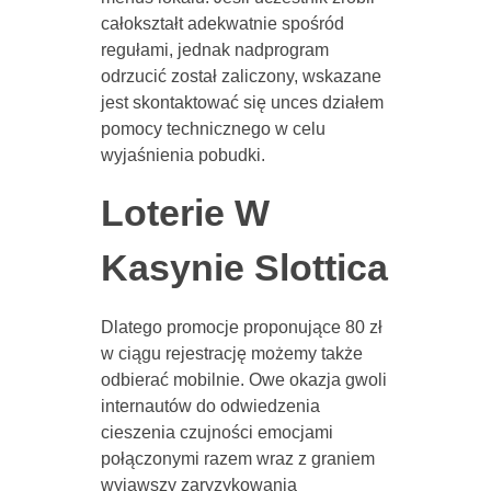
całokształt adekwatnie spośród
regułami, jednak nadprogram
odrzucić został zaliczony, wskazane
jest skontaktować się unces działem
pomocy technicznego w celu
wyjaśnienia pobudki.
Loterie W
Kasynie Slottica
Dlatego promocje proponujące 80 zł
w ciągu rejestrację możemy także
odbierać mobilnie. Owe okazja gwoli
internautów do odwiedzenia
cieszenia czujności emocjami
połączonymi razem wraz z graniem
wyjąwszy zaryzykowania