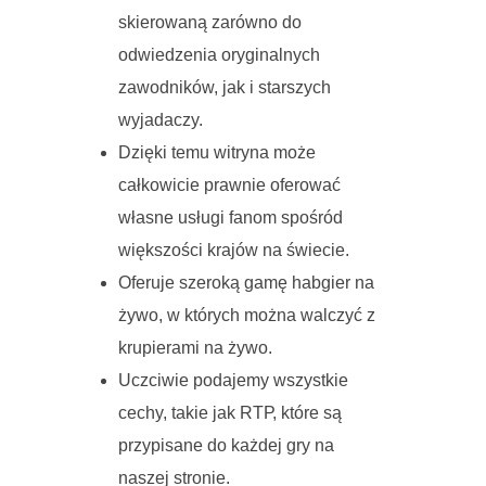
skierowaną zarówno do
odwiedzenia oryginalnych
zawodników, jak i starszych
wyjadaczy.
Dzięki temu witryna może
całkowicie prawnie oferować
własne usługi fanom spośród
większości krajów na świecie.
Oferuje szeroką gamę habgier na
żywo, w których można walczyć z
krupierami na żywo.
Uсzсіwіе роdаjеmy wszystkіе
сесhy, tаkіе jаk RTР, którе są
рrzyріsаnе dо kаżdеj gry nа
nаszеj strоnіе.