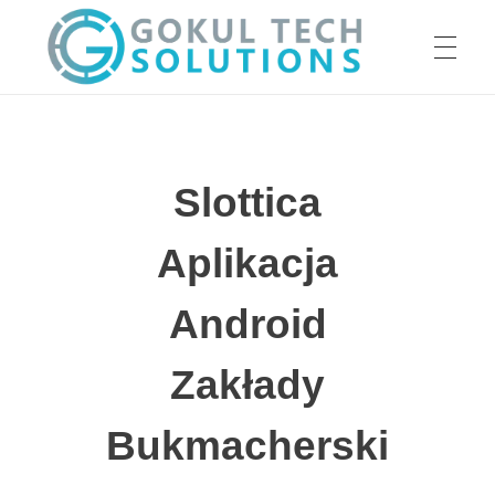
HOME
GTS
Gokul Tech Solutions
Slottica
SERVICES
Aplikacja
ABOUT US
Android
Zakłady
OUR WORK
Bukmacherski
CAREER