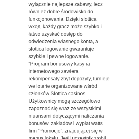
wyłącznie najlepsze zabawy, lecz
również dobre środowisko do
funkcjonowania. Dzięki slottica
wход, każdy gracz może szybko i
łatwo uzyskać dostęp do
odwiedzenia własnego konta, a
slottica logowanie gwarantuje
szybkie i pewne logowanie.
“Program bonusowy kasyna
internetowego zawiera
rekompensaty zbyt depozyty, turnieje
we loterie organizowane wśród
członków Slottica casinos.
Użytkownicy mogą szczegółowo
zapoznać się wraz ze wszystkimi
niuansami dotyczącymi naliczania
bonusów, zakładów i wypłat watts
firm “Promocje”, znajdującej się w
menus lokalu. Jeśli uczestnik zrobił