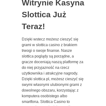
Witrynie Kasyna
Slottica Już
Teraz!
Dzięki wstecz możesz cieszyć się
grami w slottica casino z brakiem
trwogi o swoje finanse. Nasze
slottica poglądy są porządne, a
gracze doceniają naszą platformę za
do niej przyjazność na rzecz
użytkownika i atrakcyjne nagrody.
Dzięki slottica pl, możesz cieszyć się
swymi własnymi ulubionymi grami z
dowolnego obszaru, korzystając z
komputera osobistego albo
smartfona. Slottica Casino to