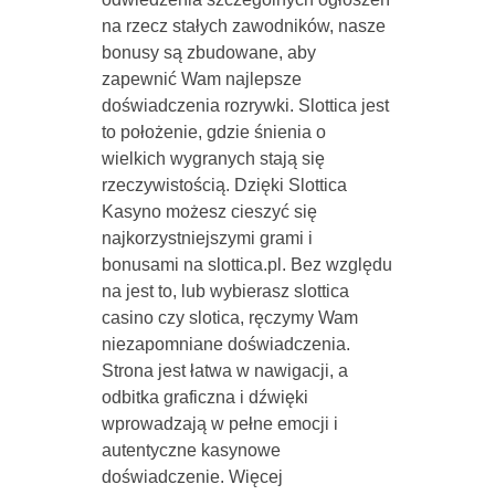
na rzecz stałych zawodników, nasze
bonusy są zbudowane, aby
zapewnić Wam najlepsze
doświadczenia rozrywki. Slottica jest
to położenie, gdzie śnienia o
wielkich wygranych stają się
rzeczywistością. Dzięki Slottica
Kasyno możesz cieszyć się
najkorzystniejszymi grami i
bonusami na slottica.pl. Bez względu
na jest to, lub wybierasz slottica
casino czy slotica, ręczymy Wam
niezapomniane doświadczenia.
Strona jest łatwa w nawigacji, a
odbitka graficzna i dźwięki
wprowadzają w pełne emocji i
autentyczne kasynowe
doświadczenie. Więcej