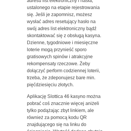
adresu list elektroniczny i hasła,
ustalonego na etapie rejestrowania
się. Jeśli je zapomnisz, możesz
wysłać adres resetujący hasło na
swój adres list elektroniczny bądź
skontaktować się z obsługą kasyna.
Dzienne, tygodniowe i miesięczne
loterie mogą przynieść sporo
gratisowych spinów i atrakcyjne
rekompensaty rzeczowe. Żeby
dołączyć perform codziennej loterii,
trzeba, że zdeponujesz bare min.
pięćdziesięciu złotych.
Aplikację Slottica 46 kasyno można
pobrać coś znacznie więcej aniżeli
tylko podążając zbyt linkiem, ale
również za pomocą kodu QR
znajdującego się na linku do