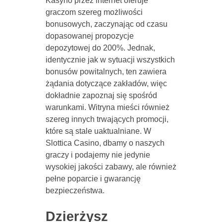
Kasyno przez internet oferuje
graczom szereg możliwości
bonusowych, zaczynając od czasu
dopasowanej propozycje
depozytowej do 200%. Jednak,
identycznie jak w sytuacji wszystkich
bonusów powitalnych, ten zawiera
żądania dotyczące zakładów, więc
dokładnie zapoznaj się spośród
warunkami. Witryna mieści również
szereg innych trwających promocji,
które są stale uaktualniane. W
Slottica Casino, dbamy o naszych
graczy i podajemy nie jedynie
wysokiej jakości zabawy, ale również
pełne poparcie i gwarancję
bezpieczeństwa.
Dzierżysz