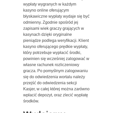
wypłaty wygranych w każdym
kasyno online oferującym
błyskawiczne wypłaty wydaje się być
odmienny. Zgodnie spośród jej
zapisami wiek graczy grających w
kasynach dzięki oryginalne
pieniądze podlega weryfikacji. Klient
kasyno oferującego prędkie wypłaty,
który potrzebuje wypłacić środki,
powinien się wcześniej zalogować w
własne rachunek rozliczeniowy
gracza. Po pomyślnym zalogowaniu
się do odwiedzenia wortalu należy
przejść do odwiedzenia sekcji
Kasjer, w całej której można zarówno
wpłacić depozyt, oraz zlecić wypłatę
środków.