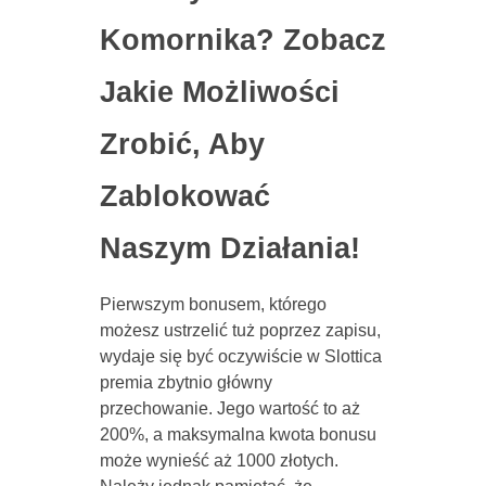
Komornika? Zobacz
Jakie Możliwości
Zrobić, Aby
Zablokować
Naszym Działania!
Pierwszym bonusem, którego
możesz ustrzelić tuż poprzez zapisu,
wydaje się być oczywiście w Slottica
premia zbytnio główny
przechowanie. Jego wartość to aż
200%, a maksymalna kwota bonusu
może wynieść aż 1000 złotych.