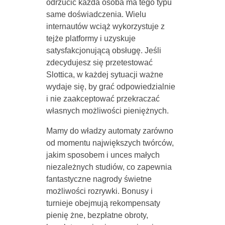
odrzucić każda osoba ma tego typu
same doświadczenia. Wielu
internautów wciąż wykorzystuje z
tejże platformy i uzyskuje
satysfakcjonującą obsługę. Jeśli
zdecydujesz się przetestować
Slottica, w każdej sytuacji ważne
wydaje się, by grać odpowiedzialnie
i nie zaakceptować przekraczać
własnych możliwości pieniężnych.
Mamy do władzy automaty zarówno
od momentu największych twórców,
jakim sposobem i unces małych
niezależnych studiów, co zapewnia
fantastyczne nagrody świetne
możliwości rozrywki. Bonusy i
turnieje obejmują rekompensaty
pienię żne, bezpłatne obroty,