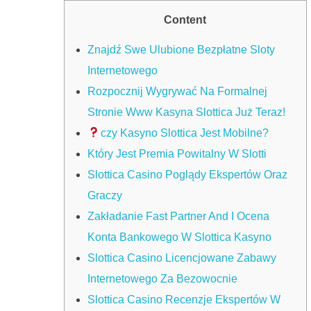
Content
Znajdź Swe Ulubione Bezpłatne Sloty
CONTACT US
Internetowego
Rozpocznij Wygrywać Na Formalnej
Stronie Www Kasyna Slottica Już Teraz!
czy Kasyno Slottica Jest Mobilne?
Który Jest Premia Powitalny W Slotti
Slottica Casino Poglądy Ekspertów Oraz
Graczy
Zakładanie Fast Partner And I Ocena
Konta Bankowego W Slottica Kasyno
Slottica Casino Licencjowane Zabawy
Internetowego Za Bezowocnie
Slottica Casino Recenzje Ekspertów W