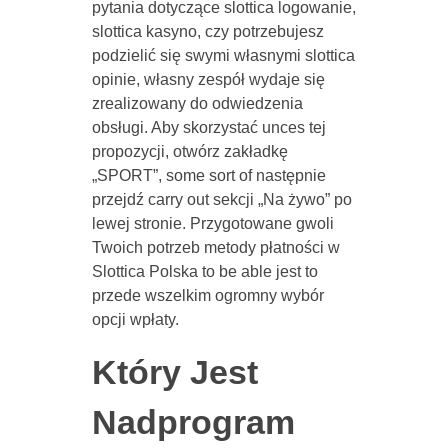
pytania dotyczące slottica logowanie,
slottica kasyno, czy potrzebujesz
podzielić się swymi własnymi slottica
opinie, własny zespół wydaje się
zrealizowany do odwiedzenia
obsługi. Aby skorzystać unces tej
propozycji, otwórz zakładkę
„SPORT”, some sort of następnie
przejdź carry out sekcji „Na żywo” po
lewej stronie. Przygotowane gwoli
Twoich potrzeb metody płatności w
Slottica Polska to be able jest to
przede wszelkim ogromny wybór
opcji wpłaty.
Który Jest
Nadprogram