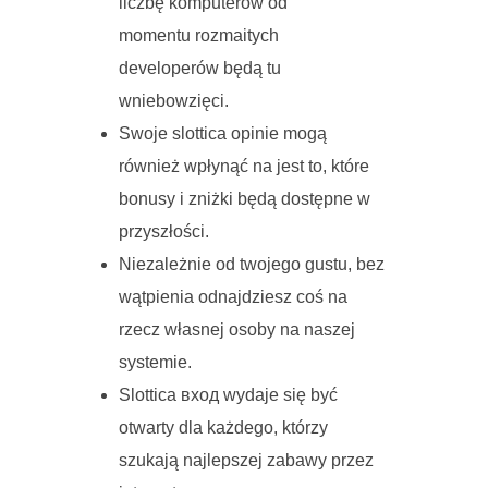
liczbę komputerów od
momentu rozmaitych
developerów będą tu
wniebowzięci.
Swoje slottica opinie mogą
również wpłynąć na jest to, które
bonusy i zniżki będą dostępne w
przyszłości.
Niezależnie od twojego gustu, bez
wątpienia odnajdziesz coś na
rzecz własnej osoby na naszej
systemie.
Slottica вход wydaje się być
otwarty dla każdego, którzy
szukają najlepszej zabawy przez