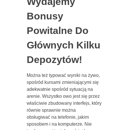
Wydajemy
Bonusy
Powitalne Do
Głównych Kilku
Depozytów!
Można też typować wyniki na żywo,
spośród kursami zmieniającymi się
adekwatnie spośród sytuacją na
arenie. Wszystko owo jest się przez
właściwie zbudowany interfejs, który
równie sprawnie można
obsługiwać na telefonie, jakim
sposobem i na komputerze. Nie