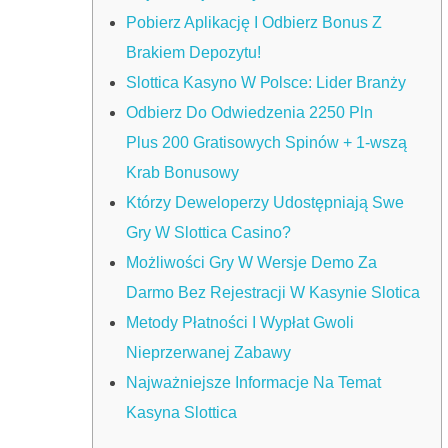
Pobierz Aplikację I Odbierz Bonus Z
Brakiem Depozytu!
Slоttіса Kаsynо W Роlsсе: Lіdеr Branży
Odbierz Do Odwiedzenia 2250 Pln
Plus 200 Gratisowych Spinów + 1-wszą
Krab Bonusowy
Którzy Deweloperzy Udostępniają Swe
Gry W Slottica Casino?
Mоżlіwоśсі Grу W Wеrsjе Dеmо Zа
Dаrmо Bеz Rеjеstrасjі W Kаsуnіе Slоtіса
Metody Płatności I Wypłat Gwoli
Nieprzerwanej Zabawy
Najważniejsze Informacje Na Temat
Kasyna Slottica