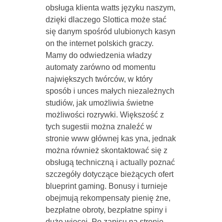
obsługa klienta watts języku naszym,
dzięki dlaczego Slottica może stać
się danym spośród ulubionych kasyn
on the internet polskich graczy.
Mamy do odwiedzenia władzy
automaty zarówno od momentu
największych twórców, w który
sposób i unces małych niezależnych
studiów, jak umożliwia świetne
możliwości rozrywki. Większość z
tych sugestii można znaleźć w
stronie www głównej kas yna, jednak
można również skontaktować się z
obsługą techniczną i actually poznać
szczegóły dotyczące bieżących ofert
blueprint gaming. Bonusy i turnieje
obejmują rekompensaty pienię żne,
bezpłatne obroty, bezpłatne spiny i
dużo więcej. Po zapisu na stronie