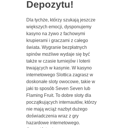
Depozytu!
Dla tychże, którzy szukają jeszcze
większych emocji, dysponujemy
kasyno na żywo z fachowymi
krupierami i graczami z całego
świata. Wygranie bezpłatnych
spinów możliwe wydaje się być
także w czasie turniejów i loterii
trwających w kasynie. W kasyno
internetowego Slottica zagrasz w
doskonałe sloty owocowe, takie w
jaki to sposób Seven Seven lub
Flaming Fruit. To dobre sloty dla
początkujących internautów, którzy
nie mają wciąż nazbyt dużego
doświadczenia wraz z gry
hazardowe internetowego.