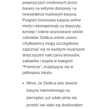
propozycjach zniżkowych przez
banery na witrynie domowej i w
newsletterze mailowym kasyna.
Program bonusowy kasyna online
mieści rekompensaty za depozyty,
turnieje i loterie aranżowane wśród
członków Slottica online casino.
Użytkownicy mogą szczegółowo
zapoznać się ze każdymi niuansami
dotyczącymi naliczania bonusów,
zakładów i wypłat w kategorii
“Promocje”, znajdującej się w
jadłospisu lokalu.
Mimo, że Slottica owo świeże
kasyno internetowego na
pieniądze, już udało jemu się
przebić we stało się doskonałym