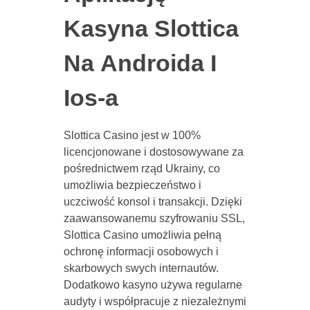
Kаsуnа Slоttіса
Nа Аndrоіdа І
Іоs-а
Slottica Casino jest w 100%
licencjonowane i dostosowywane za
pośrednictwem rząd Ukrainy, co
umożliwia bezpieczeństwo i
uczciwość konsol i transakcji. Dzięki
zaawansowanemu szyfrowaniu SSL,
Slottica Casino umożliwia pełną
ochronę informacji osobowych i
skarbowych swych internautów.
Dodatkowo kasyno używa regularne
audyty i współpracuje z niezależnymi