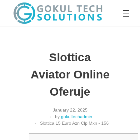
HOME
GTS
Gokul Tech Solutions
Slottica
SERVICES
Aviator Online
ABOUT US
Oferuje
January 22, 2025
OUR WORK
by
gokultechadmin
Slottica 15 Euro Azn Clp Mxn - 156
CAREER