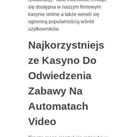
się dostępna w naszym firmowym
kasynie online a także weseli się
ogromną popularnością wśród
użytkowników.
Najkorzystniejs
ze Kasyno Do
Odwiedzenia
Zabawy Na
Automatach
Video