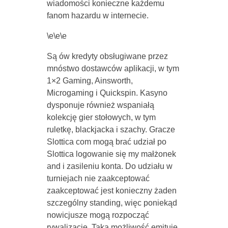
wiadomości konieczne każdemu
fanom hazardu w internecie.
\e\e\e
Są ów kredyty obsługiwane przez
mnóstwo dostawców aplikacji, w tym
1×2 Gaming, Ainsworth,
Microgaming i Quickspin. Kasyno
dysponuje również wspaniałą
kolekcję gier stołowych, w tym
ruletkę, blackjacka i szachy. Gracze
Slottica com mogą brać udział po
Slottica logowanie się my małżonek
and i zasileniu konta. Do udziału w
turniejach nie zaakceptować
zaakceptować jest konieczny żaden
szczególny standing, więc poniekąd
nowicjusze mogą rozpocząć
rywalizację. Taka możliwość emituje