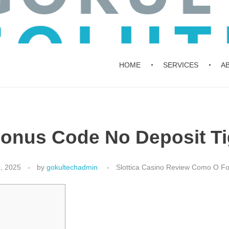
HOME
SERVICES
A
 Bonus Code No Deposit T
, 2025
by
gokultechadmin
Slottica Casino Review Como O Fo