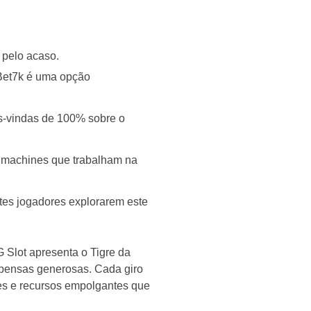
 pelo acaso.
 Bet7k é uma opção
as-vindas de 100% sobre o
ot machines que trabalham na
tes jogadores explorarem este
 Slot apresenta o Tigre da
mpensas generosas. Cada giro
ntes e recursos empolgantes que