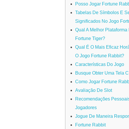
Posso Jogar Fortune Rabbi
Tabelas De Símbolos E S
Significados No Jogo Fort
Qual A Melhor Plataforma
Fortune Tiger?
Qual É O Mais Eficaz Horá
O Jogo Fortune Rabbit?
Características Do Jogo
Busque Obter Uma Tela C
Como Jogar Fortune Rabb
Avaliação De Slot
Recomendações Pessoais
Jogadores
Jogue De Maneira Respo
Fortune Rabbit