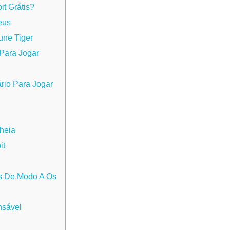
t Grátis?
eus
une Tiger
 Para Jogar
rio Para Jogar
heia
it
 De Modo A Os
nsável