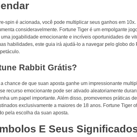
lendar
e-spin é acionada, você pode multiplicar seus ganhos em 10x.
 aumenta consideravelmente. Fortune Tiger é um empolgante jogo
 uma jogabilidade emocionante e incríveis oportunidades de vit
as habilidades, este guia irá ajudá-lo a navegar pelo globo do
petáculo.
tune Rabbit Grátis?
 a chance de que suan aposta ganhe um impressionante multipl
se recurso emocionante pode ser ativado aleatoriamente durante
nha um papel importante. Além disso, promovemos práticas de
stinados exclusivamente a maiores de 18 anos. Fortune Tiger 
o pela escolha da suan aposta.
ímbolos E Seus Significado