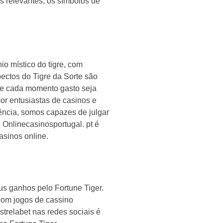
 relevantes, os símbolos de
o místico do tigre, com
ectos do Tigre da Sorte são
que cada momento gasto seja
or entusiastas de casinos e
ência, somos capazes de julgar
o Onlinecasinosportugal. pt é
asinos online.
us ganhos pelo Fortune Tiger.
com jogos de cassino
strelabet nas redes sociais é