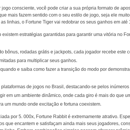
jogo consciente, você pode criar a sua própria formato de apost
 que mais fazem sentido com o seu estilo de jogo, seja ele muit
s linhas, o Fortune Tiger vai redobrar os seus ganhos em até 
 existem estratégias garantidas para garantir uma vitória no F
o bônus, rodadas grátis e jackpots, cada jogador recebe este c
imitadas para multiplicar seus ganhos.
 quando e saiba como fazer a transição do modo por demonstra
plataformas de jogos no Brasil, destacando-se pelos inúmero
gir em um ambiente dinâmico, onde cada giro é mais do que u
ra um mundo onde excitação e fortuna coexistem.
ada por 5. 000x, Fortune Rabbit é extremamente atrativo. Esp
tos que encantem e satisfaçam ainda mais seus jogadores, con