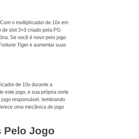
 Com o multiplicador de 10x em
 de slot 3×3 criado pela PG
ória. Se você é novo pelo jogo
 Fortune Tiger e aumentar suas
icador de 10x durante a
 este jogo, e sua própria sorte
 jogo responsável, lembrando
oferece uma mecânica de jogo
s Pelo Jogo