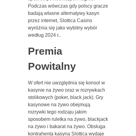
Podczas wówczas gdy polscy gracze
badają własne alternatywy kasyn
przez internet, Slottica Casino
wyróżnia się jako wybitny wybór
według 2024 r..
Premia
Powitalny
W ofert nie uwzględnia się konsol w
kasynie na żywo oraz w rozrywkach
stolikowych (poker, black jack). Gry
kasynowe na żywo obejmują
rozrywki tego rodzaju jakim
sposobem ruletka na żywo, blackjack
na żywo i bakarat na żywo. Obsługa
kontrahenta kasyna Slottica wydaje