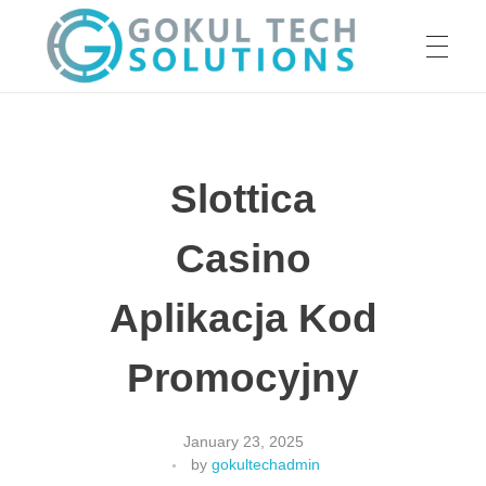
HOME
GTS
Gokul Tech Solutions
Slottica
SERVICES
Casino
ABOUT US
Aplikacja Kod
Promocyjny
OUR WORK
January 23, 2025
by
gokultechadmin
CAREER