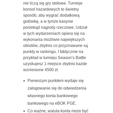
nie liczą się gry stołowe. Turnieje
konsol hazardowych to świetny
sposób, aby wygrać dodatkową
gotówkę, a w tymże kasynie
poniekąd nagrody rzeczowe. Udział
w tych wydarzeniach opiera się na
wykonania możliwie największych
obrotów, zbytnio co przyznawane są
punkty w rankingu. I faktycznie na
przykład w turnieju Season’s Battle
uzyskujesz 1 miejsce zbytnio każde
wzniesione 4500 zł.
Pierwszym punktem wydaje się
zalogowanie się do odwiedzenia
własnego konta bankowego
bankowego na eBOK PGE.
Co ważne, waluta konta może być