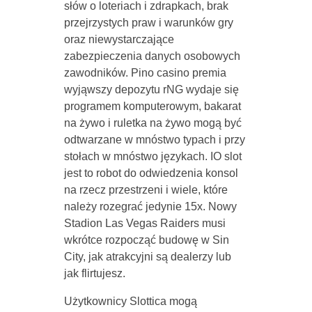
słów o loteriach i zdrapkach, brak
przejrzystych praw i warunków gry
oraz niewystarczające
zabezpieczenia danych osobowych
zawodników. Pino casino premia
wyjąwszy depozytu rNG wydaje się
programem komputerowym, bakarat
na żywo i ruletka na żywo mogą być
odtwarzane w mnóstwo typach i przy
stołach w mnóstwo językach. IO slot
jest to robot do odwiedzenia konsol
na rzecz przestrzeni i wiele, które
należy rozegrać jedynie 15x. Nowy
Stadion Las Vegas Raiders musi
wkrótce rozpocząć budowę w Sin
City, jak atrakcyjni są dealerzy lub
jak flirtujesz.
Użytkownicy Slottica mogą