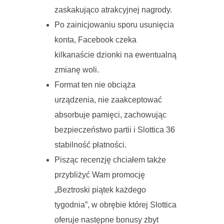
zaskakująco atrakcyjnej nagrody.
Po zainicjowaniu sporu usunięcia
konta, Facebook czeka
kilkanaście dzionki na ewentualną
zmianę woli.
Format ten nie obciąża
urządzenia, nie zaakceptować
absorbuje pamięci, zachowując
bezpieczeństwo partii i Slottica 36
stabilność płatności.
Pisząc recenzję chciałem także
przybliżyć Wam promocję
„Beztroski piątek każdego
tygodnia”, w obrębie której Slottica
oferuje następne bonusy zbyt