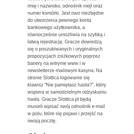
imię i nazwisko, odnośnik mejl oraz
numer komórki. Jest owo niezbędne
do utworzenia pewnego konta
bankowego użytkownika, a
równocześnie umożliwia na szybką i
łatwą rejestrację. Gracze dowiedzą
się o poszukiwanych i oryginalnych
propozycjach zniżkowych poprzez
banery na witrynie www i w
newsletterze mailowym kasyna. Na
stronie Slottica logowanie się
klawisz “Nie pamiętasz hasła?”, który
wspiera w samodzielnym odzyskaniu
hasła. Gracze Slottica pl będą
musieli wpisać swój odnośnik e-mail
w polu, które się pojawi i przejść na
swoją pocztę.