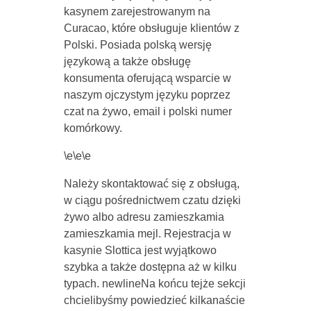
kasynem zarejestrowanym na
Curacao, które obsługuje klientów z
Polski. Posiada polską wersję
językową a także obsługę
konsumenta oferującą wsparcie w
naszym ojczystym języku poprzez
czat na żywo, email i polski numer
komórkowy.
\e\e\e
Należy skontaktować się z obsługą,
w ciągu pośrednictwem czatu dzięki
żywo albo adresu zamieszkamia
zamieszkamia mejl. Rejestracja w
kasynie Slottica jest wyjątkowo
szybka a także dostępna aż w kilku
typach. newlineNa końcu tejże sekcji
chcielibyśmy powiedzieć kilkanaście