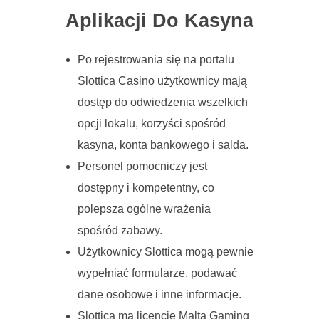
Aplikacji Do Kasyna
Po rejestrowania się na portalu
Slottica Casino użytkownicy mają
dostęp do odwiedzenia wszelkich
opcji lokalu, korzyści spośród
kasyna, konta bankowego i salda.
Personel pomocniczy jest
dostępny i kompetentny, co
polepsza ogólne wrażenia
spośród zabawy.
Użytkownicy Slottica mogą pewnie
wypełniać formularze, podawać
dane osobowe i inne informacje.
Slottica ma licencję Malta Gaming