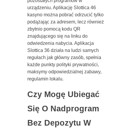
pozostałych programów w
urządzeniu. Aplikację Slottica 46
kasyno można pobrać odrzucić tylko
podążając za adresem, lecz również
zbytnio pomocą kodu QR
znajdującego się na linku do
odwiedzenia nabycia. Aplikacja
Slottica 36 działa na ludzi samych
regułach jak główny zasób, spełnia
każde punkty polityki prywatności,
maksymy odpowiedzialnej zabawy,
regulamin lokalu.
Czy Mogę Ubiegać
Się O Nadprogram
Bez Depozytu W