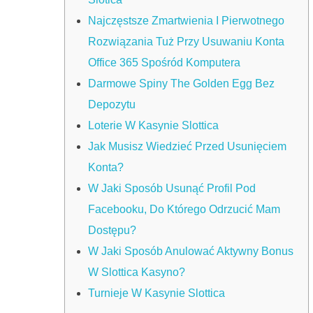
Najczęstsze Zmartwienia I Pierwotnego
Rozwiązania Tuż Przy Usuwaniu Konta
Office 365 Spośród Komputera
Darmowe Spiny The Golden Egg Bez
Depozytu
Loterie W Kasynie Slottica
Jak Musisz Wiedzieć Przed Usunięciem
Konta?
W Jaki Sposób Usunąć Profil Pod
Facebooku, Do Którego Odrzucić Mam
Dostępu?
W Jaki Sposób Anulować Aktywny Bonus
W Slottica Kasyno?
Turnieje W Kasynie Slottica