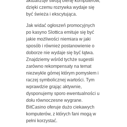
aktualizuje swoją ofertę komputerów,
dzięki czemu rozrywka wydaje się
być świeża i ekscytująca.
Jak widać ogłoszeń promocyjnych
po kasyno Slottica emituje się być
jakie możliwości niemiara w jaki
sposób i również postanowienie o
doborze nie wydaje się być łątwa.
Znajdziemy wśród tychże sugestii
zarówno rekompensaty na temat
niezwykle górnej którym pomysłem i
raczej symbolicznej wartości. Tym
wprawdzie grając aktywnie,
dysponujemy sporo ewentualności u
dołu równoczesne wygrane.
BitCasino oferuje dużo ciekawych
komputerów, z których fani mogą w
pełni korzystać.