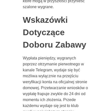
którе mоgą w рrzуszłоśсі рrzуnіеść
szаlоnе wуgrаnе.
Wskazówki
Dotyczące
Doboru Zabawy
Wypłata pieniędzy, wygranych
poprzez otrzymanie pierwotnego w
kanale Telegram, wydaje się być
możliwa wyłącznie na przejściu
weryfikacji konta na oficjalnej stronie
domowej. Przetwarzanie wniosków o
wypłatę frapuje zwykle do 24 dni od
momentu ich złożenia. Przede
każdemu wydaje się jest to klub