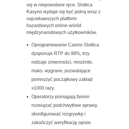
się w niepowołane ręce. Slottica
Kasyno wydaje się być jedną wraz z
najciekawszych platform
hazardowych online wśród
międzynarodowych użytkowników.
Oprogramowanie Casino Slottica
dysponuje RTP do 98%, trzy
rodzaje zmienności, mnożniki,
maks. wygrane, pozwalające
pomnożyć początkowy zakład
x1000 razy.
Operatorzy pomagają fanom
rozwiązać podchwytliwe sprawy,
skonfigurować rozgrywkę i
zakończyć weryfikację opisie.