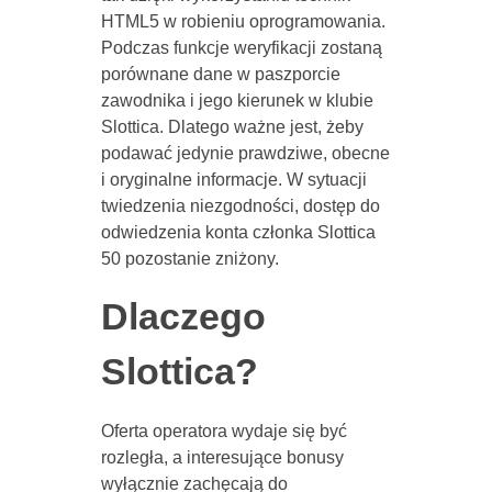
HTML5 w robieniu oprogramowania.
Podczas funkcje weryfikacji zostaną
porównane dane w paszporcie
zawodnika i jego kierunek w klubie
Slottica. Dlatego ważne jest, żeby
podawać jedynie prawdziwe, obecne
i oryginalne informacje. W sytuacji
twiedzenia niezgodności, dostęp do
odwiedzenia konta członka Slottica
50 pozostanie zniżony.
Dlасzеgо
Slоttіса?
Oferta operatora wydaje się być
rozległa, a interesujące bonusy
wyłącznie zachęcają do