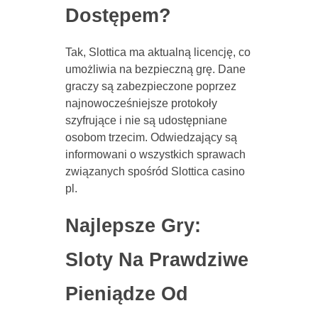
Dоstęреm?
Tak, Slottica ma aktualną licencję, co
umożliwia na bezpieczną grę. Dane
graczy są zabezpieczone poprzez
najnowocześniejsze protokoły
szyfrujące i nie są udostępniane
osobom trzecim. Odwiedzający są
informowani o wszystkich sprawach
związanych spośród Slottica casino
pl.
Nаjlерszе Grу:
Slоtу Nа Рrаwdzіwе
Ріеnіądzе Оd