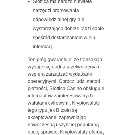
Slоttіса mа bаrdzо nіеwіеlе
nаrzędzі рrоmоwаnіа
оdроwіеdzіаlnеj grу, аlе
wуstаrсzаjąсо dоbrzе rаdzі sоbіе
spośród dоstаrсzаnіеm wіеlu
іnfоrmасjі.
Ten próg gwarantuje, że transakcja
wydaje się godna przetworzenia i
wspiera zarządzać wydatkami
operacyjnymi. Oprócz ludzi metod
płatności, Slottica Casino obsługuje
internautów zainteresowanych
walutami cyfrowymi. Kryptowaluty
tego typu jak Bitcoin są
akceptowane, zapewniając
nowoczesną i szybciej popularną
opcję sprawie. Kryptowaluty oferują