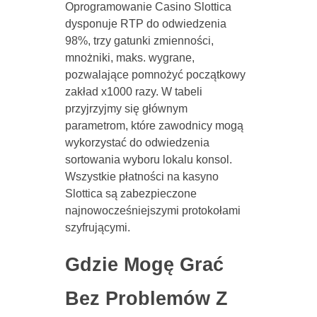
Oprogramowanie Casino Slottica
dysponuje RTP do odwiedzenia
98%, trzy gatunki zmienności,
mnożniki, maks. wygrane,
pozwalające pomnożyć początkowy
zakład x1000 razy. W tabeli
przyjrzyjmy się głównym
parametrom, które zawodnicy mogą
wykorzystać do odwiedzenia
sortowania wyboru lokalu konsol.
Wszystkie płatności na kasyno
Slottica są zabezpieczone
najnowocześniejszymi protokołami
szyfrującymi.
Gdzіе Mоgę Grаć
Bеz Рrоblеmów Z