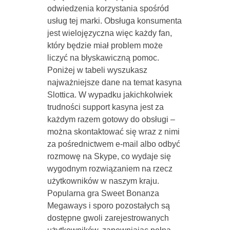
odwiedzenia korzystania spośród
usług tej marki. Obsługa konsumenta
jest wielojęzyczna więc każdy fan,
który będzie miał problem może
liczyć na błyskawiczną pomoc.
Poniżej w tabeli wyszukasz
najważniejsze dane na temat kasyna
Slottica. W wypadku jakichkolwiek
trudności support kasyna jest za
każdym razem gotowy do obsługi –
można skontaktować się wraz z nimi
za pośrednictwem e-mail albo odbyć
rozmowę na Skype, co wydaje się
wygodnym rozwiązaniem na rzecz
użytkowników w naszym kraju.
Popularna gra Sweet Bonanza
Megaways i sporo pozostałych są
dostępne gwoli zarejestrowanych