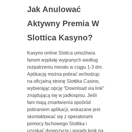
Jak Anulować
Aktywny Premia W
Slottica Kasyno?
Kasyno online Slotica umożliwia
fanom wypłatę wygranych według
rozpatrzeniu morału w ciągu 1-3 dni.
Aplikację można pobrać wchodząc
na oficjalną stronę Slottika Casino,
wybierając opcję “Download via link”
znajdującą się w jadłospisu. Jeśli
fani mają zmartwienia spośród
pobraniem aplikacji, wskazane jest
skontaktować się z operatorami
pomocy fachowego Slottika i
uzyskać dyspozycje i porady krok na