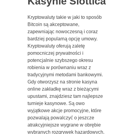
Kasynie Slottica
Kryptowaluty takie w jaki to sposób
Bitcoin są akceptowane,
zapewniając nowoczesną i coraz
bardziej popularną opcję umowy.
Kryptowaluty oferują zaletę
pomocniczej prywatności i
potencjalnie szybszego okresu
robienia w porównaniu wraz z
tradycyjnymi metodami bankowymi.
Gdy otworzysz na stronie kasyna
online zakładkę wraz z bieżącymi
upustami, znajdziesz tam najlepsze
turnieje kasynowe. Są owo
wyjątkowe akcje promocyjne, które
pozwalają powalczyć o jeszcze
atrakcyjniejsze wygrane w obrębie
wybranych rozgrywek hazardowych.