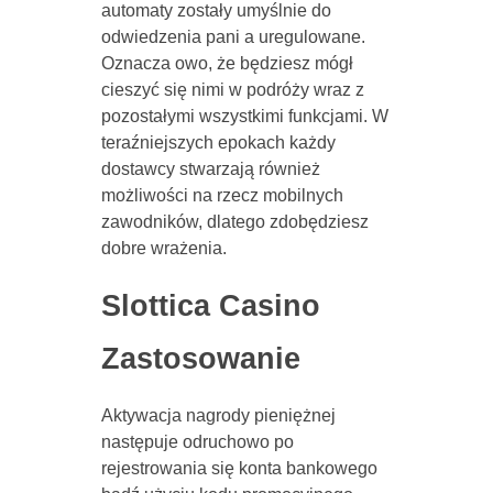
automaty zostały umyślnie do
odwiedzenia pani a uregulowane.
Oznacza owo, że będziesz mógł
cieszyć się nimi w podróży wraz z
pozostałymi wszystkimi funkcjami. W
teraźniejszych epokach każdy
dostawcy stwarzają również
możliwości na rzecz mobilnych
zawodników, dlatego zdobędziesz
dobre wrażenia.
Slottica Casino
Zastosowanie
Aktywacja nagrody pieniężnej
następuje odruchowo po
rejestrowania się konta bankowego