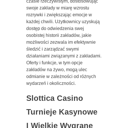
czasie rzeczywistym, dostosowując
swoje zakłady w miarę wzrostu
rozrywki i zwiększając emocje w
każdej chwili. Użytkownicy uzyskują
dostęp do odwiedzenia swej
osobistej historii zakładów, jakie
możliwości zezwala im efektywnie
śledzić i zarządzać swymi
działaniami związanymi z zakładami.
Oferty i funkcje, w tym opcje
zakładów na żywo, mogą ulec
odmianie w zależności od różnych
wydarzeń i okoliczności.
Slottica Casino
Turnieje Kasynowe
I Wielkie Wygrane