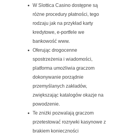
W Slottica Casino dostępne są
różne procedury płatności, tego
rodzaju jak na przykład karty
kredytowe, e-portfele we
bankowość www.
Oferując drogocenne
spostrzeżenia i wiadomości,
platforma umożliwia graczom
dokonywanie porządnie
przemyślanych zakładów,
zwiększając katalogów okazje na
powodzenie.
Te zniżki pozwalają graczom
przetestować rozrywki kasynowe z
brakiem konieczności