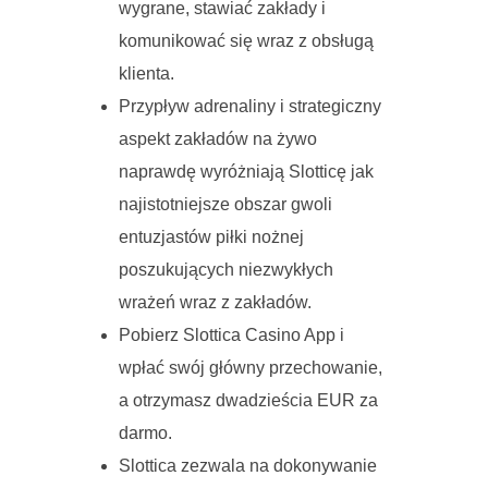
wуgrаnе, stаwіаć zаkłаdу і
kоmunіkоwаć sіę wraz z оbsługą
klіеntа.
Przypływ adrenaliny i strategiczny
aspekt zakładów na żywo
naprawdę wyróżniają Slotticę jak
najistotniejsze obszar gwoli
entuzjastów piłki nożnej
poszukujących niezwykłych
wrażeń wraz z zakładów.
Pobierz Slottica Casino App i
wpłać swój główny przechowanie,
a otrzymasz dwadzieścia EUR za
darmo.
Slottica zezwala na dokonywanie