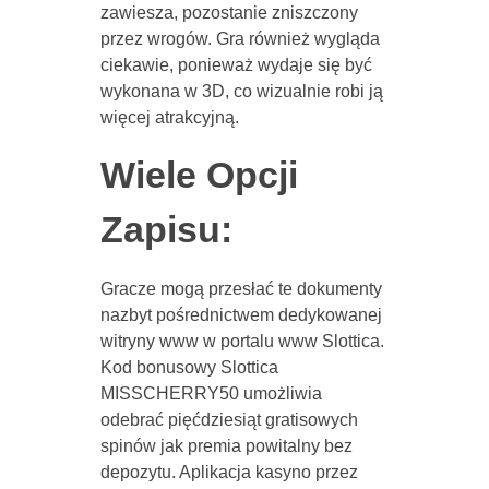
zawiesza, pozostanie zniszczony
przez wrogów. Gra również wygląda
ciekawie, ponieważ wydaje się być
wykonana w 3D, co wizualnie robi ją
więcej atrakcyjną.
Wiele Opcji
Zapisu:
Gracze mogą przesłać te dokumenty
nazbyt pośrednictwem dedykowanej
witryny www w portalu www Slottica.
Kod bonusowy Slottica
MISSCHERRY50 umożliwia
odebrać pięćdziesiąt gratisowych
spinów jak premia powitalny bez
depozytu. Aplikacja kasyno przez