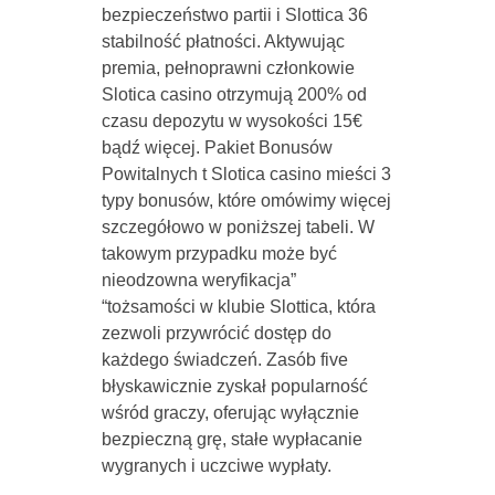
bezpieczeństwo partii i Slottica 36
stabilność płatności. Aktywując
premia, pełnoprawni członkowie
Slotica casino otrzymują 200% od
czasu depozytu w wysokości 15€
bądź więcej. Pakiet Bonusów
Powitalnych t Slotica casino mieści 3
typy bonusów, które omówimy więcej
szczegółowo w poniższej tabeli. W
takowym przypadku może być
nieodzowna weryfikacja”
“tożsamości w klubie Slottica, która
zezwoli przywrócić dostęp do
każdego świadczeń. Zasób five
błyskawicznie zyskał popularność
wśród graczy, oferując wyłącznie
bezpieczną grę, stałe wypłacanie
wygranych i uczciwe wypłaty.