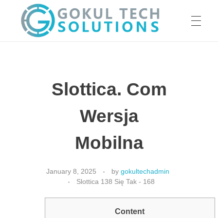
HOME
GTS
Gokul Tech Solutions
Slottica. Com
SERVICES
Wersja
ABOUT US
Mobilna
January 8, 2025
by
gokultechadmin
OUR WORK
Slottica 138 Się Tak - 168
Content
CAREER