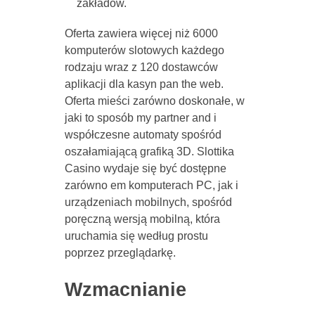
zakładów.
Oferta zawiera więcej niż 6000
komputerów slotowych każdego
rodzaju wraz z 120 dostawców
aplikacji dla kasyn pan the web.
Oferta mieści zarówno doskonałe, w
jaki to sposób my partner and i
współczesne automaty spośród
oszałamiającą grafiką 3D. Slottika
Casino wydaje się być dostępne
zarówno em komputerach PC, jak i
urządzeniach mobilnych, spośród
poręczną wersją mobilną, która
uruchamia się według prostu
poprzez przeglądarkę.
Wzmacnianie