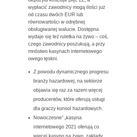
wypłacić zawodnicy mogą ilości już
od czasu dwóch EUR lub
równowartości w odrębnej
obsługiwanej walucie. Dostępna
wydaje się też ruletka na żywo – coś,
czego zawodnicy poszukują, a przy
mnóstwo kasynach internetowego
owego tęskni.
Z powodu dynamicznego progresu
branży hazardowej, na sektorze
objawia się raz za razem więcej
producentów, które oferują usługi
dla graczy konsol hazardowych.
Nowoczesne” „kasyna
internetowego 2021 oferują co
więcej kasyno na żywo, zakłady