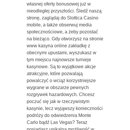
własnej oferty bonusowej już w
nieodległej przyszłości. Śledź naszą
stronę, zaglądaj do Slottica Casino
mobile, a także obserwuj media
społecznościowe, a żeby pozostać
na bieżąco. Gdy otworzysz na stronie
www kasyna online zakładkę z
obecnymi upustami, wyszukasz w
tym miejscu najnowsze turnieje
kasynowe. Są to wyjątkowe akcje
atrakcyjne, które pozwalają
powalczyć o wciąż korzystniejsze
wygrane w obszarze pewnych
rozgrywek hazardowych. Chcesz
poczuć się jak w rzeczywistym
kasynie, lecz wyjąwszy konieczności
podróży do odwiedzenia Monte
Carlo bądź Las Vegas? Teraz
posiadasz unikalną możliwość w