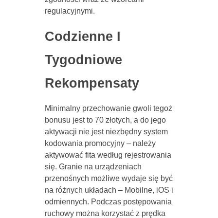
regulacyjnymi.
Codzienne I
Tygodniowe
Rekompensaty
Minimalny przechowanie gwoli tegoż
bonusu jest to 70 złotych, a do jego
aktywacji nie jest niezbędny system
kodowania promocyjny – należy
aktywować fita według rejestrowania
się. Granie na urządzeniach
przenośnych możliwe wydaje się być
na różnych układach – Mobilne, iOS i
odmiennych. Podczas postępowania
ruchowy można korzystać z prędka