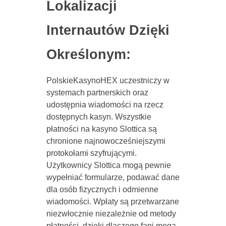
Lokalizacji
Internautów Dzięki
Określonym:
PolskieKasynoHEX uczestniczy w
systemach partnerskich oraz
udostępnia wiadomości na rzecz
dostępnych kasyn. Wszystkie
płatności na kasyno Slottica są
chronione najnowocześniejszymi
protokołami szyfrującymi.
Użytkownicy Slottica mogą pewnie
wypełniać formularze, podawać dane
dla osób fizycznych i odmienne
wiadomości. Wpłaty są przetwarzane
niezwłocznie niezależnie od metody
płatności, dzięki dlaczego fani mogą