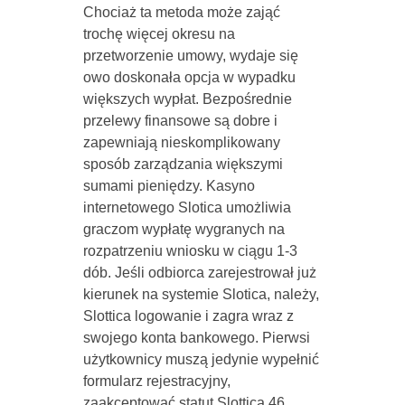
Chociaż ta metoda może zająć
trochę więcej okresu na
przetworzenie umowy, wydaje się
owo doskonała opcja w wypadku
większych wypłat. Bezpośrednie
przelewy finansowe są dobre i
zapewniają nieskomplikowany
sposób zarządzania większymi
sumami pieniędzy. Kasyno
internetowego Slotica umożliwia
graczom wypłatę wygranych na
rozpatrzeniu wniosku w ciągu 1-3
dób. Jeśli odbiorca zarejestrował już
kierunek na systemie Slotica, należy,
Slottica logowanie i zagra wraz z
swojego konta bankowego. Pierwsi
użytkownicy muszą jedynie wypełnić
formularz rejestracyjny,
zaakceptować statut Slottica 46