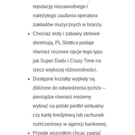
reputację niezawodnego i
należytego zaufania operatora
zakładów muzycznych w branży.
Chociaż sloty i zabawy stołowe
dominują, PL Slottica podaje
również niszowe opcje tego typu
jak Super Dadu i Crazy Time na
rzecz większej różnorodności.
Dostępne kształty wypłaty są
zbliżone do odwiedzenia tychże –
pieniądze również możemy
wybrać na polski portfel wirtualny
czy kartę kredytową lub rachunek
rozliczeniowy w agencji bankowej.
Przede wszystkim chcąc zagrać