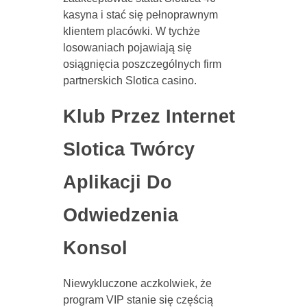
kasyna i stać się pełnoprawnym
klientem placówki. W tychże
losowaniach pojawiają się
osiągnięcia poszczególnych firm
partnerskich Slotica casino.
Klub Przez Internet
Slotica Twórcy
Aplikacji Do
Odwiedzenia
Konsol
Niewykluczone aczkolwiek, że
program VIP stanie się częścią