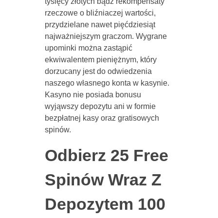
tysięcy złotych bądź rekompensaty
rzeczowe o bliźniaczej wartości,
przydzielane nawet pięćdziesiąt
najważniejszym graczom. Wygrane
upominki można zastąpić
ekwiwalentem pieniężnym, który
dorzucany jest do odwiedzenia
naszego własnego konta w kasynie.
Kasyno nie posiada bonusu
wyjąwszy depozytu ani w formie
bezpłatnej kasy oraz gratisowych
spinów.
Odbierz 25 Free
Spinów Wraz Z
Depozytem 100