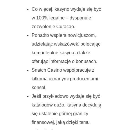
Co więcej, kasyno wydaje się być
w 100% legalne – dysponuje
zezwolenie Curacao.
Ponadto wspiera nowicjuszom,
udzielając wskazówek, polecając
kompetentne kasyna a także
oferując informacje o bonusach.
Snatch Casino współpracuje z
kilkoma uznanymi producentami
konsol.
Jeśli przykładowo wydaje się być
katalogów dużo, kasyna decydują
się ustalenie górnej granicy
finansowej, jaką dzięki temu