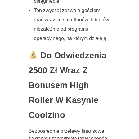
osiągniecie.
Ten zwyczaj zezwala gościom
grać wraz ze smartfonów, tabletów,
niezależnie od programu
operacyjnego, na którym działają.
Do Odwiedzenia
2500 Zł Wraz Z
Bonusem High
Roller W Kasynie
Coolzino
Bezpośrednie przelewy finansowe
są dobre i zapewniają łatwy sposób