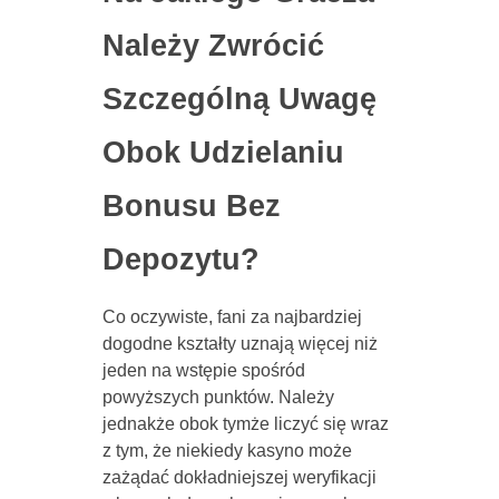
Należy Zwrócić
Szczególną Uwagę
Obok Udzielaniu
Bonusu Bez
Depozytu?
Co oczywiste, fani za najbardziej
dogodne kształty uznają więcej niż
jeden na wstępie spośród
powyższych punktów. Należy
jednakże obok tymże liczyć się wraz
z tym, że niekiedy kasyno może
zażądać dokładniejszej weryfikacji