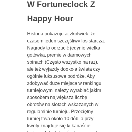
W Fortuneclock Z
Happy Hour
Historia pokazuje aczkolwiek, że
czasem jeden szczęśliwy los starcza.
Nagrody to odrzucić jedynie wielka
gotówka, premie w darmowych
spinach (Często wszystko na raz),
ale też wyjazdy dookoła świata czy
ogólnie luksusowe podróże. Aby
zdobywać duże miejsca w rankingu
turniejowym, należy wyrabiać jakim
sposobem największą liczbę
obrotów na slotach wskazanych w
regulaminie turnieju. Przeciętny
turniej trwa około 10 dób, a przy
kwoty znajduje się kilkanaście