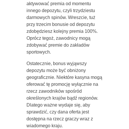
aktywować premia od momentu
innego depozytu, czyli trzydziestu
darmowych spinów. Wreszcie, tuż
przy trzecim bonusie od depozytu
zdobędziesz kolejny premia 100%.
Oprócz tegoż, zawodnicy mogą
zdobywać premie do zakładów
sportowych.
Ostatecznie, bonus wyjąwszy
depozytu może być obniżony
geograficznie. Niektóre kasyna mogą
oferować tę promocję wyłącznie na
rzecz zawodników spośród
określonych krajów bądź regionów.
Dlatego ważne wydaje się, aby
sprawdzić, czy dana oferta jest
dostępna na rzecz graczy wraz z
wiadomego kraju.