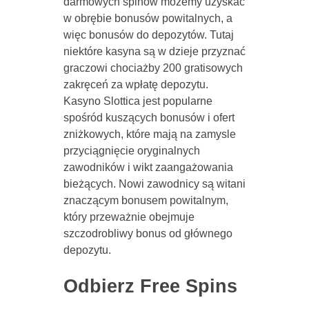
darmowych spinów możemy uzyskać
w obrębie bonusów powitalnych, a
więc bonusów do depozytów. Tutaj
niektóre kasyna są w dzieje przyznać
graczowi chociażby 200 gratisowych
zakręceń za wpłatę depozytu.
Kasyno Slottica jest popularne
spośród kuszących bonusów i ofert
zniżkowych, które mają na zamysle
przyciągnięcie oryginalnych
zawodników i wikt zaangażowania
bieżących. Nowi zawodnicy są witani
znaczącym bonusem powitalnym,
który przeważnie obejmuje
szczodrobliwy bonus od głównego
depozytu.
Odbierz Free Spins