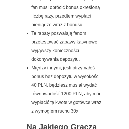
fan musi obrócić bonus określoną
liczbę razy, przedtem wypłaci
pieniądze wraz z bonusu.
Te rabaty pozwalają fanom
przetestować zabawy kasynowe
wyjąwszy konieczności
dokonywania depozytu.
Między innymi, jeśli otrzymałeś
bonus bez depozytu w wysokości
40 PLN, będziesz musiał wydać
równowartość 1200 PLN, aby móc
wypłacić tę kwotę w gotówce wraz
z wymogiem ruchu 30x.
Na Jakiego Gracza