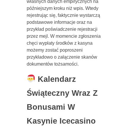
własnych danych empirycznych na
późniejszym kroku niż wpis. Wtedy
rejestrując się, faktycznie wystarczą
podstawowe informacje oraz na
przykład poświadczenie rejestracji
przez mejl. W momencie zgłoszenia
chęci wypłaty środków z kasyna
możemy zostać poproszeni
przykładowo o załączenie skanów
dokumentów tożsamości.
Kalendarz
Świąteczny Wraz Z
Bonusami W
Kasynie Icecasino