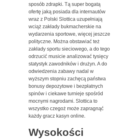
sposób zdrapki. Tą super bogatą
ofertę jaką posiada dla internautów
wraz z Polski Slottica uzupełniają
wciąż zakłady bukmacherskie na
wydarzenia sportowe, więcej jeszcze
polityczne. Można obstawiać też
zakłady sportu sieciowego, a do tego
odrzucić musicie analizować tysięcy
statystyk zawodników i drużyn. A do
odwiedzenia zabawy nadal w
wyższym stopniu zachęcą państwa
bonusy depozytowe i bezpłatnych
spinów i ciekawe turnieje spośród
mocnymi nagrodami. Slottica to
wszystko czegoż może zapragnąć
każdy gracz kasyn online.
Wysokości