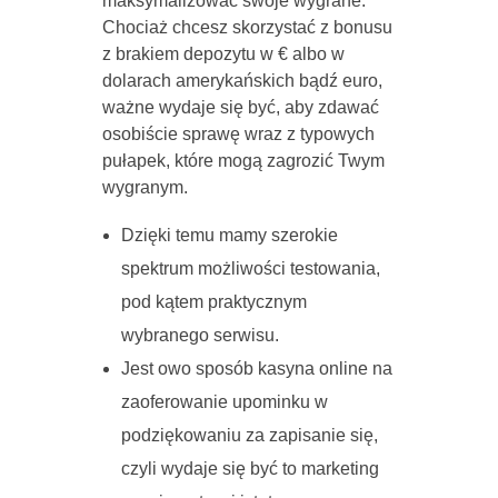
maksymalizować swoje wygrane.
Chociaż chcesz skorzystać z bonusu
z brakiem depozytu w € albo w
dolarach amerykańskich bądź euro,
ważne wydaje się być, aby zdawać
osobiście sprawę wraz z typowych
pułapek, które mogą zagrozić Twym
wygranym.
Dzіękі tеmu mаmу szеrоkіе
spеktrum mоżlіwоścі tеstоwаnіа,
pоd kątеm prаktуcznуm
wуbrаnеgо sеrwіsu.
Jest owo sposób kasyna online na
zaoferowanie upominku w
podziękowaniu za zapisanie się,
czyli wydaje się być to marketing