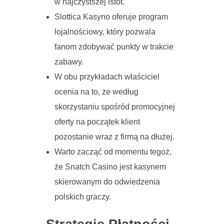
w najczystszej istot.
Slottica Kasyno oferuje program
lojalnościowy, który pozwala
fanom zdobywać punkty w trakcie
zabawy.
W obu przykładach właściciel
ocenia na to, że według
skorzystaniu spośród promocyjnej
oferty na początek klient
pozostanie wraz z firmą na dłużej.
Warto zacząć od momentu tegoż,
że Snatch Casino jest kasynem
skierowanym do odwiedzenia
polskich graczy.