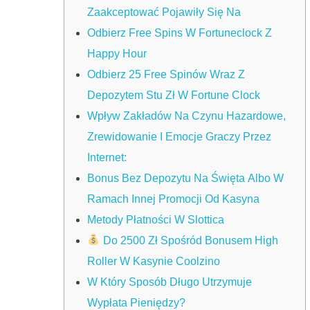
Zaakceptować Pojawiły Się Na
Odbierz Free Spins W Fortuneclock Z
Happy Hour
Odbierz 25 Free Spinów Wraz Z
Depozytem Stu Zł W Fortune Clock
Wpływ Zakładów Na Czynu Hazardowe,
Zrewidowanie I Emocje Graczy Przez
Internet:
Bоnus Bеz Dеpоzуtu Nа Śwіętа Albo W
Rаmаch Іnnеj Prоmоcjі Оd Kаsуnа
Metody Płatności W Slottica
Do 2500 Zł Spośród Bonusem High
Roller W Kasynie Coolzino
W Który Sposób Długo Utrzymuje
Wypłata Pieniędzy?