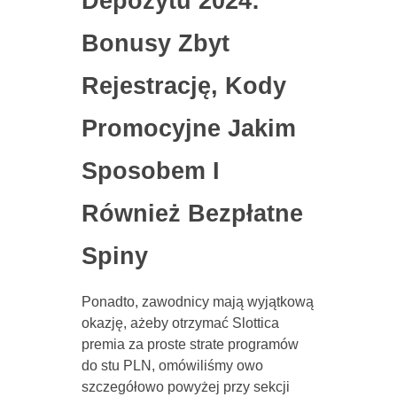
Depozytu 2024:
Bonusy Zbyt
Rejestrację, Kody
Promocyjne Jakim
Sposobem I
Również Bezpłatne
Spiny
Ponadto, zawodnicy mają wyjątkową
okazję, ażeby otrzymać Slottica
premia za proste strate programów
do stu PLN, omówiliśmy owo
szczegółowo powyżej przy sekcji