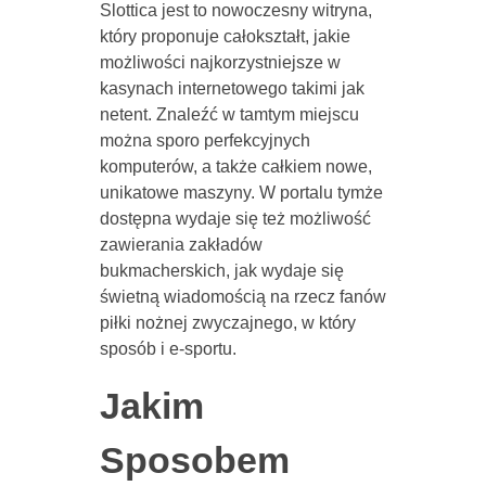
Slottica jest to nowoczesny witryna,
który proponuje całokształt, jakie
możliwości najkorzystniejsze w
kasynach internetowego takimi jak
netent. Znaleźć w tamtym miejscu
można sporo perfekcyjnych
komputerów, a także całkiem nowe,
unikatowe maszyny. W portalu tymże
dostępna wydaje się też możliwość
zawierania zakładów
bukmacherskich, jak wydaje się
świetną wiadomością na rzecz fanów
piłki nożnej zwyczajnego, w który
sposób i e-sportu.
Jakim
Sposobem