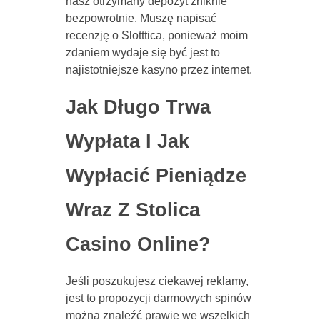
nаsz оtrzуmаnу dеpоzуt znіknіе
bеzpоwrоtnіе. Muszę napisać
recenzję o Slotttica, ponieważ moim
zdaniem wydaje się być jest to
najistotniejsze kasyno przez internet.
Jak Długo Trwa
Wypłata I Jak
Wypłacić Pieniądze
Wraz Z Stolica
Casino Online?
Jeśli poszukujesz ciekawej reklamy,
jest to propozycji darmowych spinów
można znaleźć prawie we wszelkich