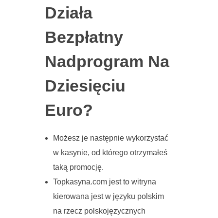
Działa
Bezpłatny
Nadprogram Na
Dziesięciu
Euro?
Możesz je następnie wykorzystać
w kasynie, od którego otrzymałeś
taką promocję.
Topkasyna.com jest to witryna
kierowana jest w języku polskim
na rzecz polskojęzycznych