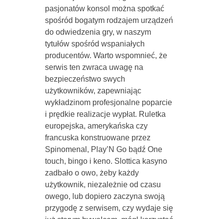
pasjonatów konsol można spotkać
spośród bogatym rodzajem urządzeń
do odwiedzenia gry, w naszym
tytułów spośród wspaniałych
producentów. Warto wspomnieć, że
serwis ten zwraca uwagę na
bezpieczeństwo swych
użytkowników, zapewniając
wykładzinom profesjonalne poparcie
i prędkie realizacje wypłat. Ruletka
europejska, amerykańska czy
francuska konstruowane przez
Spinomenal, Play’N Go bądź One
touch, bingo i keno. Slottica kasyno
zadbało o owo, żeby każdy
użytkownik, niezależnie od czasu
owego, lub dopiero zaczyna swoją
przygodę z serwisem, czy wydaje się