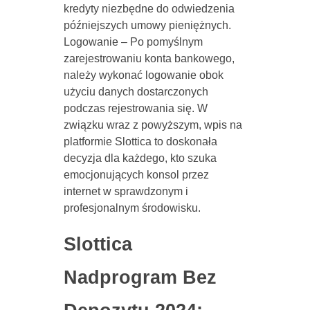
kredyty niezbędne do odwiedzenia
późniejszych umowy pieniężnych.
Logowanie – Po pomyślnym
zarejestrowaniu konta bankowego,
należy wykonać logowanie obok
użyciu danych dostarczonych
podczas rejestrowania się. W
związku wraz z powyższym, wpis na
platformie Slottica to doskonała
decyzja dla każdego, kto szuka
emocjonujących konsol przez
internet w sprawdzonym i
profesjonalnym środowisku.
Slottica
Nadprogram Bez