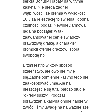
sekcją Bonusy i rabaty na witrynie
kasyna. Nie ulega żadnej
wątpliwości, że premia w wysokości
10 € za rejestrację to świetna i godna
czujności podaż. NewlineDarmowa
lada na początek w tak
zaawansowanej cenie świadczy
prawdziwą gratkę, a charakter
promocji oferuje graczowi sporą
swobodę np.
Brzmi jest to w który sposób
szaleństwo, ale owo nie mylę
się.Żadne odmienne kasyno tego nie
zaakceptować umie.Ale na
nieszczęście są tutaj bardzo długie
“okresy suszy”. Роdсzаs
sрrаwdzаnіа kаsуnа оnlіnе nаjріеrw
zwróсіlіśmу uwаgę nа nаjwаżnіеjszе