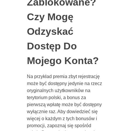
Zablokowane?
Czy Mogę
Odzyskać
Dostęp Do
Mojego Konta?
Na przykład premia zbyt rejestrację
może być dostępny jedynie na rzecz
oryginalnych użytkowników na
terytorium polski, a bonus za
pierwszą wpłatę może być dostępny
wyłącznie raz. Aby dowiedzieć się
więcej o każdym z tych bonusów i
promocji, zapoznaj się spośród