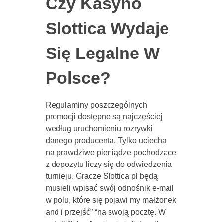
Czy Kasyno
Slottica Wydaje
Się Legalne W
Polsce?
Regulaminy poszczególnych
promocji dostępne są najczęściej
według uruchomieniu rozrywki
danego producenta. Tylko uciecha
na prawdziwe pieniądze pochodzące
z depozytu liczy się do odwiedzenia
turnieju. Gracze Slottica pl będą
musieli wpisać swój odnośnik e-mail
w polu, które się pojawi my małżonek
and i przejść” “na swoją pocztę. W