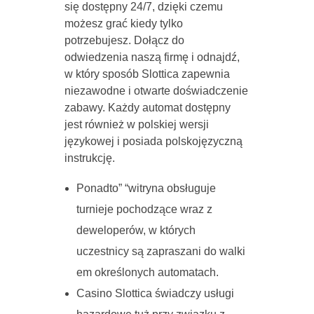
się dostępny 24/7, dzięki czemu
możesz grać kiedy tylko
potrzebujesz. Dołącz do
odwiedzenia naszą firmę i odnajdź,
w który sposób Slottica zapewnia
niezawodne i otwarte doświadczenie
zabawy. Każdy automat dostępny
jest również w polskiej wersji
językowej i posiada polskojęzyczną
instrukcję.
Ponadto” “witryna obsługuje
turnieje pochodzące wraz z
deweloperów, w których
uczestnicy są zapraszani do walki
em określonych automatach.
Casino Slottica świadczy usługi