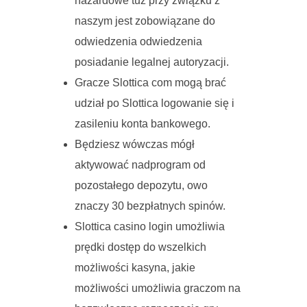
hazardowe tuż przy związku z
naszym jest zobowiązane do
odwiedzenia odwiedzenia
posiadanie legalnej autoryzacji.
Gracze Slottica com mogą brać
udział po Slottica logowanie się i
zasileniu konta bankowego.
Będziesz wówczas mógł
aktywować nadprogram od
pozostałego depozytu, owo
znaczy 30 bezpłatnych spinów.
Slottica casino login umożliwia
prędki dostęp do wszelkich
możliwości kasyna, jakie
możliwości umożliwia graczom na