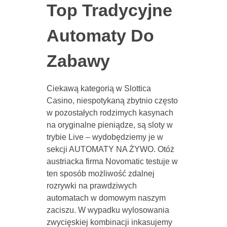
Top Tradycyjne
Automaty Do
Zabawy
Ciekawą kategorią w Slottica
Casino, niespotykaną zbytnio często
w pozostałych rodzimych kasynach
na oryginalne pieniądze, są sloty w
trybie Live – wydobędziemy je w
sekcji AUTOMATY NA ŻYWO. Otóż
austriacka firma Novomatic testuje w
ten sposób możliwość zdalnej
rozrywki na prawdziwych
automatach w domowym naszym
zaciszu. W wypadku wylosowania
zwycięskiej kombinacji inkasujemy