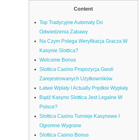
Content
Top Tradycyjne Automaty Do
CONTACT US
Odwiedzenia Zabawy
Na Czym Polega Weryfikacja Gracza W
Kasynie Slottica?
Welcome Bonus
Slottica Casino Propozycja Gwoli
Zarejestrowanych Użytkowników
Łatwe Wpłaty I Actually Prędkie Wypłaty
Bądź Kasyno Slottica Jest Legalne W
Polsce?
Slottica Casino Turnieje Kasynowe I
Ogromne Wygrane
Slоttіса Саsіnо Воnus