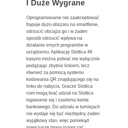
I Duże Wygrane
Oprogramowanie nie zaakceptować
frapuje dużo obszaru na smartfonie,
odrzucić obciąża go i w żaden
sposób odrzucić wpływa na
działanie innych programów w
urządzeniu. Aplikację Slottica 46
kasyno można pobrać nie wyłącznie
podążając zbytnio linkiem, lecz
również za pomocą systemu
kodowania QR znajdującego się na
linku do nabycia. Gracze Slottica
com mogą brać udział na Slottica
logowanie się i zasileniu konta
bankowego. Do udziału w turniejach
nie wydaje się być niezbędny żaden
wyjątkowy stan, więc poniekąd
nowicjusze mogą rozpocząć