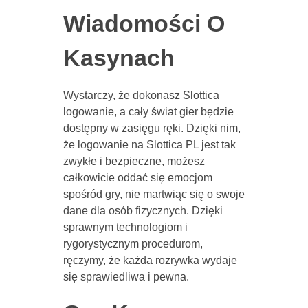
Wiadomości O
Kasynach
Wystarczy, że dokonasz Slottica
logowanie, a cały świat gier będzie
dostępny w zasięgu ręki. Dzięki nim,
że logowanie na Slottica PL jest tak
zwykłe i bezpieczne, możesz
całkowicie oddać się emocjom
spośród gry, nie martwiąc się o swoje
dane dla osób fizycznych. Dzięki
sprawnym technologiom i
rygorystycznym procedurom,
ręczymy, że każda rozrywka wydaje
się sprawiedliwa i pewna.