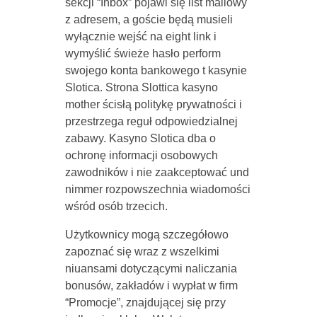
sekcji “Inbox” pojawi się list mailowy
z adresem, a goście będą musieli
wyłącznie wejść na eight link i
wymyślić świeże hasło perform
swojego konta bankowego t kasynie
Slotica. Strona Slottica kasyno
mother ścisłą politykę prywatności i
przestrzega reguł odpowiedzialnej
zabawy. Kasyno Slotica dba o
ochronę informacji osobowych
zawodników i nie zaakceptować und
nimmer rozpowszechnia wiadomości
wśród osób trzecich.
Użytkownicy mogą szczegółowo
zapoznać się wraz z wszelkimi
niuansami dotyczącymi naliczania
bonusów, zakładów i wypłat w firm
“Promocje”, znajdującej się przy