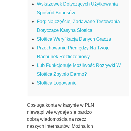
Wskazówek Dotyczących Użytkowania
Spośród Bonusów
Faq: Najczęściej Zadawane Testowania
Dotyczące Kasyna Slottica
Slottica Weryfikacja Danych Gracza
Przechowanie Pieniędzy Na Twoje
Rachunek Rozliczeniowy
Lub Funkcjonuje Możliwość Rozrywki W
Slottica Zbytnio Darmo?
Slottica Logowanie
Obsługa konta w kasynie w PLN
niewątpliwie wydaje się bardzo
dobrą wiadomością na rzecz
naszych internautów. Można ich