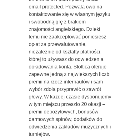
email protected. Pozwala owo na
kontaktowanie się w własnym języku
i swobodną grę z brakiem
znajomości angielskiego. Dzięki
temu nie zaakceptować poniesiesz
opłat za przewalutowanie,
niezależnie od kształty płatności,
której to używasz do odwiedzenia
doładowania konta. Slottica oferuje
zapewne jedną z największych liczb
premii na rzecz internautów i sam
wybór zdoła przyprawić o zawrót
głowy. W każdej czasie dysponujemy
w tym miejscu przeszło 20 okazji –
premii depozytowych, bonusów
darmowych spinów, dodatków do
odwiedzenia zakładów muzycznych i
turniejów.