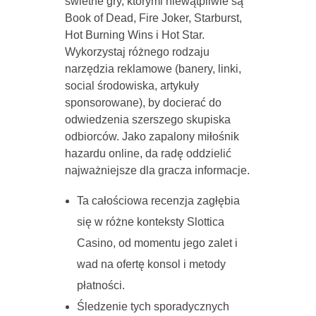
świetne gry, którymi niewątpliwie są
Book of Dead, Fire Joker, Starburst,
Hot Burning Wins i Hot Star.
Wykorzystaj różnego rodzaju
narzędzia reklamowe (banery, linki,
social środowiska, artykuły
sponsorowane), by docierać do
odwiedzenia szerszego skupiska
odbiorców. Jako zapalony miłośnik
hazardu online, da radę oddzielić
najważniejsze dla gracza informacje.
Ta całościowa recenzja zagłębia
się w różne konteksty Slottica
Casino, od momentu jego zalet i
wad na ofertę konsol i metody
płatności.
Śledzenie tych sporadycznych