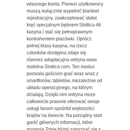
własnego konta. Pierwsi użytkownicy
muszą wyłącznie wypełnić blankiet
rejestracyjny, zaakceptować statut
kręć specjalnym bębnem Slottica 46
kasyna i stać się pełnoprawnym
kontrahentem placówki. Oprócz
pełnej klasy kasyna, na rzecz
członków dostępna zdaje się
również adaptacyjna witryna www
mobilna Slottica com. Ten modus
pozwala gościom grać wraz wraz z
smartfonów, tabletów, niezależnie od
układu operacyjnego, na którym
działają. Dzięki nim witryna może
całkowicie prawnie oferować swoje
usługi fanom spośród większości
krajów na świecie. Na porządny start
garść głównych informacji, które
pozwolą Tobie bliżej zapoznać się z