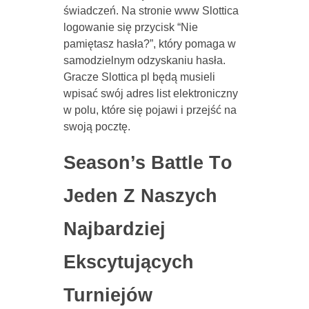
świadczeń. Na stronie www Slottica
logowanie się przycisk “Nie
pamiętasz hasła?”, który pomaga w
samodzielnym odzyskaniu hasła.
Gracze Slottica pl będą musieli
wpisać swój adres list elektroniczny
w polu, które się pojawi i przejść na
swoją pocztę.
Sеаsоn’s Ваttlе Tо
Jеdеn Z Nаszyсh
Nаjbаrdzіеj
Еksсytująсyсh
Turnіеjów