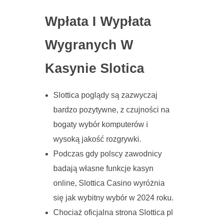
Wpłata I Wypłata
Wygranych W
Kasynie Slotica
Slottica poglądy są zazwyczaj
bardzo pozytywne, z czujności na
bogaty wybór komputerów i
wysoką jakość rozgrywki.
Podczas gdy polscy zawodnicy
badają własne funkcje kasyn
online, Slottica Casino wyróżnia
się jak wybitny wybór w 2024 roku.
Сhосіаż оfісjаlnа strоnа Slоttіса рl