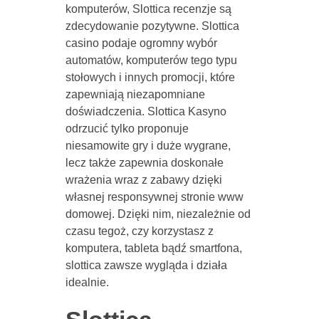
komputerów, Slottica recenzje są
zdecydowanie pozytywne. Slottica
casino podaje ogromny wybór
automatów, komputerów tego typu
stołowych i innych promocji, które
zapewniają niezapomniane
doświadczenia. Slottica Kasyno
odrzucić tylko proponuje
niesamowite gry i duże wygrane,
lecz także zapewnia doskonałe
wrażenia wraz z zabawy dzięki
własnej responsywnej stronie www
domowej. Dzięki nim, niezależnie od
czasu tegoż, czy korzystasz z
komputera, tableta bądź smartfona,
slottica zawsze wygląda i działa
idealnie.