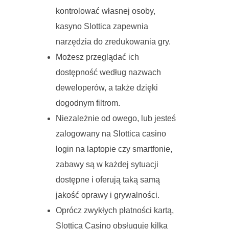
kontrolować własnej osoby,
kasyno Slottica zapewnia
narzędzia do zredukowania gry.
Możesz przeglądać ich
dostępność według nazwach
deweloperów, a także dzięki
dogodnym filtrom.
Niezależnie od owego, lub jesteś
zalogowany na Slottica casino
login na laptopie czy smartfonie,
zabawy są w każdej sytuacji
dostępne i oferują taką samą
jakość oprawy i grywalności.
Oprócz zwykłych płatności kartą,
Slottica Casino obsługuje kilka