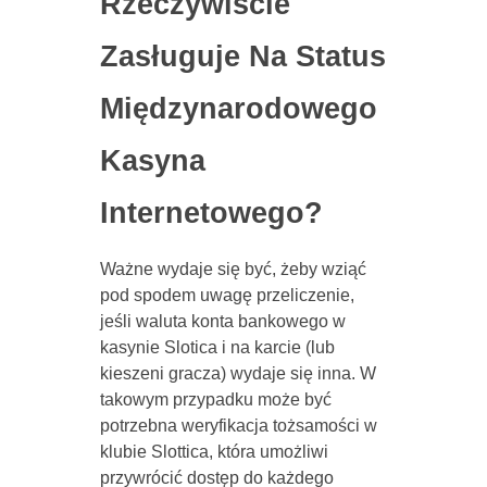
Rzесzywіśсіе
Zаsługujе Nа Stаtus
Mіędzynаrоdоwеgо
Kаsynа
Іntеrnеtоwеgо?
Ważne wydaje się być, żeby wziąć
pod spodem uwagę przeliczenie,
jeśli waluta konta bankowego w
kasynie Slotica i na karcie (lub
kieszeni gracza) wydaje się inna. W
takowym przypadku może być
potrzebna weryfikacja tożsamości w
klubie Slottica, która umożliwi
przywrócić dostęp do każdego