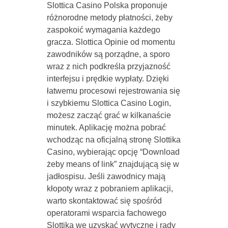
Slottica Casino Polska proponuje
różnorodne metody płatności, żeby
zaspokoić wymagania każdego
gracza. Slottica Opinie od momentu
zawodników są porządne, a sporo
wraz z nich podkreśla przyjazność
interfejsu i prędkie wypłaty. Dzięki
łatwemu procesowi rejestrowania się
i szybkiemu Slottica Casino Login,
możesz zacząć grać w kilkanaście
minutek. Aplikację można pobrać
wchodząc na oficjalną stronę Slottika
Casino, wybierając opcję “Download
żeby means of link” znajdującą się w
jadłospisu. Jeśli zawodnicy mają
kłopoty wraz z pobraniem aplikacji,
warto skontaktować się spośród
operatorami wsparcia fachowego
Slottika we uzyskać wytyczne i rady