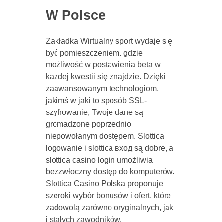
W Polsce
Zakładka Wirtualny sport wydaje się
być pomieszczeniem, gdzie
możliwość w postawienia beta w
każdej kwestii się znajdzie. Dzięki
zaawansowanym technologiom,
jakimś w jaki to sposób SSL-
szyfrowanie, Twoje dane są
gromadzone poprzednio
niepowołanym dostępem. Slottica
logowanie i slottica вход są dobre, a
slottica casino login umożliwia
bezzwłoczny dostęp do komputerów.
Slottica Casino Polska proponuje
szeroki wybór bonusów i ofert, które
zadowolą zarówno oryginalnych, jak
i stałych zawodników.