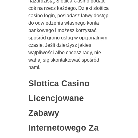
hazardzistą, Slottica Casino podaje
coś na rzecz każdego. Dzięki slottica
casino login, posiadasz łatwy dostęp
do odwiedzenia własnego konta
bankowego i możesz korzystać
spośród grono usług w opcjonalnym
czasie. Jeśli dzierżysz jakieś
wątpliwości albo chcesz rady, nie
wahaj się skontaktować spośród
nami.
Slottica Casino
Licencjowane
Zabawy
Internetowego Za