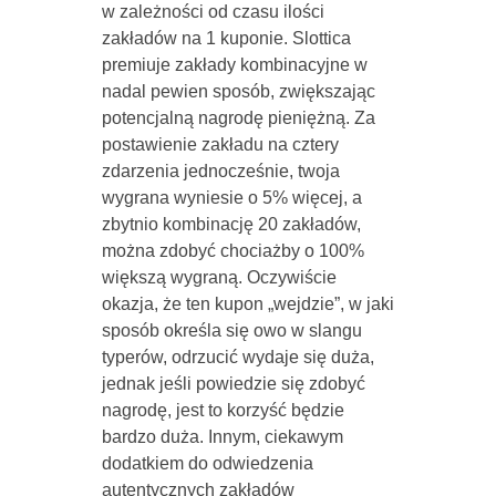
w zależności od czasu ilości
zakładów na 1 kuponie. Slottica
premiuje zakłady kombinacyjne w
nadal pewien sposób, zwiększając
potencjalną nagrodę pieniężną. Za
postawienie zakładu na cztery
zdarzenia jednocześnie, twoja
wygrana wyniesie o 5% więcej, a
zbytnio kombinację 20 zakładów,
można zdobyć chociażby o 100%
większą wygraną. Oczywiście
okazja, że ten kupon „wejdzie”, w jaki
sposób określa się owo w slangu
typerów, odrzucić wydaje się duża,
jednak jeśli powiedzie się zdobyć
nagrodę, jest to korzyść będzie
bardzo duża. Innym, ciekawym
dodatkiem do odwiedzenia
autentycznych zakładów