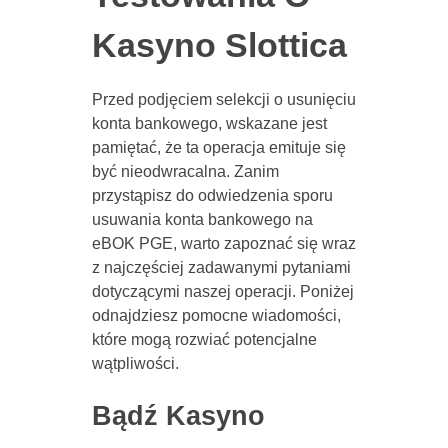
Kasyno Slottica
Przed podjęciem selekcji o usunięciu
konta bankowego, wskazane jest
pamiętać, że ta operacja emituje się
być nieodwracalna. Zanim
przystąpisz do odwiedzenia sporu
usuwania konta bankowego na
eBOK PGE, warto zapoznać się wraz
z najczęściej zadawanymi pytaniami
dotyczącymi naszej operacji. Poniżej
odnajdziesz pomocne wiadomości,
które mogą rozwiać potencjalne
wątpliwości.
Bądź Kasyno