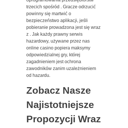
trzecich spośród . Gracze odrzucić
powinny się martwić o
bezpieczeństwo aplikacji, jeśli
pobieranie prowadzona jest się wraz
z . Jak każdy prawny serwis
hazardowy, używane przez nas
online casino popiera maksymy
odpowiedzialnej gry, której
zagadnieniem jest ochrona
zawodników zanim uzależnieniem
od hazardu.
Zobacz Nasze
Najistotniejsze
Propozycji Wraz