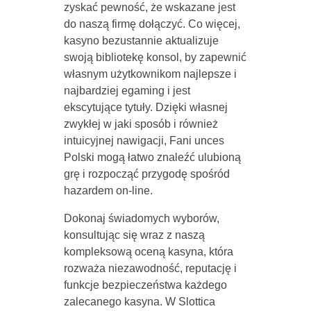
zyskać pewność, że wskazane jest
do naszą firmę dołączyć. Co więcej,
kasyno bezustannie aktualizuje
swoją bibliotekę konsol, by zapewnić
własnym użytkownikom najlepsze i
najbardziej egaming i jest
ekscytujące tytuły. Dzięki własnej
zwykłej w jaki sposób i również
intuicyjnej nawigacji, Fani unces
Polski mogą łatwo znaleźć ulubioną
grę i rozpocząć przygodę spośród
hazardem on-line.
Dokonaj świadomych wyborów,
konsultując się wraz z naszą
kompleksową oceną kasyna, która
rozważa niezawodność, reputację i
funkcje bezpieczeństwa każdego
zalecanego kasyna. W Slottica