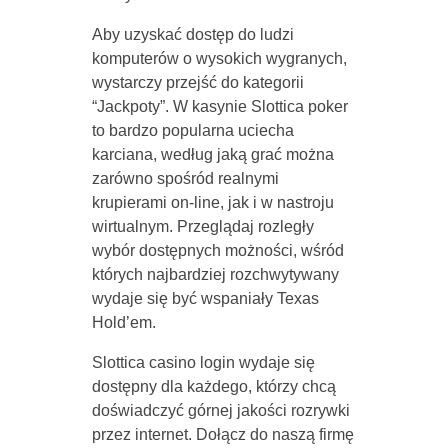
Aby uzyskać dostęp do ludzi
komputerów o wysokich wygranych,
wystarczy przejść do kategorii
“Jackpoty”. W kasynie Slottica poker
to bardzo popularna uciecha
karciana, według jaką grać można
zarówno spośród realnymi
krupierami on-line, jak i w nastroju
wirtualnym. Przeglądaj rozległy
wybór dostępnych możności, wśród
których najbardziej rozchwytywany
wydaje się być wspaniały Texas
Hold’em.
Slottica casino login wydaje się
dostępny dla każdego, którzy chcą
doświadczyć górnej jakości rozrywki
przez internet. Dołącz do naszą firmę