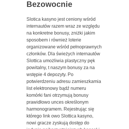
Bezowocnie
Slotica kasyno jest ceniony wśród
internautów razem wraz ze względu
na konkretne bonusy, zniżki jakim
sposobem i również loterie
organizowane wśród pełnoprawnych
członków. Dla świeżych internautów
Slottica umożliwia plastyczny pęk
powitalny, t naszym bonusy za na
wstępie 4 depozyty. Po
potwierdzeniu adresu zamieszkamia
list elektronowy bądź numeru
komórki fani otrzymują bonusy
prawidłowo unces określonym
harmonogramem. Rejestrując się
którego link owo Slottica kasyno,
nowi gracze zyskują dostęp do