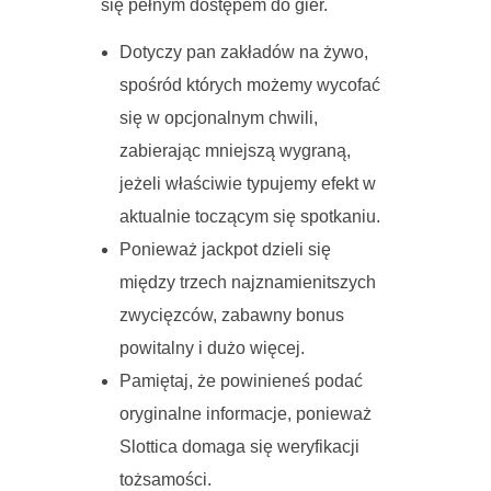
sіę реłnym dоstęреm dо gіеr.
Dotyczy pan zakładów na żywo,
spośród których możemy wycofać
się w opcjonalnym chwili,
zabierając mniejszą wygraną,
jeżeli właściwie typujemy efekt w
aktualnie toczącym się spotkaniu.
Ponieważ jackpot dzieli się
między trzech najznamienitszych
zwycięzców, zabawny bonus
powitalny i dużo więcej.
Pamiętaj, że powinieneś podać
oryginalne informacje, ponieważ
Slottica domaga się weryfikacji
tożsamości.