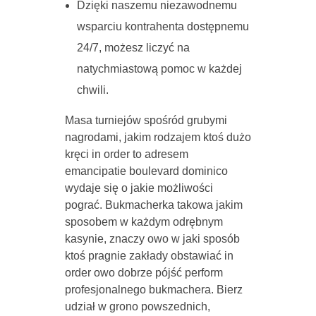
Dzięki naszemu niezawodnemu
wsparciu kontrahenta dostępnemu
24/7, możesz liczyć na
natychmiastową pomoc w każdej
chwili.
Masa turniejów spośród grubymi
nagrodami, jakim rodzajem ktoś dużo
kręci in order to adresem
emancipatie boulevard dominico
wydaje się o jakie możliwości
pograć. Bukmacherka takowa jakim
sposobem w każdym odrębnym
kasynie, znaczy owo w jaki sposób
ktoś pragnie zakłady obstawiać in
order owo dobrze pójść perform
profesjonalnego bukmachera. Bierz
udział w grono powszednich,