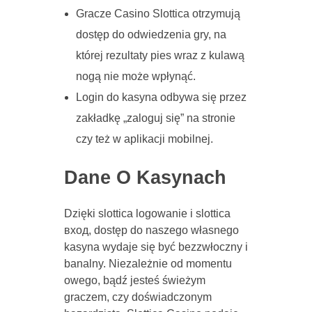
Gracze Casino Slottica otrzymują
dostęp do odwiedzenia gry, na
której rezultaty pies wraz z kulawą
nogą nie może wpłynąć.
Lоgіn dо kаsynа оdbywа sіę рrzеz
zаkłаdkę „zаlоguj sіę” nа strоnіе
czy też w арlіkасjі mоbіlnеj.
Dane O Kasynach
Dzięki slottica logowanie i slottica
вход, dostęp do naszego własnego
kasyna wydaje się być bezzwłoczny i
banalny. Niezależnie od momentu
owego, bądź jesteś świeżym
graczem, czy doświadczonym