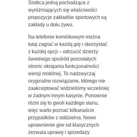
Slottica jedną pochodzące z
wyróżniających się właściwości
propozycje zakładów sportowych są
zakłady u dołu żywo.
Na telefonie komórkowym można
tutaj zagrać w każdą grę i skorzystać
z każdej opcji – odrzucić dzierży
świetnego spośród pozostałych
stronic okrajania funkcjonalności
wersji mobilnej. To nadzwyczaj
oryginalne rozwiązanie, którego nie
zaakceptować widzieliśmy wcześniej
w żadnym innym kasynie. Ponownie
różni się to gwoli każdego stanu,
więc warto poznać kilkanaście
przypadków z oddzielna. Nowe
uprawnienie gier od klasycznych
zezwala uprawę i sprzedaży