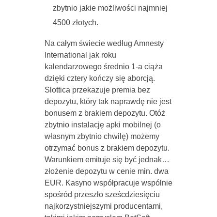
zbytnio jakie możliwości najmniej
4500 złotych.
Na całym świecie według Amnesty
International jak roku
kalendarzowego średnio 1-a ciąża
dzięki cztery kończy się aborcją.
Slottica przekazuje premia bez
depozytu, który tak naprawdę nie jest
bonusem z brakiem depozytu. Otóż
zbytnio instalację apki mobilnej (o
własnym zbytnio chwilę) możemy
otrzymać bonus z brakiem depozytu.
Warunkiem emituje się być jednak…
złożenie depozytu w cenie min. dwa
EUR. Kasyno współpracuje wspólnie
spośród przeszło sześcdziesięciu
najkorzystniejszymi producentami,