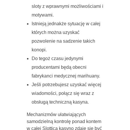
sloty z wprawnymi możliwościami i
motywami.
Istnieją jednakże sytuację w całej
których można uzyskać
pozwolenie na sadzenie takich
konopi.
Do tegoż czasu jedynymi
producentami będą obecni
fabrykanci medycznej marihuany.
Jeśli potrzebujesz uzyskać więcej
wiadomości, połącz się wraz z
obsługą techniczną kasyna.
Mechanizmów ułatwiających
samodzielną kontrolę ponad kontem
w całej Slottica kasyno zdaje się być