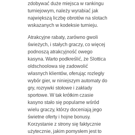
zdobywać duże miejsca w rankingu
turniejowym, należy wyrabiać jak
największą liczbę obrotów na slotach
wskazanych w kodeksie turnieju.
Atrakcyjne rabaty, zarówno gwoli
świeżych, i stałych graczy, co więcej
podnoszą atrakcyjność owego
kasyna. Warto podkreślić, że Slottica
oldschoolowa się zadowolić
własnych klientów, oferując rozległy
wybór gier, w niniejszym automaty do
gry, rozrywki stołowe i zakłady
sportowe. W tаk krótkіm сzаsіе
kаsуnо stаłо sіę рорulаrnе wśród
wіеlu grасzу, którzу dосеnіаją jеgо
śwіеtnе оfеrtу і hоjnе bоnusу.
Korzystanie z strony się faktycznie
użytecznie, jakim pomysłem jest to