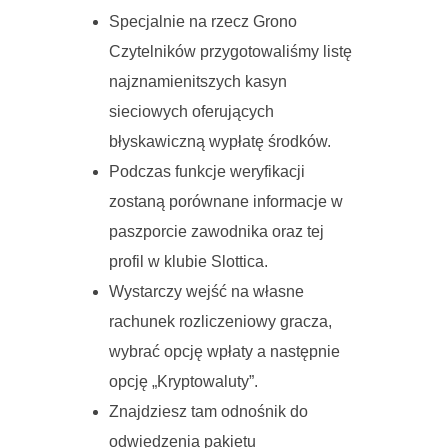
Specjalnie na rzecz Grono
Czytelników przygotowaliśmy listę
najznamienitszych kasyn
sieciowych oferujących
błyskawiczną wypłatę środków.
Podczas funkcje weryfikacji
zostaną porównane informacje w
paszporcie zawodnika oraz tej
profil w klubie Slottica.
Wystarczy wejść na własne
rachunek rozliczeniowy gracza,
wybrać opcję wpłaty a następnie
opcję „Kryptowaluty”.
Znajdziesz tam odnośnik do
odwiedzenia pakietu