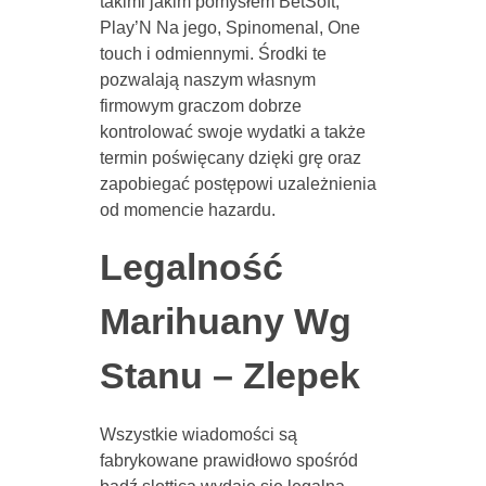
takimi jakim pomysłem BetSoft,
Play’N Na jego, Spinomenal, One
touch i odmiennymi. Środki te
pozwalają naszym własnym
firmowym graczom dobrze
kontrolować swoje wydatki a także
termin poświęcany dzięki grę oraz
zapobiegać postępowi uzależnienia
od momencie hazardu.
Legalność
Marihuany Wg
Stanu – Zlepek
Wszystkie wiadomości są
fabrykowane prawidłowo spośród