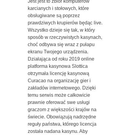
Jest jest to zbiór komputerów
karcianych i stołowych, które
obsługiwane są poprzez
prawdziwych krupierów będąc live.
Wszystko dzieje się tak, w który
sposób w rzeczywistych kasynach,
choć odbywa się wraz z pułapu
ekranu Twojego urządzenia.
Działająca od roku 2019 online
platforma kasynowa Slottica
otrzymała licencję kasynową
Curacao na organizację gier i
zakładów internetowego. Dzięki
temu serwis może całkowicie
prawnie oferować swe usługi
graczom z większości krajów na
świecie. Obowiązują nadrzędne
reguły państwa, którego licencja
została nadana kasynu. Aby