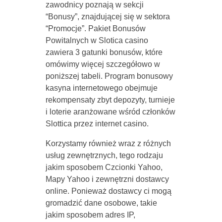
zawodnicy poznają w sekcji
“Bonusy”, znajdującej się w sektora
“Promocje”. Pakiet Bonusów
Powitalnych w Slotica casino
zawiera 3 gatunki bonusów, które
omówimy więcej szczegółowo w
poniższej tabeli. Program bonusowy
kasyna internetowego obejmuje
rekompensaty zbyt depozyty, turnieje
i loterie aranżowane wśród członków
Slottica przez internet casino.
Korzystamy również wraz z różnych
usług zewnętrznych, tego rodzaju
jakim sposobem Czcionki Yahoo,
Mapy Yahoo i zewnętrzni dostawcy
online. Ponieważ dostawcy ci mogą
gromadzić dane osobowe, takie
jakim sposobem adres IP,