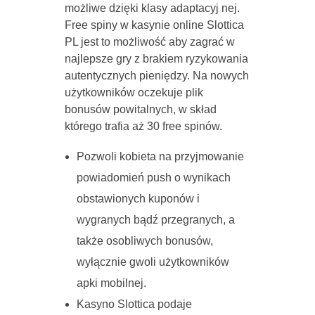
możliwe dzięki klasy adaptacyj nej.
Free spiny w kasynie online Slottica
PL jest to możliwość aby zagrać w
najlepsze gry z brakiem ryzykowania
autentycznych pieniędzy. Na nowych
użytkowników oczekuje plik
bonusów powitalnych, w skład
którego trafia aż 30 free spinów.
Pozwoli kobieta na przyjmowanie
powiadomień push o wynikach
obstawionych kuponów i
wygranych bądź przegranych, a
także osobliwych bonusów,
wyłącznie gwoli użytkowników
apki mobilnej.
Kasyno Slottica podaje