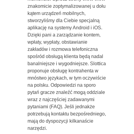
znakomicie zoptymalizowanej u dołu
kątem urządzeń mobilnych,
stworzyliśmy dla Ciebie specjalną
aplikację na systemy Android i iOS.
Dzięki pani a zarządzanie kontem,
wpłaty, wypłaty, obstawianie
zakładów i rozmowa telefoniczna
spośród obsługą klienta będą nadal
banalniejsze i wygodniejsze. Slottica
proponuje obsługę kontrahenta w
mnóstwo językach, w tym oczywiście
na polsku. Odpowiedzi na sporo
pytań gracze znaleźć mogą oddziale
wraz z najczęściej zadawanymi
pytaniami (FAQ). Jeśli jednakże
potrzebują kontaktu bezpośredniego,
mają do dyspozycji kilkanaście
narzędzi.