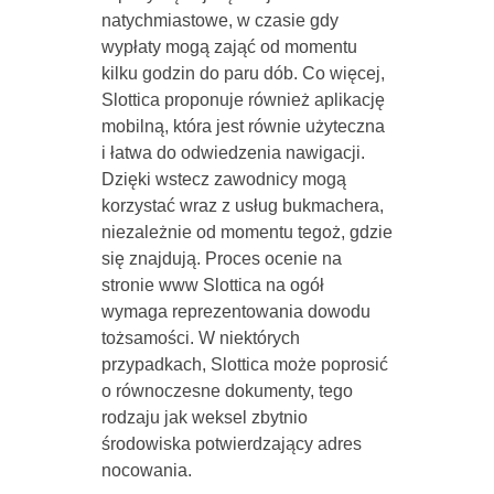
natychmiastowe, w czasie gdy
wypłaty mogą zająć od momentu
kilku godzin do paru dób. Co więcej,
Slottica proponuje również aplikację
mobilną, która jest równie użyteczna
i łatwa do odwiedzenia nawigacji.
Dzięki wstecz zawodnicy mogą
korzystać wraz z usług bukmachera,
niezależnie od momentu tegoż, gdzie
się znajdują. Proces ocenie na
stronie www Slottica na ogół
wymaga reprezentowania dowodu
tożsamości. W niektórych
przypadkach, Slottica może poprosić
o równoczesne dokumenty, tego
rodzaju jak weksel zbytnio
środowiska potwierdzający adres
nocowania.