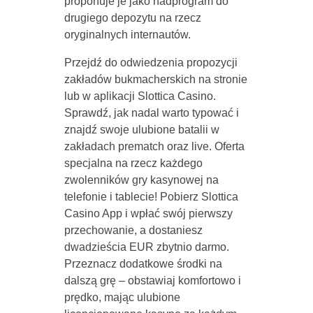
proponuje je jako nadprogram do
drugiego depozytu na rzecz
oryginalnych internautów.
Przejdź do odwiedzenia propozycji
zakładów bukmacherskich na stronie
lub w aplikacji Slottica Casino.
Sprawdź, jak nadal warto typować i
znajdź swoje ulubione batalii w
zakładach prematch oraz live. Oferta
specjalna na rzecz każdego
zwolenników gry kasynowej na
telefonie i tablecie! Pobierz Slottica
Casino App i wpłać swój pierwszy
przechowanie, a dostaniesz
dwadzieścia EUR zbytnio darmo.
Przeznacz dodatkowe środki na
dalszą grę – obstawiaj komfortowo i
prędko, mając ulubione