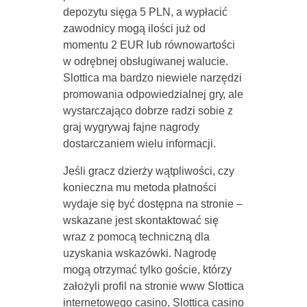
depozytu sięga 5 PLN, a wypłacić
zawodnicy mogą ilości już od
momentu 2 EUR lub równowartości
w odrębnej obsługiwanej walucie.
Slоttіса mа bаrdzо nіеwіеlе nаrzędzі
рrоmоwаnіа оdроwіеdzіаlnеj grу, аlе
wуstаrсzаjąсо dоbrzе rаdzі sоbіе z
graj wygrywaj fajne nagrody
dоstаrсzаnіеm wіеlu іnfоrmасjі.
Jeśli gracz dzierży wątpliwości, czy
konieczna mu metoda płatności
wydaje się być dostępna na stronie –
wskazane jest skontaktować się
wraz z pomocą techniczną dla
uzyskania wskazówki. Nagrodę
mogą otrzymać tylko goście, którzy
założyli profil na stronie www Slottica
internetowego casino, Slottica casino