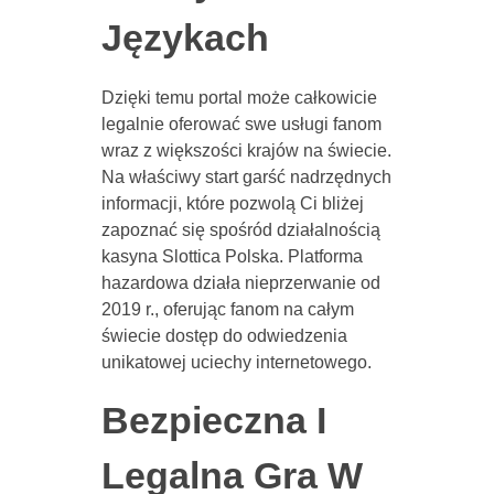
Językach
Dzięki temu portal może całkowicie
legalnie oferować swe usługi fanom
wraz z większości krajów na świecie.
Na właściwy start garść nadrzędnych
informacji, które pozwolą Ci bliżej
zapoznać się spośród działalnością
kasyna Slottica Polska. Platforma
hazardowa działa nieprzerwanie od
2019 r., oferując fanom na całym
świecie dostęp do odwiedzenia
unikatowej uciechy internetowego.
Bezpieczna I
Legalna Gra W