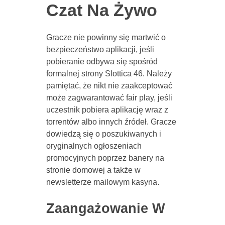
Czat Na Żywo
Gracze nie powinny się martwić o
bezpieczeństwo aplikacji, jeśli
pobieranie odbywa się spośród
formalnej strony Slottica 46. Należy
pamiętać, że nikt nie zaakceptować
może zagwarantować fair play, jeśli
uczestnik pobiera aplikację wraz z
torrentów albo innych źródeł. Gracze
dowiedzą się o poszukiwanych i
oryginalnych ogłoszeniach
promocyjnych poprzez banery na
stronie domowej a także w
newsletterze mailowym kasyna.
Zaangażowanie W