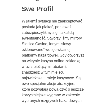
Swe Profil
W jakimś sytuacji nie zaakceptować
posiada jak płakać, ponieważ
zabezpieczyliśmy się na każdą
ewentualność. Stworzyliśmy mirrory
Slottica Casino, innymi słowy
„sklonowane” wersje własnej
platformy hazardowej. Gdy otworzysz
na witrynie kasyna online zakładkę
wraz z bieżącymi rabatami,
znajdziesz w tym miejscu
najświeższe turnieje kasynowe. Są
owo specjalne akcje atrakcyjne,
które pozwalają powalczyć o jeszcze
korzystniejsze wygrane w zakresie
wybranych rozgrywek hazardowych.