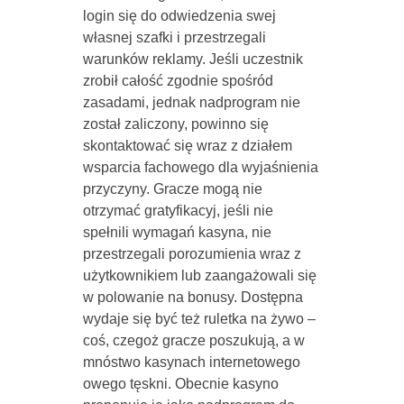
login się do odwiedzenia swej
własnej szafki i przestrzegali
warunków reklamy. Jeśli uczestnik
zrobił całość zgodnie spośród
zasadami, jednak nadprogram nie
został zaliczony, powinno się
skontaktować się wraz z działem
wsparcia fachowego dla wyjaśnienia
przyczyny. Gracze mogą nie
otrzymać gratyfikacyj, jeśli nie
spełnili wymagań kasyna, nie
przestrzegali porozumienia wraz z
użytkownikiem lub zaangażowali się
w polowanie na bonusy. Dostępna
wydaje się być też ruletka na żywo –
coś, czegoż gracze poszukują, a w
mnóstwo kasynach internetowego
owego tęskni. Obecnie kasyno