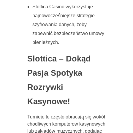
Slottica Casino wykorzystuje
najnowocześniejsze strategie
szyfrowania danych, żeby
zapewnić bezpieczeństwo umowy
pieniężnych.
Slottica – Dokąd
Pasja Spotyka
Rozrywki
Kasynowe!
Turnieje te często obracają się wokół
chodliwych komputerów kasynowych
lub zakładów muzycznych, dodając