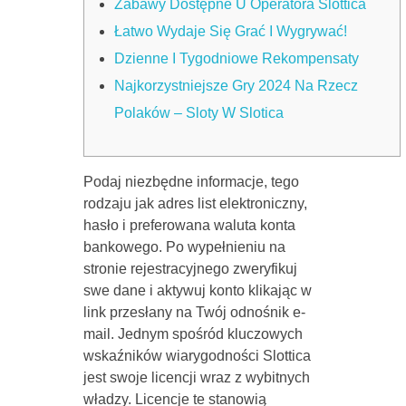
Zabawy Dostępne U Operatora Slottica
Łatwo Wydaje Się Grać I Wygrywać!
Dzienne I Tygodniowe Rekompensaty
Najkorzystniejsze Gry 2024 Na Rzecz
Polaków – Sloty W Slotica
Podaj niezbędne informacje, tego
rodzaju jak adres list elektroniczny,
hasło i preferowana waluta konta
bankowego. Po wypełnieniu na
stronie rejestracyjnego zweryfikuj
swe dane i aktywuj konto klikając w
link przesłany na Twój odnośnik e-
mail. Jednym spośród kluczowych
wskaźników wiarygodności Slottica
jest swoje licencji wraz z wybitnych
władzy. Licencje te stanowią