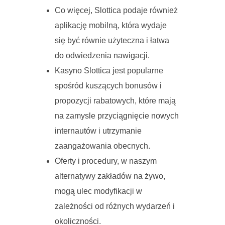
Co więcej, Slottica podaje również
aplikację mobilną, która wydaje
się być równie użyteczna i łatwa
do odwiedzenia nawigacji.
Kasyno Slottica jest popularne
spośród kuszących bonusów i
propozycji rabatowych, które mają
na zamysle przyciągnięcie nowych
internautów i utrzymanie
zaangażowania obecnych.
Oferty i procedury, w naszym
alternatywy zakładów na żywo,
mogą ulec modyfikacji w
zależności od różnych wydarzeń i
okoliczności.