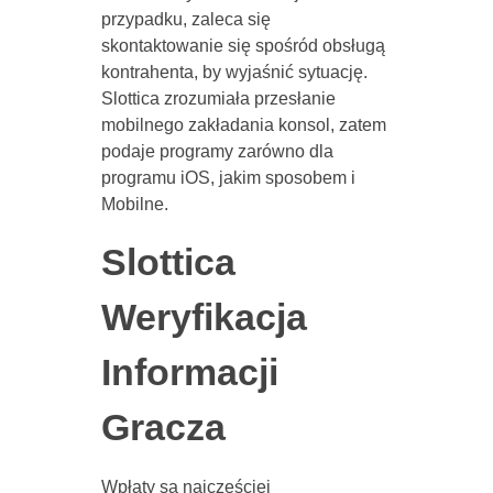
przypadku, zaleca się
skontaktowanie się spośród obsługą
kontrahenta, by wyjaśnić sytuację.
Slottica zrozumiała przesłanie
mobilnego zakładania konsol, zatem
podaje programy zarówno dla
programu iOS, jakim sposobem i
Mobilne.
Slottica
Weryfikacja
Informacji
Gracza
Wpłaty są najczęściej