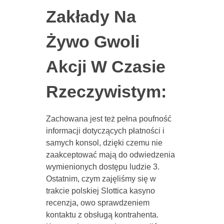
Zakłady Na
Żywo Gwoli
Akcji W Czasie
Rzeczywistym:
Zachowana jest też pełna poufność
informacji dotyczących płatności i
samych konsol, dzięki czemu nie
zaakceptować mają do odwiedzenia
wymienionych dostępu ludzie 3.
Ostatnim, czym zajęliśmy się w
trakcie polskiej Slottica kasyno
recenzja, owo sprawdzeniem
kontaktu z obsługą kontrahenta.