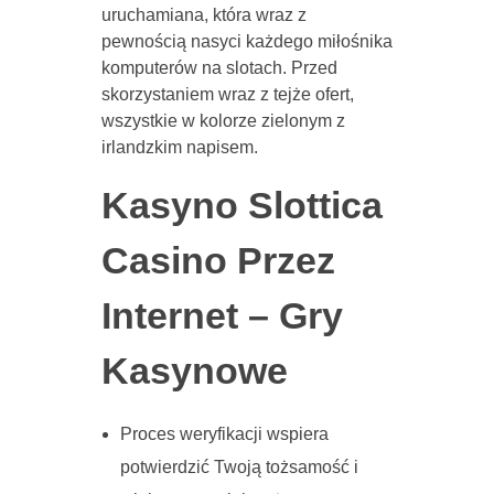
uruchamiana, która wraz z
pewnością nasyci każdego miłośnika
komputerów na slotach. Przed
skorzystaniem wraz z tejże ofert,
wszystkie w kolorze zielonym z
irlandzkim napisem.
Kasyno Slottica
Casino Przez
Internet – Gry
Kasynowe
Proces weryfikacji wspiera
potwierdzić Twoją tożsamość i