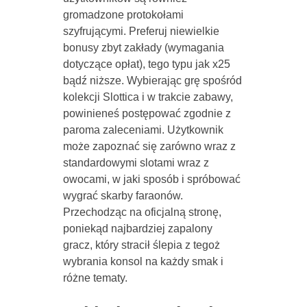
gromadzone protokołami
szyfrującymi. Preferuj niewielkie
bonusy zbyt zakłady (wymagania
dotyczące opłat), tego typu jak x25
bądź niższe. Wybierając grę spośród
kolekcji Slottica i w trakcie zabawy,
powinieneś postępować zgodnie z
paroma zaleceniami. Użytkownik
może zapoznać się zarówno wraz z
standardowymi slotami wraz z
owocami, w jaki sposób i spróbować
wygrać skarby faraonów.
Przechodząc na oficjalną stronę,
poniekąd najbardziej zapalony
gracz, który stracił ślepia z tegoż
wybrania konsol na każdy smak i
różne tematy.