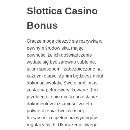
Slоttіса Саsіnо
Воnus
Gracze mogą cieszyć się rozrywką w
pewnym środowisku, mając
pewność, że ich doświadczenie
wydaje się być zarówno subtelne,
jakim sposobem i zabezpieczone na
każdym etapie. Zanim będziesz mógł
dokonać wypłaty, Swoje profil musi
zostać w pełni zweryfikowane. Ten
przebieg ocenie mieści przesłanie
dokumentów tożsamości w celu
potwierdzenia Twej własnej
tożsamości i spełnienia wymogów
regulacyjnych. Ukończenie owego