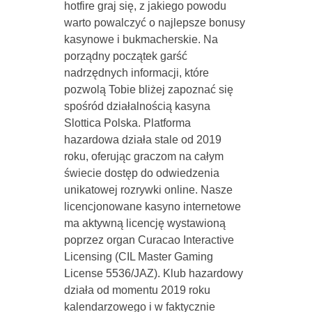
hotfire graj się, z jakiego powodu
warto powalczyć o najlepsze bonusy
kasynowe i bukmacherskie. Na
porządny początek garść
nadrzędnych informacji, które
pozwolą Tobie bliżej zapoznać się
spośród działalnością kasyna
Slottica Polska. Platforma
hazardowa działa stale od 2019
roku, oferując graczom na całym
świecie dostęp do odwiedzenia
unikatowej rozrywki online. Nasze
licencjonowane kasyno internetowe
ma aktywną licencję wystawioną
poprzez organ Curacao Interactive
Licensing (CIL Master Gaming
License 5536/JAZ). Klub hazardowy
działa od momentu 2019 roku
kalendarzowego i w faktycznie