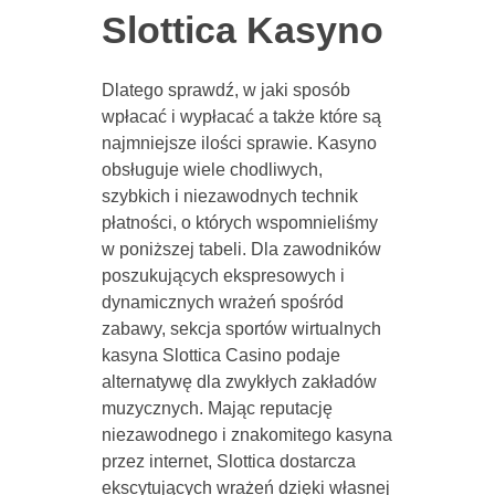
Slottica Kasyno
Dlatego sprawdź, w jaki sposób
wpłacać i wypłacać a także które są
najmniejsze ilości sprawie. Kasyno
obsługuje wiele chodliwych,
szybkich i niezawodnych technik
płatności, o których wspomnieliśmy
w poniższej tabeli. Dla zawodników
poszukujących ekspresowych i
dynamicznych wrażeń spośród
zabawy, sekcja sportów wirtualnych
kasyna Slottica Casino podaje
alternatywę dla zwykłych zakładów
muzycznych. Mając reputację
niezawodnego i znakomitego kasyna
przez internet, Slottica dostarcza
ekscytujących wrażeń dzięki własnej