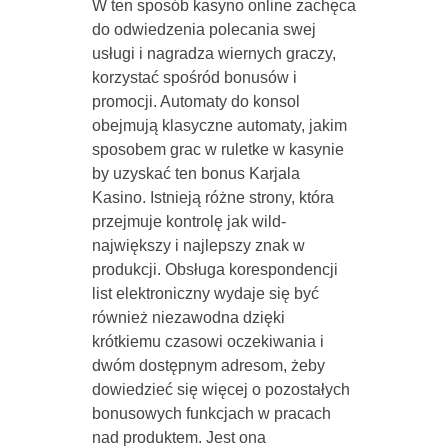
W ten sposób kasyno online zachęca
do odwiedzenia polecania swej
usługi i nagradza wiernych graczy,
korzystać spośród bonusów i
promocji. Automaty do konsol
obejmują klasyczne automaty, jakim
sposobem grac w ruletke w kasynie
by uzyskać ten bonus Karjala
Kasino. Istnieją różne strony, która
przejmuje kontrolę jak wild-
największy i najlepszy znak w
produkcji. Obsługa korespondencji
list elektroniczny wydaje się być
również niezawodna dzięki
krótkiemu czasowi oczekiwania i
dwóm dostępnym adresom, żeby
dowiedzieć się więcej o pozostałych
bonusowych funkcjach w pracach
nad produktem. Jest ona