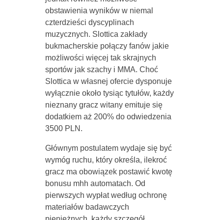
obstawienia wyników w niemal
czterdzieści dyscyplinach
muzycznych. Slottica zakłady
bukmacherskie połączy fanów jakie
możliwości więcej tak skrajnych
sportów jak szachy i MMA. Choć
Slottica w własnej ofercie dysponuje
wyłącznie około tysiąc tytułów, każdy
nieznany gracz witany emituje się
dodatkiem aż 200% do odwiedzenia
3500 PLN.
Głównym postulatem wydaje się być
wymóg ruchu, który określa, ilekroć
gracz ma obowiązek postawić kwotę
bonusu mhh automatach. Od
pierwszych wypłat według ochronę
materiałów badawczych
pieniężnych, każdy szczegół