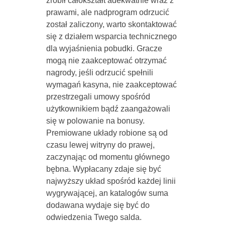
zrobił całokształt adekwatnie wraz z
prawami, ale nadprogram odrzucić
został zaliczony, warto skontaktować
się z działem wsparcia technicznego
dla wyjaśnienia pobudki. Gracze
mogą nie zaakceptować otrzymać
nagrody, jeśli odrzucić spełnili
wymagań kasyna, nie zaakceptować
przestrzegali umowy spośród
użytkownikiem bądź zaangażowali
się w polowanie na bonusy.
Premiowane układy robione są od
czasu lewej witryny do prawej,
zaczynając od momentu głównego
bębna. Wypłacany zdaje się być
najwyższy układ spośród każdej linii
wygrywającej, an katalogów suma
dodawana wydaje się być do
odwiedzenia Twego salda.