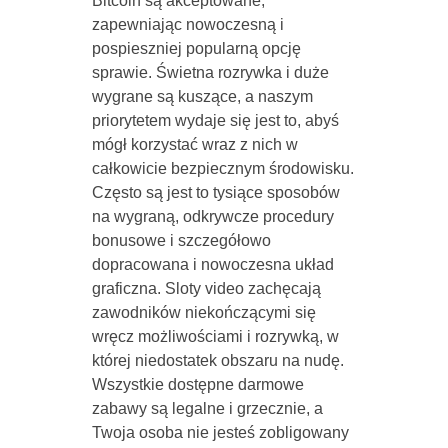
Bitcoin są akceptowane,
zapewniając nowoczesną i
pospieszniej popularną opcję
sprawie. Świetna rozrywka i duże
wygrane są kuszące, a naszym
priorytetem wydaje się jest to, abyś
mógł korzystać wraz z nich w
całkowicie bezpiecznym środowisku.
Często są jest to tysiące sposobów
na wygraną, odkrywcze procedury
bonusowe i szczegółowo
dopracowana i nowoczesna układ
graficzna. Sloty video zachęcają
zawodników niekończącymi się
wręcz możliwościami i rozrywką, w
której niedostatek obszaru na nudę.
Wszystkie dostępne darmowe
zabawy są legalne i grzecznie, a
Twoja osoba nie jesteś zobligowany