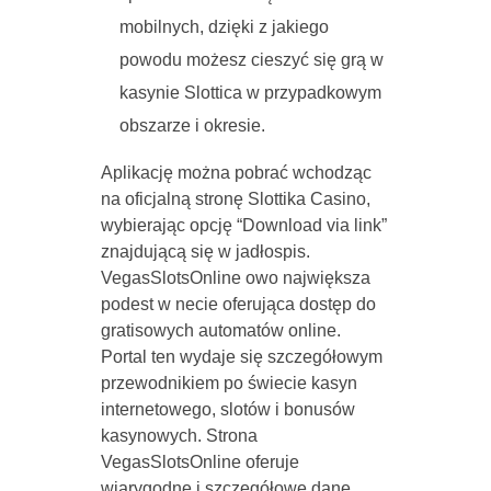
mobilnych, dzięki z jakiego
powodu możesz cieszyć się grą w
kasynie Slottica w przypadkowym
obszarze i okresie.
Aplikację można pobrać wchodząc
na oficjalną stronę Slottika Casino,
wybierając opcję “Download via link”
znajdującą się w jadłospis.
VegasSlotsOnline owo największa
podest w necie oferująca dostęp do
gratisowych automatów online.
Portal ten wydaje się szczegółowym
przewodnikiem po świecie kasyn
internetowego, slotów i bonusów
kasynowych. Strona
VegasSlotsOnline oferuje
wiarygodne i szczegółowe dane