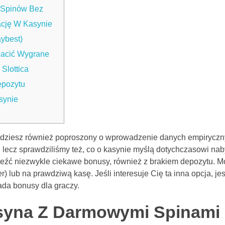
 Spinów Bez
ację W Kasynie
ybest)
acić Wygrane
Slottica
pozytu
synie
będziesz również poproszony o wprowadzenie danych empirycz
1, lecz sprawdziliśmy też, co o kasynie myślą dotychczasowi na
źć niezwykle ciekawe bonusy, również z brakiem depozytu. Mo
) lub na prawdziwą kasę. Jeśli interesuje Cię ta inna opcja, je
iada bonusy dla graczy.
syna Z Darmowymi Spinami