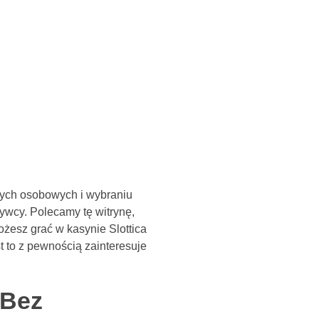
nych osobowych i wybraniu
bywcy. Polecamy tę witrynę,
żesz grać w kasynie Slottica
st to z pewnością zainteresuje
 Bez