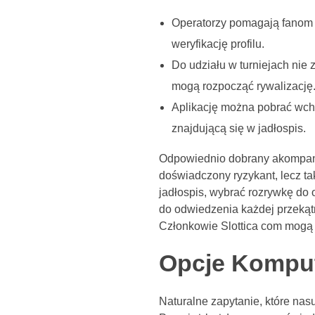
Operatorzy pomagają fanom 
weryfikację profilu.
Do udziału w turniejach nie
mogą rozpocząć rywalizację
Aplikację można pobrać wcho
znajdującą się w jadłospis.
Odpowiednio dobrany akompani
doświadczony ryzykant, lecz ta
jadłospis, wybrać rozrywkę do
do odwiedzenia każdej przekątn
Członkowie Slottica com mogą w
Opcje Komput
Naturalne zapytanie, które nas