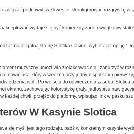
rozwiązać podchwytliwe kwestie, skonfigurować rozgrywkę w ja
 zaakceptować wydaje się być konieczny żaden wyjątkowy statu
.
dząc na oficjalną stronę Slottika Casino, wybierając opcję “D
ament muzyczny umożliwia zrelaksować się i zanurzyć w różno
kże nowicjusz, który wszedł na przy jednym spotkaniu pierwszy
 odwiedzenia woli. Po wejściu do odwiedzenia zasobu, Slotica
ej ekranu, zachowując kolorystykę grafy, jadłospisu nawigacyj
 każdej chwili przejść do platformy, wpisując link w pasku szu
erów W Kasynie Slotica
uwa się myśl jest tego rodzaju, bądź w konkretnym kasynie wyda