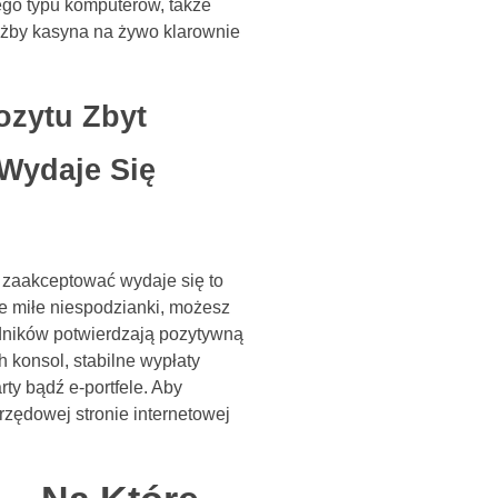
ego typu komputerów, także
ażby kasyna na żywo klarownie
zytu Zbyt
Wydaje Się
e zaakceptować wydaje się to
e miłe niespodzianki, możesz
odników potwierdzają pozytywną
h konsol, stabilne wypłaty
ty bądź e-portfele. Aby
rzędowej stronie internetowej