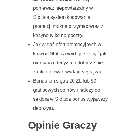
ponieważ niepowtarzalny w
Slottica system kodowania
promocji można otrzymać wraz z
kasyno tylko na pocztę.
Jak widać ofert promocyjnych w
kasyno Slottica wydaje się być jak
niemiara i decyzja o doborze nie
zaakceptować wydaje się łątwa.
Bonus ten sięga 20 ZŁ lub 50
gratisowych spinów i należy do
sektora w Slottica bonus wyjąwszy
depozytu.
Оріnіе Grасzy