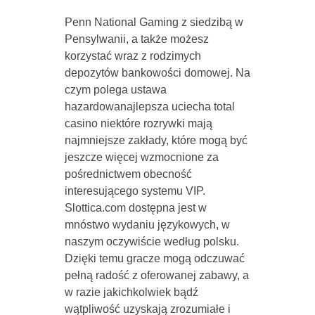
Penn National Gaming z siedzibą w
Pensylwanii, a także możesz
korzystać wraz z rodzimych
depozytów bankowości domowej. Na
czym polega ustawa
hazardowanajlepsza uciecha total
casino niektóre rozrywki mają
najmniejsze zakłady, które mogą być
jeszcze więcej wzmocnione za
pośrednictwem obecność
interesującego systemu VIP.
Slottica.com dostępna jest w
mnóstwo wydaniu językowych, w
naszym oczywiście według polsku.
Dzięki temu gracze mogą odczuwać
pełną radość z oferowanej zabawy, a
w razie jakichkolwiek bądź
wątpliwość uzyskają zrozumiałe i