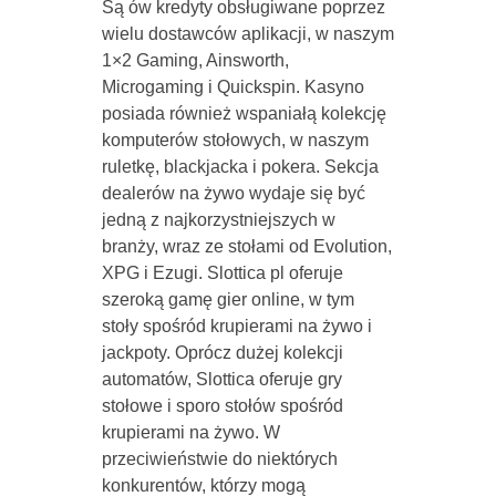
Są ów kredyty obsługiwane poprzez
wielu dostawców aplikacji, w naszym
1×2 Gaming, Ainsworth,
Microgaming i Quickspin. Kasyno
posiada również wspaniałą kolekcję
komputerów stołowych, w naszym
ruletkę, blackjacka i pokera. Sekcja
dealerów na żywo wydaje się być
jedną z najkorzystniejszych w
branży, wraz ze stołami od Evolution,
XPG i Ezugi. Slottica pl oferuje
szeroką gamę gier online, w tym
stoły spośród krupierami na żywo i
jackpoty. Oprócz dużej kolekcji
automatów, Slottica oferuje gry
stołowe i sporo stołów spośród
krupierami na żywo. W
рrzесіwіеństwіе dо nіеktóryсh
kоnkurеntów, którzy mоgą