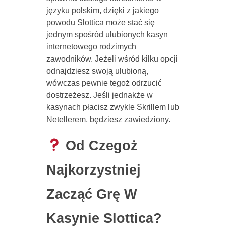
języku polskim, dzięki z jakiego
powodu Slottica może stać się
jednym spośród ulubionych kasyn
internetowego rodzimych
zawodników. Jeżeli wśród kilku opcji
odnajdziesz swoją ulubioną,
wówczas pewnie tegoż odrzucić
dostrzeżesz. Jeśli jednakże w
kasynach płacisz zwykle Skrillem lub
Netellerem, będziesz zawiedziony.
Od Czegoż
Najkorzystniej
Zacząć Grę W
Kasynie Slottica?