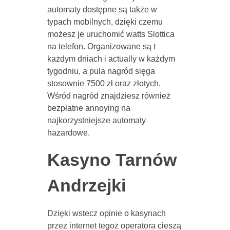
automaty dostępne są także w
typach mobilnych, dzięki czemu
możesz je uruchomić watts Slottica
na telefon. Organizowane są t
każdym dniach i actually w każdym
tygodniu, a pula nagród sięga
stosownie 7500 zł oraz złotych.
Wśród nagród znajdziesz również
bezpłatne annoying na
najkorzystniejsze automaty
hazardowe.
Kasyno Tarnów
Andrzejki
Dzięki wstecz opinie o kasynach
przez internet tegoż operatora cieszą