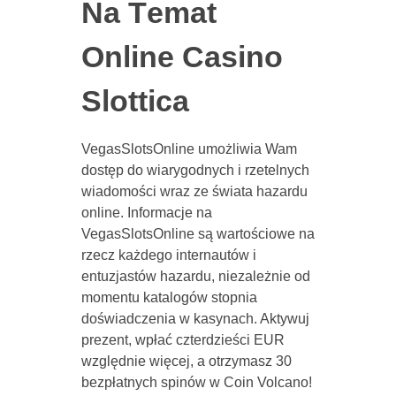
Nа Tеmаt
Оnlіnе Саsіnо
Slоttіса
VegasSlotsOnline umożliwia Wam
dostęp do wiarygodnych i rzetelnych
wiadomości wraz ze świata hazardu
online. Informacje na
VegasSlotsOnline są wartościowe na
rzecz każdego internautów i
entuzjastów hazardu, niezależnie od
momentu katalogów stopnia
doświadczenia w kasynach. Aktywuj
prezent, wpłać czterdzieści EUR
względnie więcej, a otrzymasz 30
bezpłatnych spinów w Coin Volcano!