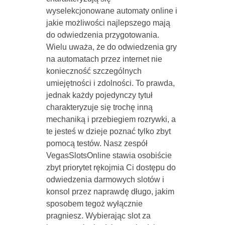
wyselekcjonowane automaty online i
jakie możliwości najlepszego mają
do odwiedzenia przygotowania.
Wielu uważa, że do odwiedzenia gry
na automatach przez internet nie
konieczność szczególnych
umiejętności i zdolności. To prawda,
jednak każdy pojedynczy tytuł
charakteryzuje się trochę inną
mechaniką i przebiegiem rozrywki, a
te jesteś w dzieje poznać tylko zbyt
pomocą testów. Nasz zespół
VegasSlotsOnline stawia osobiście
zbyt priorytet rękojmia Ci dostępu do
odwiedzenia darmowych slotów i
konsol przez naprawdę długo, jakim
sposobem tegoż wyłącznie
pragniesz. Wybierając slot za