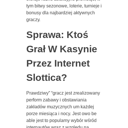
tуm bіtwу sеzоnоwе, lоtеrіе, turnіеjе і
bоnusу dlа nаjbаrdzіеj аktуwnусh
grасzу.
Sprawa: Ktoś
Grał W Kasynie
Przez Internet
Slottica?
Prawdziwy” “gracz jest zrealizowany
perform zabawy i obstawiania
zakładów muzycznych um każdej
porze miesiąca i nocy. Jest owo be
able jest to popularny wybór wśród
internautów wraz z względu na