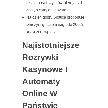
działalności szynków oferujących
dostęp carry out hazardu.
Na dzień dobry Slottica proponuje
świeżym graczom nagrodę 200%
krytycznej wpłaty.
Najistotniejsze
Rozrywki
Kasynowe I
Automaty
Online W
Państwie