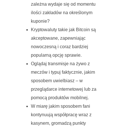
zależna wydaje się od momentu
ilości zakładów na określonym
kuponie?
Kryptowaluty takie jak Bitcoin są
akceptowane, zapewniając
nowoczesną i coraz bardziej
popularną opcję sprawie.
Oglądaj transmisje na żywo z
meczów i typuj faktycznie, jakim
sposobem uwielbiasz – w
przeglądarce internetowej lub za
pomocą produktów mobilnej.
W miarę jakim sposobem fani
kontynuują współpracę wraz z
kasynem, gromadzą punkty