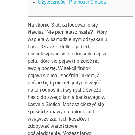
Użyteczność I Płatności Slottica
Na stronie Slottica logowanie się
klawisz “Nie pamiętasz hasła?”, który
wspiera w samodzielnym odzyskaniu
hasła. Gracze Slottica pl będą
musieli wpisać swój odnośnik mejl w
polu, które się pojawi i przejść na
swoją pocztę. W sekcji “Inbox”
pojawi się mail spośród linkiem, a
goście będą musieli jedynie wejść
na ten odnośnik i wymyślić świeże
hasło do swego konta bankowego w
kasynie Slotica. Możesz cieszyć się
spośród zabawy na automatach
wyjąwszy żadnych kosztów i
zdobywać wartościowe
doświadczenie. Możesz łatwo