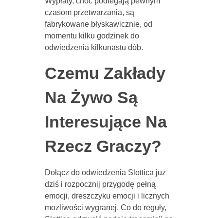
Wypłaty, choć podlegają pewnym
czasom przetwarzania, są
fabrykowane błyskawicznie, od
momentu kilku godzinek do
odwiedzenia kilkunastu dób.
Czemu Zakłady
Na Żywo Są
Interesujące Na
Rzecz Graczy?
Dołącz do odwiedzenia Slottica już
dziś i rozpocznij przygodę pełną
emocji, dreszczyku emocji i licznych
możliwości wygranej. Co do reguły,