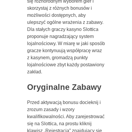
się różnorodnym wyborem gier i
skorzystaj z różnych bonusów i
możliwości dostępnych, aby
ulepszyć ogólne wrażenia z zabawy.
Dla stałych graczy kasyno Slottica
proponuje nagradzający system
lojalnościowy. W miarę w jaki sposób
gracze kontynuują współpracę wraz
z kasynem, gromadzą punkty
lojalnościowe zbyt każdy postawiony
zakład.
Oryginalne Zabawy
Przed aktywacją bonusu docieknij i
zrozum zasady i wzory
kwalifikowalności. Aby zarejestrować
się na Slottica, na prostu kliknij
klawisz „Rejestracja” znajdujący się