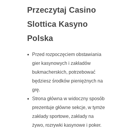
Przeczytaj Casino
Slottica Kasyno
Polska
Przed rozpoczęciem obstawiania
gier kasynowych i zakładów
bukmacherskich, potrzebować
będziesz środków pieniężnych na
grę.
Strona główna w widoczny sposób
prezentuje główne sekcje, w tymże
zakłady sportowe, zakłady na
żywo, rozrywki kasynowe i poker.