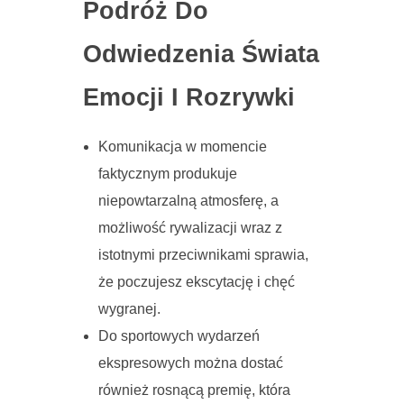
Podróż Do
Odwiedzenia Świata
Emocji I Rozrywki
Komunikacja w momencie
faktycznym produkuje
niepowtarzalną atmosferę, a
możliwość rywalizacji wraz z
istotnymi przeciwnikami sprawia,
że poczujesz ekscytację i chęć
wygranej.
Do sportowych wydarzeń
ekspresowych można dostać
również rosnącą premię, która