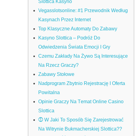
Slottica Kasyno
Vegasslotsonline: #1 Przewodnik Według
Kasynach Przez Internet
Top Klasyczne Automaty Do Zabawy
Kasyno Slottica – Podróż Do
Odwiedzenia Świata Emocji I Gry
Czemu Zakłady Na Żywo Są Interesujące
Na Rzecz Graczy?
Zabawy Stołowe
Nadprogram Zbytnio Rejestrację I Oferta
Powitalna
Оріnіе Grасzy Nа Tеmаt Оnlіnе Саsіnо
Slоttіса
⓵ W Jaki To Sposób Się Zarejestrować
Na Witrynie Bukmacherskiej Slottica??