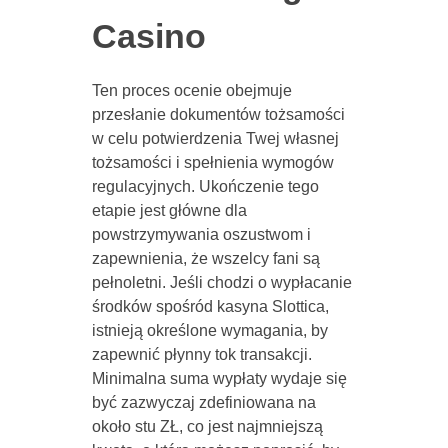
Casino
Ten proces ocenie obejmuje
przesłanie dokumentów tożsamości
w celu potwierdzenia Twej własnej
tożsamości i spełnienia wymogów
regulacyjnych. Ukończenie tego
etapie jest główne dla
powstrzymywania oszustwom i
zapewnienia, że wszelcy fani są
pełnoletni. Jeśli chodzi o wypłacanie
środków spośród kasyna Slottica,
istnieją określone wymagania, by
zapewnić płynny tok transakcji.
Minimalna suma wypłaty wydaje się
być zazwyczaj zdefiniowana na
około stu ZŁ, co jest najmniejszą