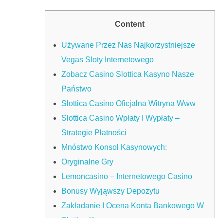
Content
CONTACT US
Używane Przez Nas Najkorzystniejsze
Vegas Sloty Internetowego
Zobacz Casino Slottica Kasyno Nasze
Państwo
Slottica Casino Oficjalna Witryna Www
Slottica Casino Wpłaty I Wypłaty –
Strategie Płatności
Mnóstwo Konsol Kasynowych:
Oryginalne Gry
Lemoncasino – Internetowego Casino
Bonusy Wyjąwszy Depozytu
Zakładanie I Ocena Konta Bankowego W