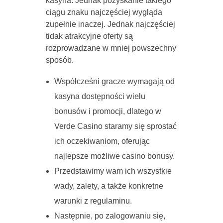
kasyna. Jednak pozyskanie takiego
ciągu znaku najczęściej wygląda
zupełnie inaczej. Jednak najczęściej
tidak atrakcyjne oferty są
rozprowadzane w mniej powszechny
sposób.
Współcześni gracze wymagają od
kasyna dostępności wielu
bonusów i promocji, dlatego w
Verde Casino staramy się sprostać
ich oczekiwaniom, oferując
najlepsze możliwe casino bonusy.
Przedstawimy wam ich wszystkie
wady, zalety, a także konkretne
warunki z regulaminu.
Następnie, po zalogowaniu się,