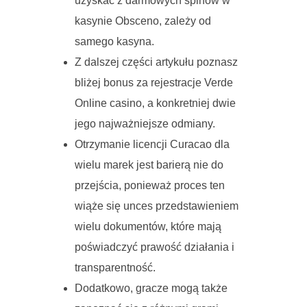
uzyskać z darmowych spinów w
kasynie Obsceno, zależy od
samego kasyna.
Z dalszej części artykułu poznasz
bliżej bonus za rejestracje Verde
Online casino, a konkretniej dwie
jego najważniejsze odmiany.
Otrzymanie licencji Curacao dla
wielu marek jest barierą nie do
przejścia, ponieważ proces ten
wiąże się unces przedstawieniem
wielu dokumentów, które mają
poświadczyć prawość działania i
transparentność.
Dodatkowo, gracze mogą także