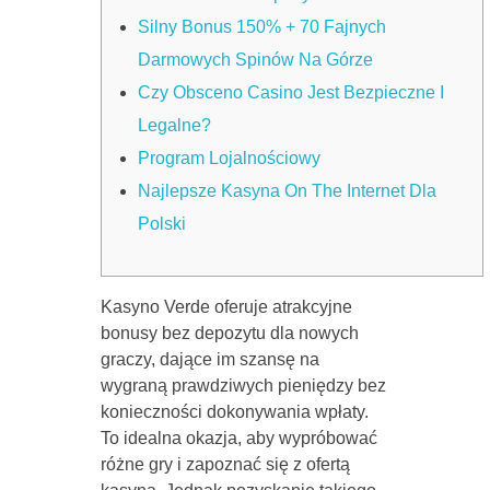
Silny Bonus 150% + 70 Fajnych
Darmowych Spinów Na Górze
Czy Obsceno Casino Jest Bezpieczne I
Legalne?
Program Lojalnościowy
Najlepsze Kasyna On The Internet Dla
Polski
Kasyno Verde oferuje atrakcyjne
bonusy bez depozytu dla nowych
graczy, dające im szansę na
wygraną prawdziwych pieniędzy bez
konieczności dokonywania wpłaty.
To idealna okazja, aby wypróbować
różne gry i zapoznać się z ofertą