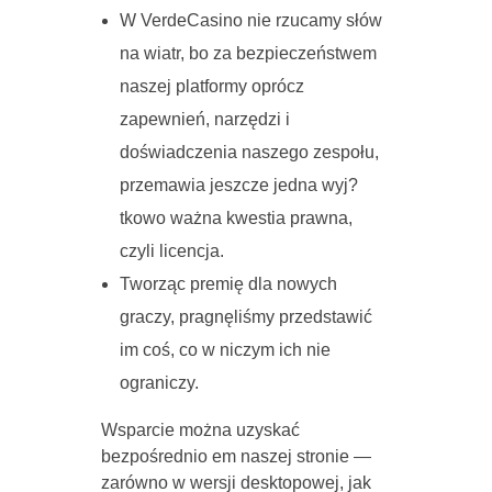
W VerdeCasino nie rzucamy słów
na wiatr, bo za bezpieczeństwem
naszej platformy oprócz
zapewnień, narzędzi i
doświadczenia naszego zespołu,
przemawia jeszcze jedna wyj?
tkowo ważna kwestia prawna,
czyli licencja.
Tworząc premię dla nowych
graczy, pragnęliśmy przedstawić
im coś, co w niczym ich nie
ograniczy.
Wsparcie można uzyskać
bezpośrednio em naszej stronie —
zarówno w wersji desktopowej, jak