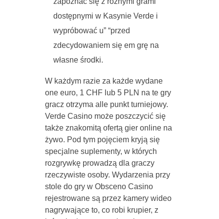
zapoznać się z różnymi grami
dostępnymi w Kasynie Verde i
wypróbować u” “przed
zdecydowaniem się em grę na
własne środki.
W każdym razie za każde wydane
one euro, 1 CHF lub 5 PLN na te gry
gracz otrzyma alle punkt turniejowy.
Verde Casino może poszczycić się
także znakomitą ofertą gier online na
żywo. Pod tym pojęciem kryją się
specjalne suplementy, w których
rozgrywkę prowadzą dla graczy
rzeczywiste osoby. Wydarzenia przy
stole do gry w Obsceno Casino
rejestrowane są przez kamery wideo
nagrywające to, co robi krupier, z