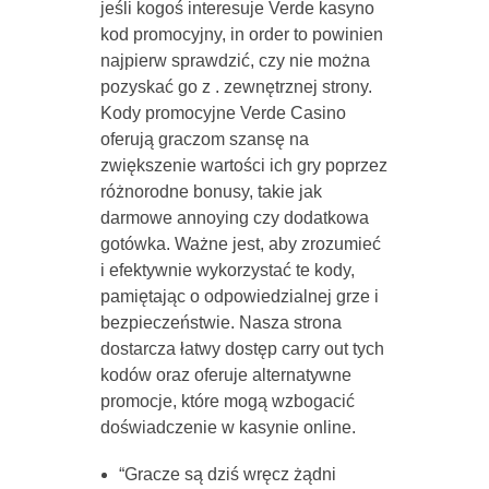
jeśli kogoś interesuje Verde kasyno
kod promocyjny, in order to powinien
najpierw sprawdzić, czy nie można
pozyskać go z . zewnętrznej strony.
Kody promocyjne Verde Casino
oferują graczom szansę na
zwiększenie wartości ich gry poprzez
różnorodne bonusy, takie jak
darmowe annoying czy dodatkowa
gotówka. Ważne jest, aby zrozumieć
i efektywnie wykorzystać te kody,
pamiętając o odpowiedzialnej grze i
bezpieczeństwie. Nasza strona
dostarcza łatwy dostęp carry out tych
kodów oraz oferuje alternatywne
promocje, które mogą wzbogacić
doświadczenie w kasynie online.
“Gracze są dziś wręcz żądni