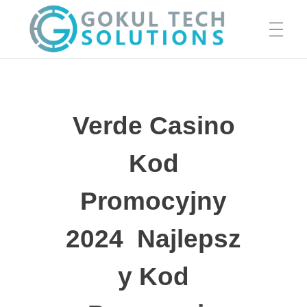
HOME
GTS
Gokul Tech Solutions
Verde Casino
SERVICES
Kod
ABOUT US
Promocyjny
2024 ️ Najlepsz
OUR WORK
y Kod
CAREER