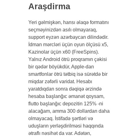
Araşdirma
Yeri gəlmişkən, hansı əlaqə formatını
seçməyinizdən asılı olmayaraq,
support eyzən azərbaycan dilindədir.
İdman mərcləri üçün oyun ölçüsü x5,
Kazinolar üçün x60 (FreeSpins).
Yalnız Android ötrü proqramın çəkisi
bir qədər böyükdür, Apple-dan
smartfonlar ötrü tətbiq isə sürətdə bir
miqdar zəfərli varidat. Hesabı
yaratdıqdan sonra dəqiqə ərzində
hesaba başlanğıc əmanət qoysam,
flutto başlanğıc depozitin 125% -ni
alacağam, amma 300 dollardan daha
olmayacaq. İstifadə şərtləri və
uduşların yerləşdirilməsi haqqında
ətraflı nəsihət da var. Adətən,