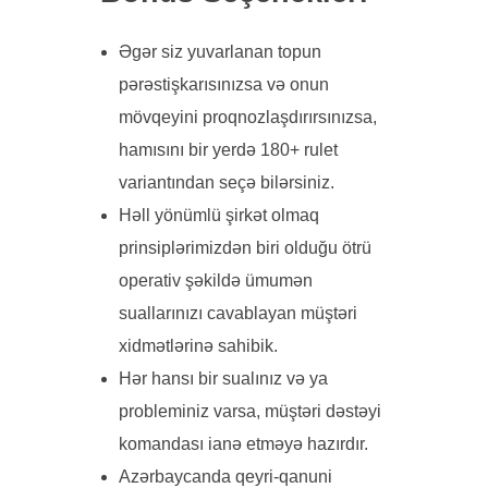
Əgər siz yuvarlanan topun
pərəstişkarısınızsa və onun
mövqeyini proqnozlaşdırırsınızsa,
hamısını bir yerdə 180+ rulet
variantından seçə bilərsiniz.
Həll yönümlü şirkət olmaq
prinsiplərimizdən biri olduğu ötrü
operativ şəkildə ümumən
suallarınızı cavablayan müştəri
xidmətlərinə sahibik.
Hər hansı bir sualınız və ya
probleminiz varsa, müştəri dəstəyi
komandası ianə etməyə hazırdır.
Azərbaycanda qeyri-qanuni