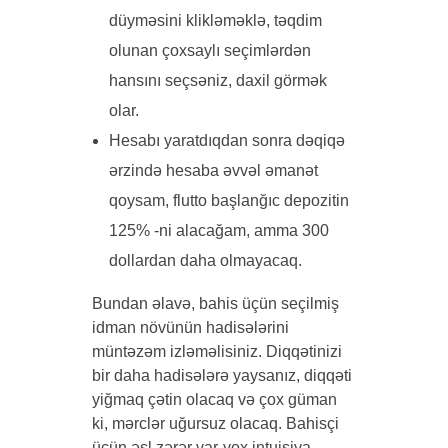
düyməsini klikləməklə, təqdim
olunan çoxsaylı seçimlərdən
hansını seçsəniz, daxil görmək
olar.
Hesabı yaratdıqdan sonra dəqiqə
ərzində hesaba əvvəl əmanət
qoysam, flutto başlanğıc depozitin
125% -ni alacağam, amma 300
dollardan daha olmayacaq.
Bundan əlavə, bahis üçün seçilmiş
idman növünün hadisələrini
müntəzəm izləməlisiniz. Diqqətinizi
bir daha hadisələrə yaysanız, diqqəti
yiğmaq çətin olacaq və çox güman
ki, mərclər uğursuz olacaq. Bahisçi
üçün əsl zərər var-yox intuisiya