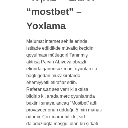
“mostbet” –
Yoxlama
Məlumat internet səhifələrində
istifadə edildikdə müvafiq keçidin
qoyulması mütləqdir! Tanınmış
aktrisa Pərvin Abıyeva obrazli
efirində qanunsuz mərc oyunları ilə
bağlı gedən müzakirələrdə
əhəmiyyətli etiraflar edib.
Referans.az səs verir ki aktrisa
bildirib ki, arada mərc oyunlarında
bəxtini sınayır, ancaq “Mostbet” adlı
provayder onun udduğu 5 min manatı
ödəmir. Çox maraqlıdır ki, sırf
dələduzluqla məşğul olan bu şirkəti