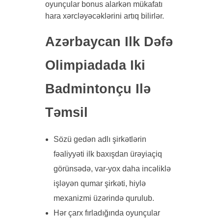
oyunçular bonus alarkən mükafatı
hara xərcləyəcəklərini artıq bilirlər.
Azərbaycan Ilk Dəfə
Olimpiadada Iki
Badmintonçu Ilə
Təmsil
Sözü gedən adlı şirkətlərin
fəaliyyəti ilk baxışdan ürəyiaçiq
görünsədə, var-yox daha incəliklə
işləyən qumar şirkəti, hiylə
mexanizmi üzərində qurulub.
Hər çarx fırladığında oyunçular