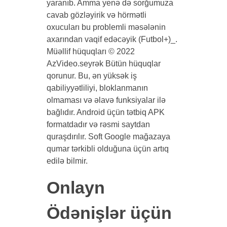
yaranıb. Amma yenə də sorğumuza
cavab gözləyirik və hörmətli
oxucuları bu problemli məsələnin
axarından vaqif edəcəyik (Futbol+)_.
Müəllif hüquqları © 2022
AzVideo.seyrək Bütün hüquqlar
qorunur. Bu, ən yüksək iş
qabiliyyətliliyi, bloklanmanın
olmaması və əlavə funksiyalar ilə
bağlıdır. Android üçün tətbiq APK
formatdadır və rəsmi saytdan
quraşdırılır. Soft Google mağazaya
qumar tərkibli olduğuna üçün artıq
edilə bilmir.
Onlayn
Ödənişlər üçün