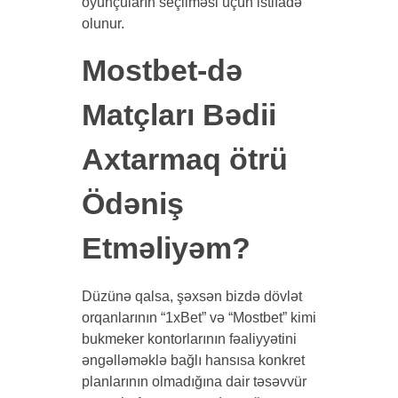
oyunçuların seçilməsi üçün istifadə
olunur.
Mostbet-də
Matçları Bədii
Axtarmaq ötrü
Ödəniş
Etməliyəm?
Düzünə qalsa, şəxsən bizdə dövlət
orqanlarının “1xBet” və “Mostbet” kimi
bukmeker kontorlarının fəaliyyətini
əngəlləməklə bağlı hansısa konkret
planlarının olmadığına dair təsəvvür