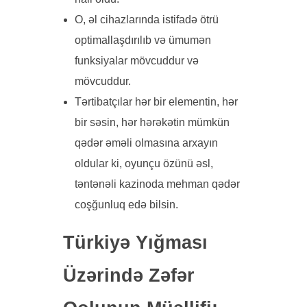
O, əl cihazlarında istifadə ötrü
optimallaşdırılıb və ümumən
funksiyalar mövcuddur və
mövcuddur.
Tərtibatçılar hər bir elementin, hər
bir səsin, hər hərəkətin mümkün
qədər əməli olmasına arxayın
oldular ki, oyunçu özünü əsl,
təntənəli kazinoda mehman qədər
coşğunluq edə bilsin.
Türkiyə Yığması
Üzərində Zəfər