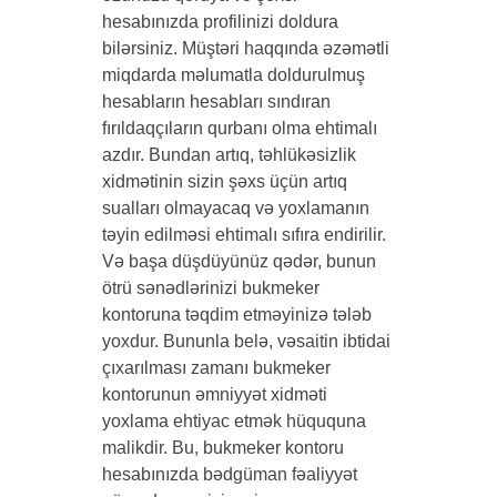
hesabınızda profilinizi doldura
bilərsiniz. Müştəri haqqında əzəmətli
miqdarda məlumatla doldurulmuş
hesabların hesabları sındıran
fırıldaqçıların qurbanı olma ehtimalı
azdır. Bundan artıq, təhlükəsizlik
xidmətinin sizin şəxs üçün artıq
sualları olmayacaq və yoxlamanın
təyin edilməsi ehtimalı sıfıra endirilir.
Və başa düşdüyünüz qədər, bunun
ötrü sənədlərinizi bukmeker
kontoruna təqdim etməyinizə tələb
yoxdur. Bununla belə, vəsaitin ibtidai
çıxarılması zamanı bukmeker
kontorunun əmniyyət xidməti
yoxlama ehtiyac etmək hüququna
malikdir. Bu, bukmeker kontoru
hesabınızda bədgüman fəaliyyət