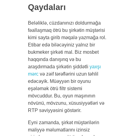
Qaydaları
Beləliklə, cüzdanınızı doldurmağa
fəallaşmaq ötrü bu şirkətin müştərisi
kimi sayta girib məqalə yazmağa rol.
Etibar edə biləcəyiniz yalnız bir
bukmeker şirkəti mal. Biz mosbet
haqqında danışırıq və bu
araşdırmada şirkətin şiddətli
yaxşı
mərc
və zəif tərəflərini uzun təhlil
edəcəyik. Müəyyən bir oyunu
eşələmək ötrü filtr sistemi
mövcuddur. Bu, oyun maşınının
növünü, mövzunu, xüsusiyyətləri və
RTP səviyyəsini göstərir.
Eyni zamanda, şirkət müştərilərin
maliyyə məlumatlarını izinsiz