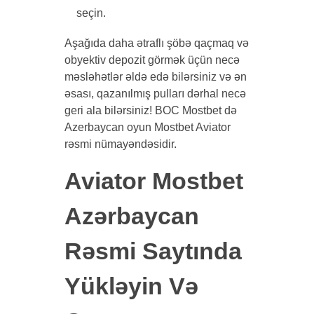
seçin.
Aşağıda daha ətraflı şöbə qaçmaq və
obyektiv depozit görmək üçün necə
məsləhətlər əldə edə bilərsiniz və ən
əsası, qazanılmış pulları dərhal necə
geri ala bilərsiniz! BOC Mostbet də
Azerbaycan oyun Mostbet Aviator
rəsmi nümayəndəsidir.
Aviator Mostbet
Azərbaycan
Rəsmi Saytında
Yükləyin Və