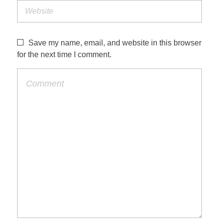
Save my name, email, and website in this browser
for the next time I comment.