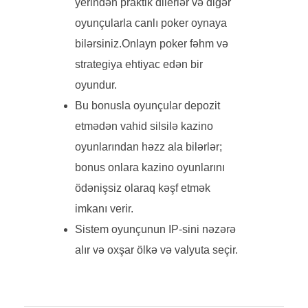
yerindən praktik dilerlər və digər
oyunçularla canlı poker oynaya
bilərsiniz.Onlayn poker fəhm və
strategiya ehtiyac edən bir
oyundur.
Bu bonusla oyunçular depozit
etmədən vahid silsilə kazino
oyunlarından həzz ala bilərlər;
bonus onlara kazino oyunlarını
ödənişsiz olaraq kəşf etmək
imkanı verir.
Sistem oyunçunun IP-sini nəzərə
alır və oxşar ölkə və valyuta seçir.