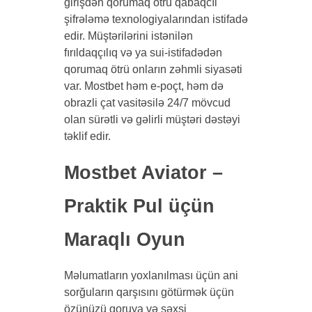
girişdən qorumaq ötrü qabaqcıl
şifrələmə texnologiyalarından istifadə
edir. Müştərilərini istənilən
fırıldaqçılıq və ya sui-istifadədən
qorumaq ötrü onların zəhmli siyasəti
var. Mostbet həm e-poçt, həm də
obrazli çat vasitəsilə 24/7 mövcud
olan sürətli və gəlirli müştəri dəstəyi
təklif edir.
Mostbet Aviator –
Praktik Pul üçün
Maraqlı Oyun
Məlumatların yoxlanılması üçün ani
sorğuların qarşısını götürmək üçün
özünüzü qoruya və şəxsi