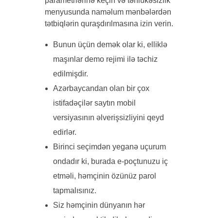
parametrlərinə keçin və təhlükəsizlik
menyusunda naməlum mənbələrdən
tətbiqlərin quraşdırılmasına izin verin.
Bunun üçün demək olar ki, elliklə
maşınlar demo rejimi ilə təchiz
edilmişdir.
Azərbaycandan olan bir çox
istifadəçilər saytın mobil
versiyasının əlverişsizliyini qeyd
edirlər.
Birinci seçimdən yeganə uçurum
ondadır ki, burada e-poçtunuzu iç
etməli, həmçinin özünüz parol
tapmalısınız.
Siz həmçinin dünyanın hər