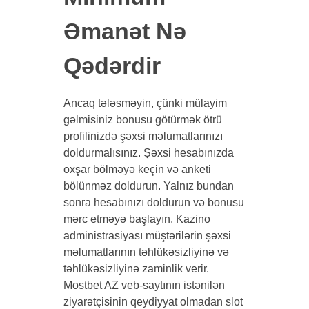
Əmanət Nə
Qədərdir
Ancaq tələsməyin, çünki mülayim
gəlmisiniz bonusu götürmək ötrü
profilinizdə şəxsi məlumatlarınızı
doldurmalısınız. Şəxsi hesabınızda
oxşar bölməyə keçin və anketi
bölünməz doldurun. Yalnız bundan
sonra hesabınızı doldurun və bonusu
mərc etməyə başlayın. Kazino
administrasiyası müştərilərin şəxsi
məlumatlarının təhlükəsizliyinə və
təhlükəsizliyinə zaminlik verir.
Mostbet AZ veb-saytının istənilən
ziyarətçisinin qeydiyyat olmadan slot