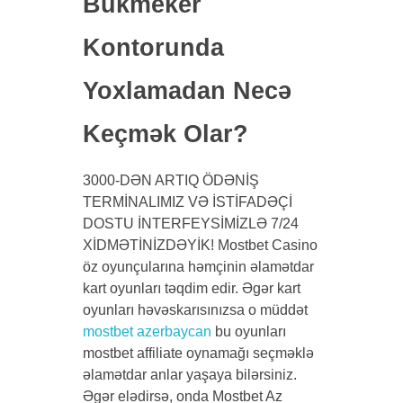
Bukmeker
Kontorunda
Yoxlamadan Necə
Keçmək Olar?
3000-DƏN ARTIQ ÖDƏNİŞ
TERMİNALIMIZ VƏ İSTİFADƏÇİ
DOSTU İNTERFEYSİMİZLƏ 7/24
XİDMƏTİNİZDƏYİK! Mostbet Casino
öz oyunçularına həmçinin əlamətdar
kart oyunları təqdim edir. Əgər kart
oyunları həvəskarısınızsa o müddət
mostbet azerbaycan
bu oyunları
mostbet affiliate oynamağı seçməklə
əlamətdar anlar yaşaya bilərsiniz.
Əgər elədirsə, onda Mostbet Az