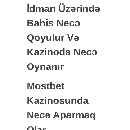
İdman Üzərində
Bahis Necə
Qoyulur Və
Kazinoda Necə
Oynanır
Mostbet
Kazinosunda
Necə Aparmaq
Olar