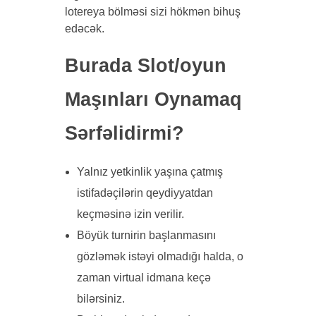
lotereya bölməsi sizi hökmən bihuş
edəcək.
Burada Slot/oyun
Maşınları Oynamaq
Sərfəlidirmi?
Yalnız yetkinlik yaşına çatmış
istifadəçilərin qeydiyyatdan
keçməsinə izin verilir.
Böyük turnirin başlanmasını
gözləmək istəyi olmadığı halda, o
zaman virtual idmana keçə
bilərsiniz.