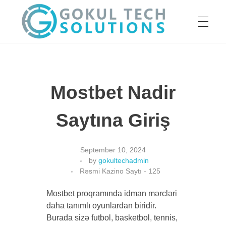
HOME
GTS
Gokul Tech Solutions
Mostbet Nadir
SERVICES
Saytına Giriş
ABOUT US
September 10, 2024
by
gokultechadmin
Rəsmi Kazino Saytı - 125
OUR WORK
Mostbet proqramında idman mərcləri
daha tanımlı oyunlardan biridir.
Burada sizə futbol, ​​basketbol, ​​tennis,
CAREER