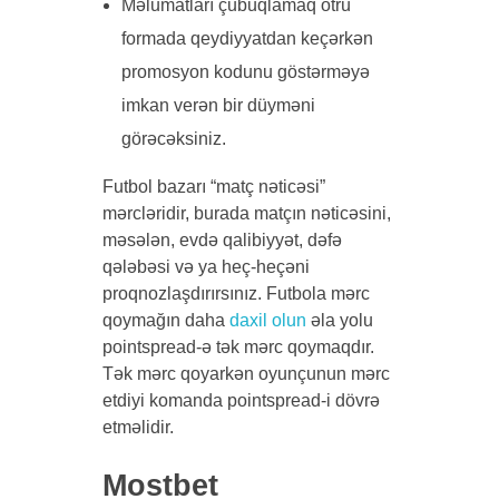
Məlumatları çubuqlamaq ötrü
formada qeydiyyatdan keçərkən
promosyon kodunu göstərməyə
imkan verən bir düyməni
görəcəksiniz.
Futbol bazarı “matç nəticəsi”
mərcləridir, burada matçın nəticəsini,
məsələn, evdə qalibiyyət, dəfə
qələbəsi və ya heç-heçəni
proqnozlaşdırırsınız. Futbola mərc
qoymağın daha
daxil olun
əla yolu
pointspread-ə tək mərc qoymaqdır.
Tək mərc qoyarkən oyunçunun mərc
etdiyi komanda pointspread-i dövrə
etməlidir.
Mostbet