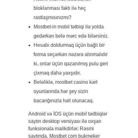
bloklanması faktı ilə heç
rastlaşmısınızmı?
Mostbet-in mobil tətbiqi ilə yolda
gedərkən belə mərc edə bilərsiniz.
Hesabı doldurmaq üçün bağlı bir
forma seçərkən nəzərə alınmalıdır
ki, onlar üçün qazanılmış pulu geri
çixmaq daha yaxşıdır.
Beləliklə, mostbet casino kart
oyunlarında hər şey sizin
bacarığınızla həll olunacaq.
Android və İOS üçün mobil tədbiqlər
saytın desktop versiyası ilə oxşarı
funksionala malikdirlər. Rəsmi
saytında, Mostbet com bukmeker