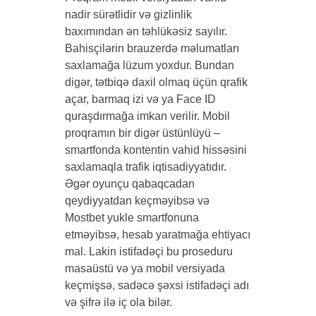
nadir sürətlidir və gizlinlik
baxımından ən təhlükəsiz sayılır.
Bahisçilərin brauzerdə məlumatları
saxlamağa lüzum yoxdur. Bundan
digər, tətbiqə daxil olmaq üçün qrafik
açar, barmaq izi və ya Face ID
quraşdırmağa imkan verilir. Mobil
proqramın bir digər üstünlüyü –
smartfonda kontentin vahid hissəsini
saxlamaqla trafik iqtisadiyyatıdır.
Əgər oyunçu qabaqcadan
qeydiyyatdan keçməyibsə və
Mostbet yukle smartfonuna
etməyibsə, hesab yaratmağa ehtiyacı
mal. Lakin istifadəçi bu proseduru
masaüstü və ya mobil versiyada
keçmişsə, sadəcə şəxsi istifadəçi adı
və şifrə ilə iç ola bilər.