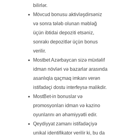
bilirlər.
Mövcud bonusu aktivləşdirsəniz
və sonra tələb olunan məbləğ
üçün ibtidai depoziti etsəniz,
sonrakı depozitlər üçün bonus
verilir.
Mostbet Azərbaycan sizə müxtəlif
idman növləri və bazarlar arasında
asanlıqla qaçmaq imkanı verən
istifadəçi dostu interfeysə malikdir.
MostBet-in bonuslar və
promosyonları idman və kazino
oyunlarını ən əhəmiyyətli edir.
Qeydiyyat zamanı istifadəçiyə
unikal identifikator verilir ki, bu da