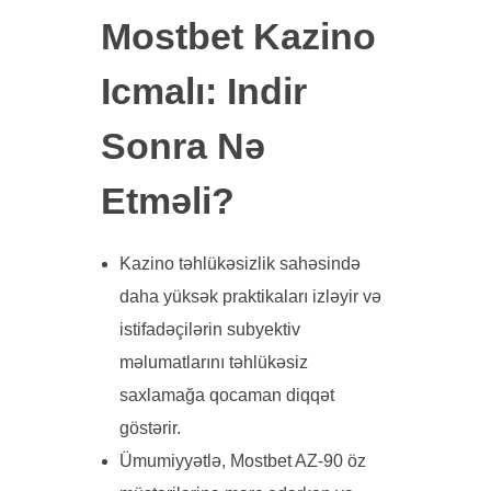
Mostbet Kazino
Icmalı: Indir
Sonra Nə
Etməli?
Kazino təhlükəsizlik sahəsində
daha yüksək praktikaları izləyir və
istifadəçilərin subyektiv
məlumatlarını təhlükəsiz
saxlamağa qocaman diqqət
göstərir.
Ümumiyyətlə, Mostbet AZ-90 öz