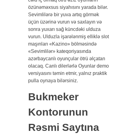
özünəməxsus siyahısını yarada bilər.
Sevimlilərə bir yuva artıq görmək
üçün üzərinə vurun və saxlayın və
sonra yuxarı sağ küncdəki ulduza
vurun. Ulduzla işarələnmiş elliklə slot
maşınları «Kazino» bölməsində
«Sevimlilər» kateqoriyasında
azərbaycanlı oyunçular ötrü əlçatan
olacaq. Canlı dilerlərlə Oyunlar demo
versiyasını təmin etmir, yalnız praktik
pulla oynaya bilərsiniz.
Bukmeker
Kontorunun
Rəsmi Saytına