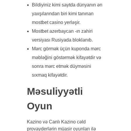
Bildiyiniz kimi saytda dünyanın ən
yaxşılarından biri kimi tanınan
mostbet casino yerləşir.
Mostbet azerbaycan -ın zahiri
versiyası Rusiyada bloklanıb.
Mərc görmək üçün kuponda mərc
məbləğini göstərmək kifayətdir və
sonra mərc etmək düyməsini
sıxmaq kifayətdir.
Məsuliyyətli
Oyun
Kazino və Canlı Kazino cəld
provayderlərin müasir oyunları ilə