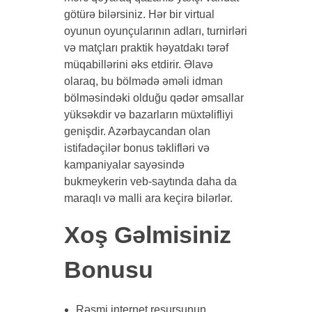
götürə bilərsiniz. Hər bir virtual
oyunun oyunçularının adları, turnirləri
və matçları praktik həyatdakı tərəf
müqabillərini əks etdirir. Əlavə
olaraq, bu bölmədə əməli idman
bölməsindəki olduğu qədər əmsallar
yüksəkdir və bazarların müxtəlifliyi
genişdir. Azərbaycandan olan
istifadəçilər bonus təklifləri və
kampaniyalar sayəsində
bukmeykerin veb-saytında daha da
maraqlı və malli ara keçirə bilərlər.
Xoş Gəlmisiniz
Bonusu
Rəsmi internet resursunun